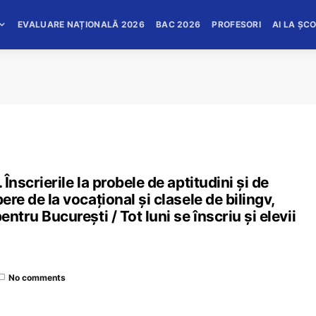
EVALUARE NAȚIONALĂ 2026
BAC 2026
PROFESORI
AI LA ȘC
 Înscrierile la probele de aptitudini și de
ere de la vocațional și clasele de bilingv,
entru București / Tot luni se înscriu și elevii
No comments