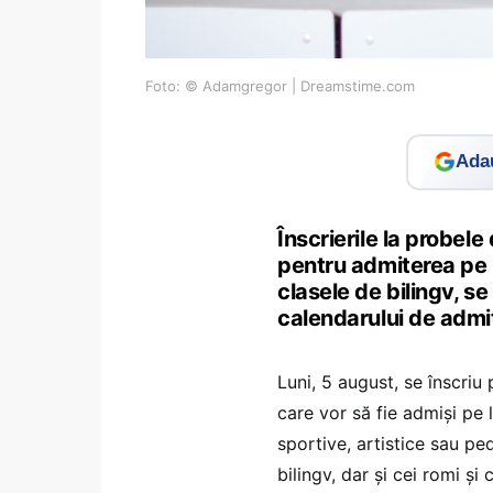
Foto: © Adamgregor | Dreamstime.com
Adau
Înscrierile la probele
pentru admiterea pe l
clasele de bilingv, s
calendarului de admite
Luni, 5 august, se înscriu
care vor să fie admiși pe l
sportive, artistice sau pe
bilingv, dar și cei romi și