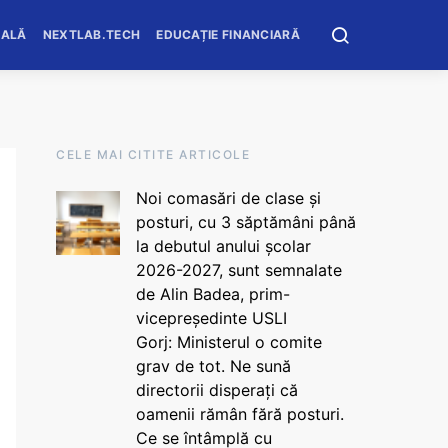
OALĂ
NEXTLAB.TECH
EDUCAȚIE FINANCIARĂ
CELE MAI CITITE ARTICOLE
Noi comasări de clase și
posturi, cu 3 săptămâni până
la debutul anului școlar
2026-2027, sunt semnalate
de Alin Badea, prim-
vicepreședinte USLI
Gorj: Ministerul o comite
grav de tot. Ne sună
directorii disperați că
oamenii rămân fără posturi.
Ce se întâmplă cu