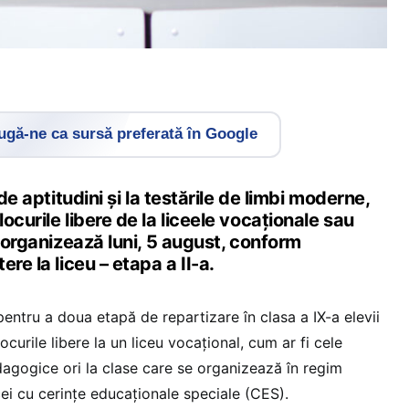
gă-ne ca sursă preferată în Google
 de aptitudini și la testările de limbi moderne,
ocurile libere de la liceele vocaționale sau
e organizează luni, 5 august, conform
re la liceu – etapa a II-a.
 pentru a doua etapă de repartizare în clasa a IX-a elevii
ocurile libere la un liceu vocațional, cum ar fi cele
dagogice ori la clase care se organizează în regim
 cei cu cerințe educaționale speciale (CES).