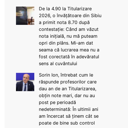
De la 4.90 la Titularizare
2026, o învățătoare din Sibiu
a primit nota 8.70 după
contestație: Când am văzut
nota inițială, nu mă puteam
opri din plâns. Mi-am dat
seama că lucrarea mea nu a
fost corectată în adevăratul
sens al cuvântului
Sorin Ion, întrebat cum le
răspunde profesorilor care
dau an de an Titularizarea,
obțin note mari, dar nu au
post pe perioadă
nedeterminată: În ultimii ani
am încercat să ținem cât se
poate de bine sub control