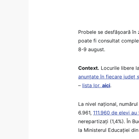
Probele se desfășoară în z
poate fi consultat complet
8-9 august.
Context.
Locurile libere 
anunțate în fiecare județ ș
–
lista lor,
aici
.
La nivel național, numărul
6.961,
111.960 de elevi au 
nerepartizați (1,4%). În B
la Ministerul Educației din