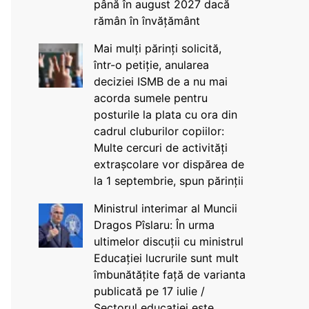
până în august 2027 dacă
rămân în învățământ
Mai mulți părinți solicită,
într-o petiție, anularea
deciziei ISMB de a nu mai
acorda sumele pentru
posturile la plata cu ora din
cadrul cluburilor copiilor:
Multe cercuri de activități
extrașcolare vor dispărea de
la 1 septembrie, spun părinții
Ministrul interimar al Muncii
Dragos Pîslaru: În urma
ultimelor discuții cu ministrul
Educației lucrurile sunt mult
îmbunătățite față de varianta
publicată pe 17 iulie /
Sectorul educației este