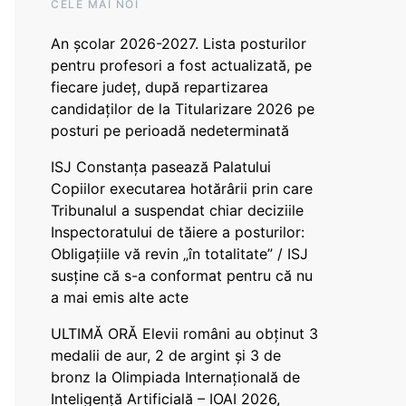
CELE MAI NOI
An școlar 2026-2027. Lista posturilor
pentru profesori a fost actualizată, pe
fiecare județ, după repartizarea
candidaților de la Titularizare 2026 pe
posturi pe perioadă nedeterminată
ISJ Constanța pasează Palatului
Copiilor executarea hotărârii prin care
Tribunalul a suspendat chiar deciziile
Inspectoratului de tăiere a posturilor:
Obligațiile vă revin „în totalitate” / ISJ
susține că s-a conformat pentru că nu
a mai emis alte acte
ULTIMĂ ORĂ Elevii români au obținut 3
medalii de aur, 2 de argint și 3 de
bronz la Olimpiada Internațională de
Inteligență Artificială – IOAI 2026,