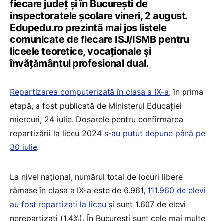
fiecare județ și în București de
inspectoratele școlare vineri, 2 august.
Edupedu.ro prezintă mai jos listele
comunicate de fiecare ISJ/ISMB pentru
liceele teoretice, vocaționale și
învățământul profesional dual.
Repartizarea computerizată în clasa a IX-a
, în prima
etapă, a fost publicată de Ministerul Educației
miercuri, 24 iulie. Dosarele pentru confirmarea
repartizării la liceu 2024
s-au putut depune până pe
30 iulie
.
La nivel național, numărul total de locuri libere
rămase în clasa a IX-a este de 6.961,
111.960 de elevi
au fost repartizați la liceu
și sunt 1.607 de elevi
nerepartizați (1,4%). În București sunt cele mai multe