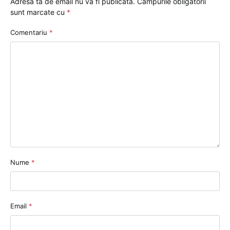
Adresa ta de email nu va fi publicată.
Câmpurile obligatorii
sunt marcate cu
*
Comentariu
*
Nume
*
Email
*