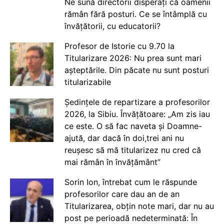
Ne sună directorii disperați că oamenii
rămân fără posturi. Ce se întâmplă cu
învățătorii, cu educatorii?
Profesor de Istorie cu 9.70 la
Titularizare 2026: Nu prea sunt mari
așteptările. Din păcate nu sunt posturi
titularizabile
Ședințele de repartizare a profesorilor
2026, la Sibiu. Învățătoare: „Am zis iau
ce este. O să fac naveta și Doamne-
ajută, dar dacă în doi,trei ani nu
reușesc să mă titularizez nu cred că
mai rămân în învățământ”
Sorin Ion, întrebat cum le răspunde
profesorilor care dau an de an
Titularizarea, obțin note mari, dar nu au
post pe perioadă nedeterminată: În