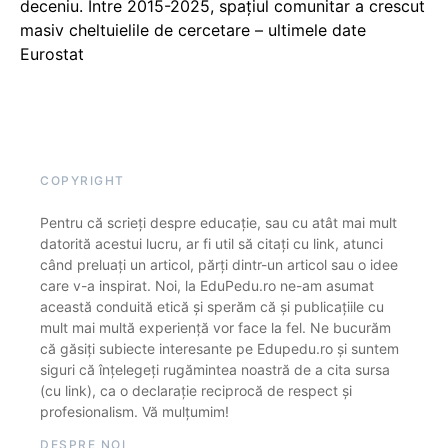
deceniu. Între 2015-2025, spațiul comunitar a crescut
masiv cheltuielile de cercetare – ultimele date
Eurostat
COPYRIGHT
Pentru că scrieți despre educație, sau cu atât mai mult
datorită acestui lucru, ar fi util să citați cu link, atunci
când preluați un articol, părți dintr-un articol sau o idee
care v-a inspirat. Noi, la EduPedu.ro ne-am asumat
această conduită etică și sperăm că și publicațiile cu
mult mai multă experiență vor face la fel. Ne bucurăm
că găsiți subiecte interesante pe Edupedu.ro și suntem
siguri că înțelegeți rugămintea noastră de a cita sursa
(cu link), ca o declarație reciprocă de respect și
profesionalism. Vă mulțumim!
DESPRE NOI