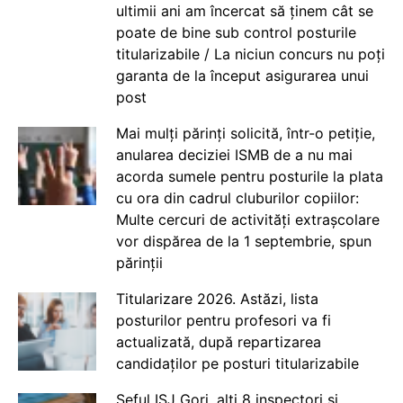
ultimii ani am încercat să ținem cât se
poate de bine sub control posturile
titularizabile / La niciun concurs nu poți
garanta de la început asigurarea unui
post
Mai mulți părinți solicită, într-o petiție,
anularea deciziei ISMB de a nu mai
acorda sumele pentru posturile la plata
cu ora din cadrul cluburilor copiilor:
Multe cercuri de activități extrașcolare
vor dispărea de la 1 septembrie, spun
părinții
Titularizare 2026. Astăzi, lista
posturilor pentru profesori va fi
actualizată, după repartizarea
candidaților pe posturi titularizabile
Șeful ISJ Gorj, alți 8 inspectori și