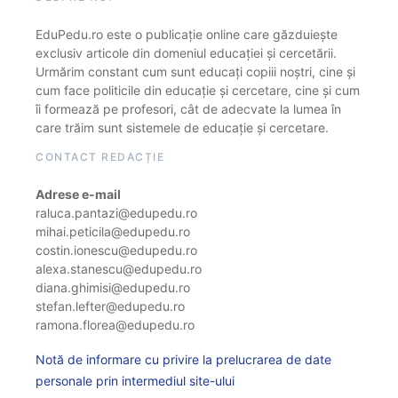
EduPedu.ro este o publicație online care găzduiește
exclusiv articole din domeniul educației și cercetării.
Urmărim constant cum sunt educați copiii noștri, cine și
cum face politicile din educație și cercetare, cine și cum
îi formează pe profesori, cât de adecvate la lumea în
care trăim sunt sistemele de educație și cercetare.
CONTACT REDACȚIE
Adrese e-mail
raluca.pantazi@edupedu.ro
mihai.peticila@edupedu.ro
costin.ionescu@edupedu.ro
alexa.stanescu@edupedu.ro
diana.ghimisi@edupedu.ro
stefan.lefter@edupedu.ro
ramona.florea@edupedu.ro
Notă de informare cu privire la prelucrarea de date
personale prin intermediul site-ului