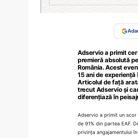
Adau
Adservio a primit cer
premieră absolută p
România. Acest eveni
15 ani de experiență 
Articolul de față ara
trecut Adservio și car
diferențiază în peisa
Adservio a primit un scor
de 91% din partea EAF. De
privința angajamentului în