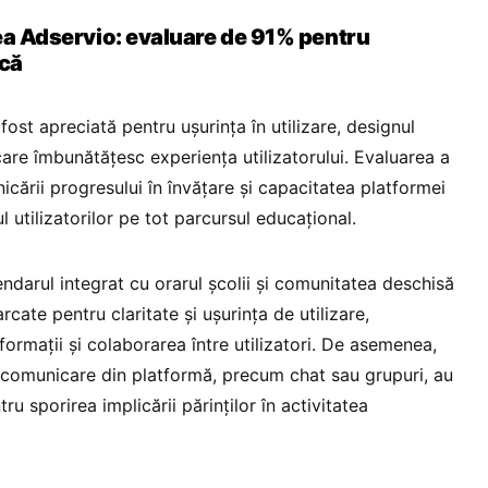
ea Adservio: evaluare de 91% pentru
că
ost apreciată pentru ușurința în utilizare, designul
e care îmbunătățesc experiența utilizatorului. Evaluarea a
icării progresului în învățare și capacitatea platformei
utilizatorilor pe tot parcursul educațional.
ndarul integrat cu orarul școlii și comunitatea deschisă
cate pentru claritate și ușurința de utilizare,
ormații și colaborarea între utilizatori. De asemenea,
 comunicare din platformă, precum chat sau grupuri, au
ru sporirea implicării părinților în activitatea