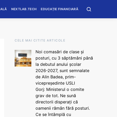
OALĂ
NEXTLAB.TECH
EDUCAȚIE FINANCIARĂ
CELE MAI CITITE ARTICOLE
Noi comasări de clase și
posturi, cu 3 săptămâni până
la debutul anului școlar
2026-2027, sunt semnalate
de Alin Badea, prim-
vicepreședinte USLI
Gorj: Ministerul o comite
grav de tot. Ne sună
directorii disperați că
oamenii rămân fără posturi.
Ce se întâmplă cu