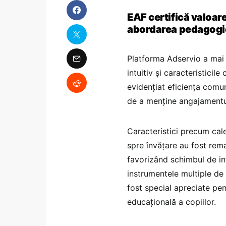
EAF certifică valoar
abordarea pedagogi
Platforma Adservio a mai f
intuitiv și caracteristicil
evidențiat eficiența comun
de a menține angajamentul 
Caracteristici precum cale
spre învățare au fost remar
favorizând schimbul de inf
instrumentele multiple de
fost special apreciate pent
educațională a copiilor.