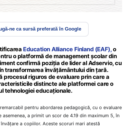
gă-ne ca sursă preferată în Google
tificarea
Education Alliance Finland (EAF),
o
entru o platformă de management școlar din
ment confirmă poziția de lider al Adservio, cu
în transformarea învățământului din țară.
tă procesul riguros de evaluare prin care a
acteristicile distincte ale platformei care o
jul tehnologiei educaționale.
 remarcabil pentru abordarea pedagogică, cu o evaluare
 asemenea, a primit un scor de 4.19 din maximum 5, în
 învățare a copiilor. Aceste scoruri mari atestă