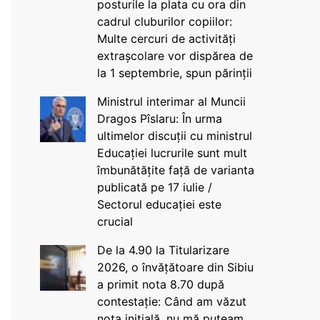
posturile la plata cu ora din
cadrul cluburilor copiilor:
Multe cercuri de activități
extrașcolare vor dispărea de
la 1 septembrie, spun părinții
Ministrul interimar al Muncii
Dragos Pîslaru: În urma
ultimelor discuții cu ministrul
Educației lucrurile sunt mult
îmbunătățite față de varianta
publicată pe 17 iulie /
Sectorul educației este
crucial
De la 4.90 la Titularizare
2026, o învățătoare din Sibiu
a primit nota 8.70 după
contestație: Când am văzut
nota inițială, nu mă puteam