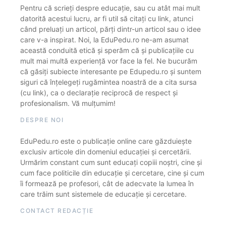
Pentru că scrieți despre educație, sau cu atât mai mult
datorită acestui lucru, ar fi util să citați cu link, atunci
când preluați un articol, părți dintr-un articol sau o idee
care v-a inspirat. Noi, la EduPedu.ro ne-am asumat
această conduită etică și sperăm că și publicațiile cu
mult mai multă experiență vor face la fel. Ne bucurăm
că găsiți subiecte interesante pe Edupedu.ro și suntem
siguri că înțelegeți rugămintea noastră de a cita sursa
(cu link), ca o declarație reciprocă de respect și
profesionalism. Vă mulțumim!
DESPRE NOI
EduPedu.ro este o publicație online care găzduiește
exclusiv articole din domeniul educației și cercetării.
Urmărim constant cum sunt educați copiii noștri, cine și
cum face politicile din educație și cercetare, cine și cum
îi formează pe profesori, cât de adecvate la lumea în
care trăim sunt sistemele de educație și cercetare.
CONTACT REDACȚIE