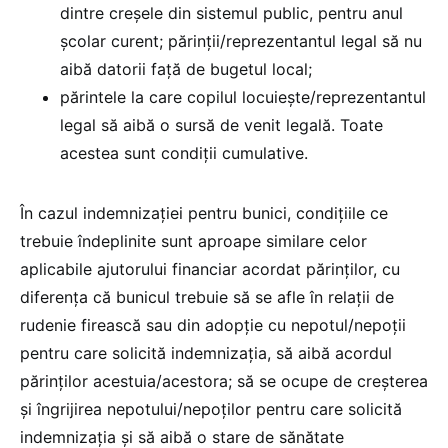
dintre creșele din sistemul public, pentru anul
școlar curent; părinții/reprezentantul legal să nu
aibă datorii față de bugetul local;
părintele la care copilul locuiește/reprezentantul
legal să aibă o sursă de venit legală. Toate
acestea sunt condiții cumulative.
În cazul indemnizației pentru bunici, condițiile ce
trebuie îndeplinite sunt aproape similare celor
aplicabile ajutorului financiar acordat părinților, cu
diferența că bunicul trebuie să se afle în relații de
rudenie firească sau din adopție cu nepotul/nepoții
pentru care solicită indemnizația, să aibă acordul
părinților acestuia/acestora; să se ocupe de creșterea
și îngrijirea nepotului/nepoților pentru care solicită
indemnizația și să aibă o stare de sănătate