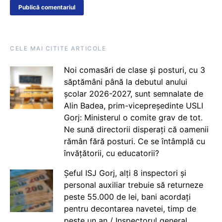
CELE MAI CITITE ARTICOLE
Noi comasări de clase și posturi, cu 3
săptămâni până la debutul anului
școlar 2026-2027, sunt semnalate de
Alin Badea, prim-vicepreședinte USLI
Gorj: Ministerul o comite grav de tot.
Ne sună directorii disperați că oamenii
rămân fără posturi. Ce se întâmplă cu
învățătorii, cu educatorii?
Șeful ISJ Gorj, alți 8 inspectori și
personal auxiliar trebuie să returneze
peste 55.000 de lei, bani acordați
pentru decontarea navetei, timp de
peste un an / Inspectorul general,