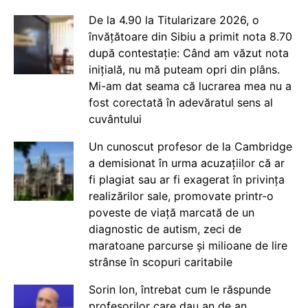
De la 4.90 la Titularizare 2026, o
învățătoare din Sibiu a primit nota 8.70
după contestație: Când am văzut nota
inițială, nu mă puteam opri din plâns.
Mi-am dat seama că lucrarea mea nu a
fost corectată în adevăratul sens al
cuvântului
Un cunoscut profesor de la Cambridge
a demisionat în urma acuzațiilor că ar
fi plagiat sau ar fi exagerat în privința
realizărilor sale, promovate printr-o
poveste de viață marcată de un
diagnostic de autism, zeci de
maratoane parcurse și milioane de lire
strânse în scopuri caritabile
Sorin Ion, întrebat cum le răspunde
profesorilor care dau an de an