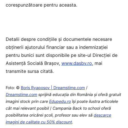
corespunzătoare pentru aceasta.
Detalii despre condițiile și documentele necesare
obținerii ajutorului financiar sau a indemnizației
pentru bunici sunt disponibile pe site-ul Direcției de
Asistență Socială Brașov,
www.dasbv.ro
, mai
transmite sursa citată.
Foto: ©
Boris Ryaposov | Dreamstime.com
/
Dreamstime.com
sprijină educaţia din România şi oferă gratuit
imagini stock prin care
Edupedu.ro
îşi poate ilustra articolele
cât mai relevant posibil
/
Campania Back to school oferă
posibilitatea oricărei școli, profesor sau elev să
descarce
imagini de calitate cu 50% discount
.