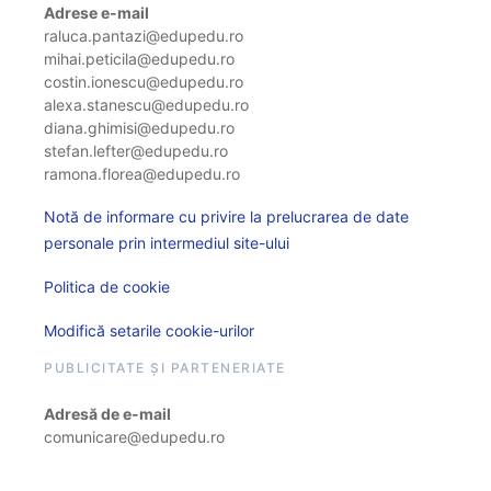
Adrese e-mail
raluca.pantazi@edupedu.ro
mihai.peticila@edupedu.ro
costin.ionescu@edupedu.ro
alexa.stanescu@edupedu.ro
diana.ghimisi@edupedu.ro
stefan.lefter@edupedu.ro
ramona.florea@edupedu.ro
Notă de informare cu privire la prelucrarea de date
personale prin intermediul site-ului
Politica de cookie
Modifică setarile cookie-urilor
PUBLICITATE ȘI PARTENERIATE
Adresă de e-mail
comunicare@edupedu.ro