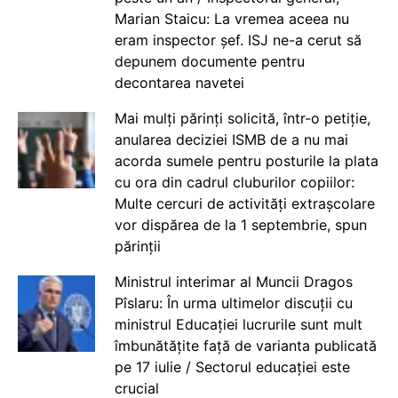
Marian Staicu: La vremea aceea nu
eram inspector șef. ISJ ne-a cerut să
depunem documente pentru
decontarea navetei
Mai mulți părinți solicită, într-o petiție,
anularea deciziei ISMB de a nu mai
acorda sumele pentru posturile la plata
cu ora din cadrul cluburilor copiilor:
Multe cercuri de activități extrașcolare
vor dispărea de la 1 septembrie, spun
părinții
Ministrul interimar al Muncii Dragos
Pîslaru: În urma ultimelor discuții cu
ministrul Educației lucrurile sunt mult
îmbunătățite față de varianta publicată
pe 17 iulie / Sectorul educației este
crucial