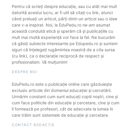
Pentru că scrieți despre educație, sau cu atât mai mult
datorită acestui lucru, ar fi util să citați cu link, atunci
când preluați un articol, părți dintr-un articol sau o idee
care v-a inspirat. Noi, la EduPedu.ro ne-am asumat
această conduită etică și sperăm că și publicațiile cu
mult mai multă experiență vor face la fel. Ne bucurăm
că găsiți subiecte interesante pe Edupedu.ro și suntem
siguri că înțelegeți rugămintea noastră de a cita sursa
(cu link), ca o declarație reciprocă de respect și
profesionalism. Vă mulțumim!
DESPRE NOI
EduPedu.ro este o publicație online care găzduiește
exclusiv articole din domeniul educației și cercetării.
Urmărim constant cum sunt educați copiii noștri, cine și
cum face politicile din educație și cercetare, cine și cum
îi formează pe profesori, cât de adecvate la lumea în
care trăim sunt sistemele de educație și cercetare.
CONTACT REDACȚIE