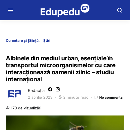
Cercetare și Știință
Știri
Albinele din mediul urban, esențiale în
transportul microorganismelor cu care
interacționează oamenii zilnic – studiu
internațional
Redacția
2 aprilie 2023
2 minute read
No comments
170 de vizualizări