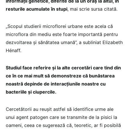
informaţii genetice, diferite de la un oraş la altul, în
resturile acumulate în stupi
, mai scrie sursa citată.
„Scopul studierii microflorei urbane este acela că
microflora din mediu este foarte importantă pentru
dezvoltarea şi sănătatea umană”, a subliniat Elizabeth
Hénaff.
Studiul face referire şi la alte cercetări care tind din
ce în ce mai mult să demonstreze că bunăstarea
noastră depinde de interacţiunile noastre cu
bacteriile şi ciupercile.
Cercetătorii au reuşit astfel să identifice urme ale
unui agent patogen care se transmite de la pisici la
oameni, ceea ce sugerează că, teoretic, ar fi posibilă