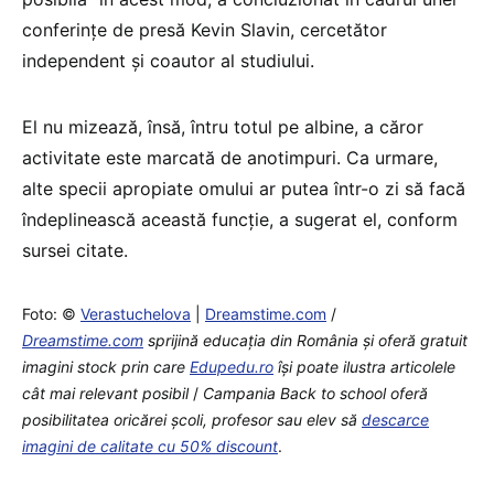
conferinţe de presă Kevin Slavin, cercetător
independent şi coautor al studiului.
El nu mizează, însă, întru totul pe albine, a căror
activitate este marcată de anotimpuri. Ca urmare,
alte specii apropiate omului ar putea într-o zi să facă
îndeplinească această funcţie, a sugerat el, conform
sursei citate.
Foto: ©
Verastuchelova
|
Dreamstime.com
/
Dreamstime.com
sprijină educaţia din România şi oferă gratuit
imagini stock prin care
Edupedu.ro
îşi poate ilustra articolele
cât mai relevant posibil
/
Campania Back to school oferă
posibilitatea oricărei școli, profesor sau elev să
descarce
imagini de calitate cu 50% discount
.