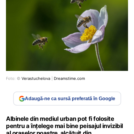
Foto: ©
Verastuchelova
|
Dreamstime.com
Adaugă-ne ca sursă preferată în Google
Albinele din mediul urban pot fi folosite
pentru a înţelege mai bine peisajul invizibil
al oraşelor noastre, alcătuit din