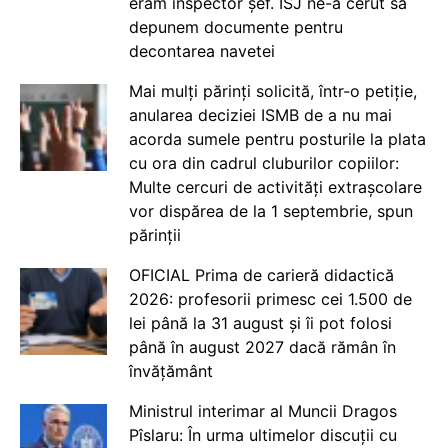
eram inspector șef. ISJ ne-a cerut să
depunem documente pentru
decontarea navetei
Mai mulți părinți solicită, într-o petiție,
anularea deciziei ISMB de a nu mai
acorda sumele pentru posturile la plata
cu ora din cadrul cluburilor copiilor:
Multe cercuri de activități extrașcolare
vor dispărea de la 1 septembrie, spun
părinții
OFICIAL Prima de carieră didactică
2026: profesorii primesc cei 1.500 de
lei până la 31 august și îi pot folosi
până în august 2027 dacă rămân în
învățământ
Ministrul interimar al Muncii Dragos
Pîslaru: În urma ultimelor discuții cu