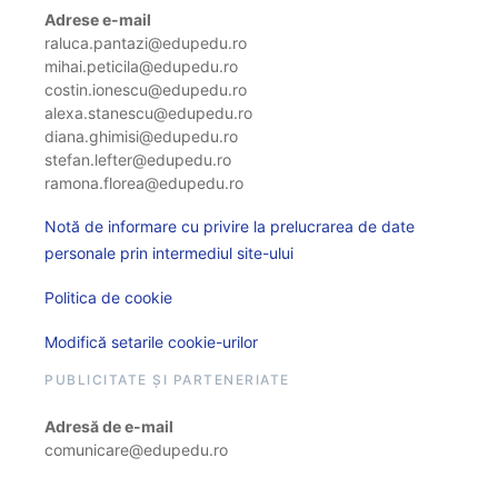
Adrese e-mail
raluca.pantazi@edupedu.ro
mihai.peticila@edupedu.ro
costin.ionescu@edupedu.ro
alexa.stanescu@edupedu.ro
diana.ghimisi@edupedu.ro
stefan.lefter@edupedu.ro
ramona.florea@edupedu.ro
Notă de informare cu privire la prelucrarea de date
personale prin intermediul site-ului
Politica de cookie
Modifică setarile cookie-urilor
PUBLICITATE ȘI PARTENERIATE
Adresă de e-mail
comunicare@edupedu.ro