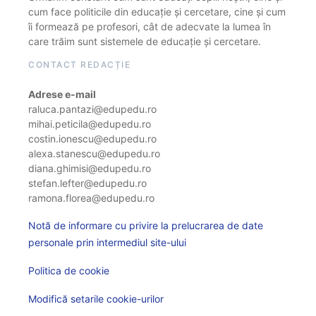
cum face politicile din educație și cercetare, cine și cum
îi formează pe profesori, cât de adecvate la lumea în
care trăim sunt sistemele de educație și cercetare.
CONTACT REDACȚIE
Adrese e-mail
raluca.pantazi@edupedu.ro
mihai.peticila@edupedu.ro
costin.ionescu@edupedu.ro
alexa.stanescu@edupedu.ro
diana.ghimisi@edupedu.ro
stefan.lefter@edupedu.ro
ramona.florea@edupedu.ro
Notă de informare cu privire la prelucrarea de date
personale prin intermediul site-ului
Politica de cookie
Modifică setarile cookie-urilor