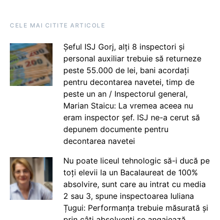
CELE MAI CITITE ARTICOLE
Șeful ISJ Gorj, alți 8 inspectori și
personal auxiliar trebuie să returneze
peste 55.000 de lei, bani acordați
pentru decontarea navetei, timp de
peste un an / Inspectorul general,
Marian Staicu: La vremea aceea nu
eram inspector șef. ISJ ne-a cerut să
depunem documente pentru
decontarea navetei
Nu poate liceul tehnologic să-i ducă pe
toți elevii la un Bacalaureat de 100%
absolvire, sunt care au intrat cu media
2 sau 3, spune inspectoarea Iuliana
Țugui: Performanța trebuie măsurată și
prin câți absolvenți se angajează