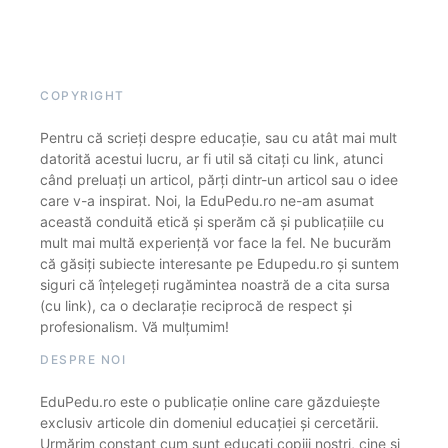
COPYRIGHT
Pentru că scrieți despre educație, sau cu atât mai mult
datorită acestui lucru, ar fi util să citați cu link, atunci
când preluați un articol, părți dintr-un articol sau o idee
care v-a inspirat. Noi, la EduPedu.ro ne-am asumat
această conduită etică și sperăm că și publicațiile cu
mult mai multă experiență vor face la fel. Ne bucurăm
că găsiți subiecte interesante pe Edupedu.ro și suntem
siguri că înțelegeți rugămintea noastră de a cita sursa
(cu link), ca o declarație reciprocă de respect și
profesionalism. Vă mulțumim!
DESPRE NOI
EduPedu.ro este o publicație online care găzduiește
exclusiv articole din domeniul educației și cercetării.
Urmărim constant cum sunt educați copiii noștri, cine și