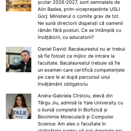
școlar 2026-2027, sunt semnalate de
Alin Badea, prim-vicepreședinte USLI
Gorj: Ministerul o comite grav de tot.
Ne sună directorii disperați că oamenii
rămân fără posturi. Ce se întâmplă cu
învățătorii, cu educatorii?
Daniel David: Bacalaureatul nu ar trebui
să fie folosit ca mijloc de intrare la
facultate. Bacalaureatul trebuie să fie
un examen care certifică competențele
pe care le ai după parcursul unui
învățământ obligatoriu
Andra-Gabriela Cîrstoiu, elevă din
Târgu Jiu, admisă la Yale University cu
o bursă completă în Biofizică și
Biochimie Moleculară și Computer
Science: Am ales o facultate în
străinătate pentru că pot deprinde noi