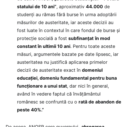
statului de 10 ani”
, aproximativ
44.000
de
studenți au rămas fără burse în urma adoptării
măsurilor de austeritate, iar aceste decizii au
fost luate în contextul în care fondul de burse și
protecție socială a fost
subfinanțat
în mod
constant în ultimii 10 ani
. Pentru toate aceste
măsuri, argumentele bazate pe date lipsesc, iar
austeritatea nu justifică aplicarea primelor
decizii de austeritate exact în
domeniul
educației, domeniu fundamental pentru buna
funcționare a unui stat
, dar nici în general,
având în vedere faptul că învățământul
românesc se confruntă cu o
rată de abandon de
peste 40%.”
De aceea, ANOSR cere guvernului
„abrogarea