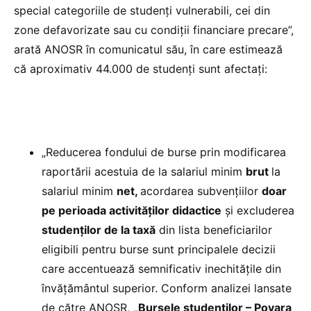
special categoriile de studenți vulnerabili, cei din
zone defavorizate sau cu condiții financiare precare”,
arată ANOSR în comunicatul său, în care estimează
că aproximativ 44.000 de studenți sunt afectați:
„Reducerea fondului de burse prin modificarea
raportării acestuia de la salariul minim
brut
la
salariul minim
net,
acordarea subvențiilor
doar
pe perioada activităților didactice
și excluderea
studenților de la taxă
din lista beneficiarilor
eligibili pentru burse sunt principalele decizii
care accentuează semnificativ inechitățile din
învățământul superior. Conform analizei lansate
de către ANOSR,
„Bursele studenților – Povara