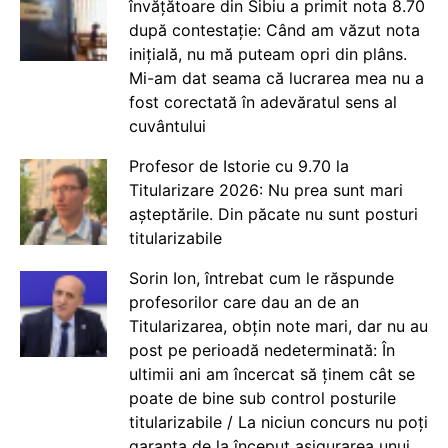
învățătoare din Sibiu a primit nota 8.70
după contestație: Când am văzut nota
inițială, nu mă puteam opri din plâns.
Mi-am dat seama că lucrarea mea nu a
fost corectată în adevăratul sens al
cuvântului
Profesor de Istorie cu 9.70 la
Titularizare 2026: Nu prea sunt mari
așteptările. Din păcate nu sunt posturi
titularizabile
Sorin Ion, întrebat cum le răspunde
profesorilor care dau an de an
Titularizarea, obțin note mari, dar nu au
post pe perioadă nedeterminată: În
ultimii ani am încercat să ținem cât se
poate de bine sub control posturile
titularizabile / La niciun concurs nu poți
garanta de la început asigurarea unui