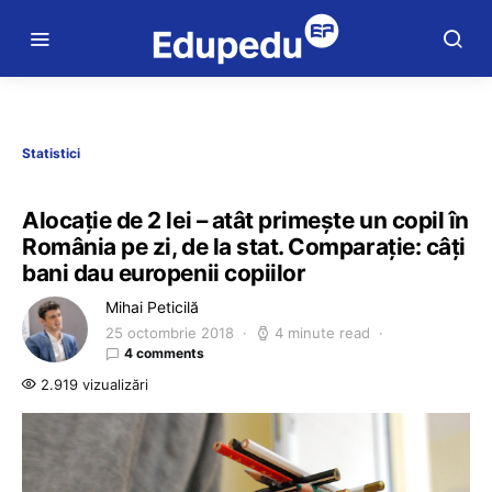
Statistici
Alocație de 2 lei – atât primește un copil în
România pe zi, de la stat. Comparație: câți
bani dau europenii copiilor
Mihai Peticilă
25 octombrie 2018
4 minute read
4 comments
2.919 vizualizări