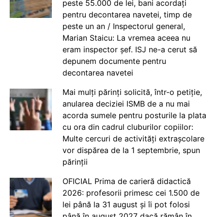
peste 55.000 de lei, bani acordați
pentru decontarea navetei, timp de
peste un an / Inspectorul general,
Marian Staicu: La vremea aceea nu
eram inspector șef. ISJ ne-a cerut să
depunem documente pentru
decontarea navetei
Mai mulți părinți solicită, într-o petiție,
anularea deciziei ISMB de a nu mai
acorda sumele pentru posturile la plata
cu ora din cadrul cluburilor copiilor:
Multe cercuri de activități extrașcolare
vor dispărea de la 1 septembrie, spun
părinții
OFICIAL Prima de carieră didactică
2026: profesorii primesc cei 1.500 de
lei până la 31 august și îi pot folosi
până în august 2027 dacă rămân în