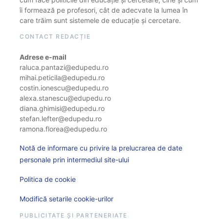
îi formează pe profesori, cât de adecvate la lumea în
care trăim sunt sistemele de educație și cercetare.
CONTACT REDACȚIE
Adrese e-mail
raluca.pantazi@edupedu.ro
mihai.peticila@edupedu.ro
costin.ionescu@edupedu.ro
alexa.stanescu@edupedu.ro
diana.ghimisi@edupedu.ro
stefan.lefter@edupedu.ro
ramona.florea@edupedu.ro
Notă de informare cu privire la prelucrarea de date
personale prin intermediul site-ului
Politica de cookie
Modifică setarile cookie-urilor
PUBLICITATE ȘI PARTENERIATE