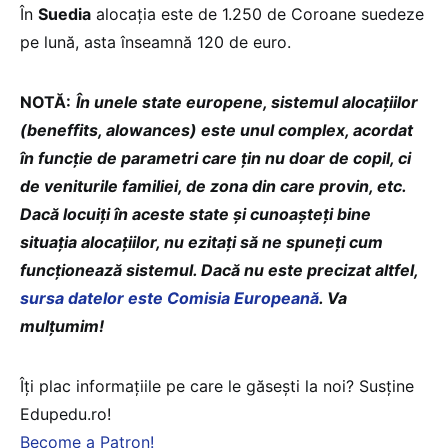
În
Suedia
alocația este de 1.250 de Coroane suedeze
pe lună, asta înseamnă 120 de euro.
NOTĂ:
În unele state europene, sistemul alocațiilor
(beneffits, alowances) este unul complex, acordat
în funcție de parametri care țin nu doar de copil, ci
de veniturile familiei, de zona din care provin, etc.
Dacă locuiți în aceste state și cunoașteți bine
situația alocațiilor, nu ezitați să ne spuneți cum
funcționează sistemul. Dacă nu este precizat altfel,
sursa datelor este Comisia Europeană
. Va
mulțumim!
Îți plac informațiile pe care le găsești la noi? Susține
Edupedu.ro!
Become a Patron!