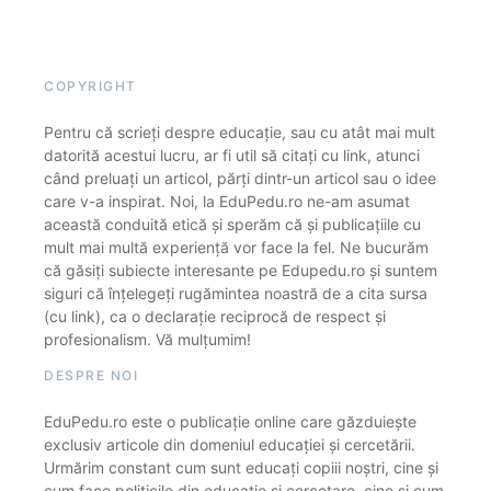
COPYRIGHT
Pentru că scrieți despre educație, sau cu atât mai mult
datorită acestui lucru, ar fi util să citați cu link, atunci
când preluați un articol, părți dintr-un articol sau o idee
care v-a inspirat. Noi, la EduPedu.ro ne-am asumat
această conduită etică și sperăm că și publicațiile cu
mult mai multă experiență vor face la fel. Ne bucurăm
că găsiți subiecte interesante pe Edupedu.ro și suntem
siguri că înțelegeți rugămintea noastră de a cita sursa
(cu link), ca o declarație reciprocă de respect și
profesionalism. Vă mulțumim!
DESPRE NOI
EduPedu.ro este o publicație online care găzduiește
exclusiv articole din domeniul educației și cercetării.
Urmărim constant cum sunt educați copiii noștri, cine și
cum face politicile din educație și cercetare, cine și cum