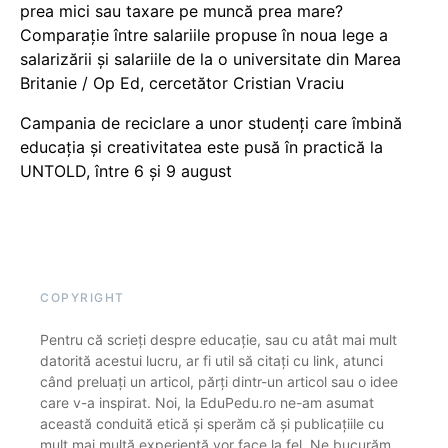
prea mici sau taxare pe muncă prea mare?
Comparație între salariile propuse în noua lege a
salarizării și salariile de la o universitate din Marea
Britanie / Op Ed, cercetător Cristian Vraciu
Campania de reciclare a unor studenți care îmbină
educația și creativitatea este pusă în practică la
UNTOLD, între 6 și 9 august
COPYRIGHT
Pentru că scrieți despre educație, sau cu atât mai mult
datorită acestui lucru, ar fi util să citați cu link, atunci
când preluați un articol, părți dintr-un articol sau o idee
care v-a inspirat. Noi, la EduPedu.ro ne-am asumat
această conduită etică și sperăm că și publicațiile cu
mult mai multă experiență vor face la fel. Ne bucurăm