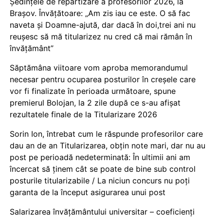
Ședințele de repartizare a profesorilor 2026, la
Brașov. Învățătoare: „Am zis iau ce este. O să fac
naveta și Doamne-ajută, dar dacă în doi,trei ani nu
reușesc să mă titularizez nu cred că mai rămân în
învățământ”
Săptămâna viitoare vom aproba memorandumul
necesar pentru ocuparea posturilor în creșele care
vor fi finalizate în perioada următoare, spune
premierul Bolojan, la 2 zile după ce s-au afișat
rezultatele finale de la Titularizare 2026
Sorin Ion, întrebat cum le răspunde profesorilor care
dau an de an Titularizarea, obțin note mari, dar nu au
post pe perioadă nedeterminată: În ultimii ani am
încercat să ținem cât se poate de bine sub control
posturile titularizabile / La niciun concurs nu poți
garanta de la început asigurarea unui post
Salarizarea învățământului universitar – coeficienți