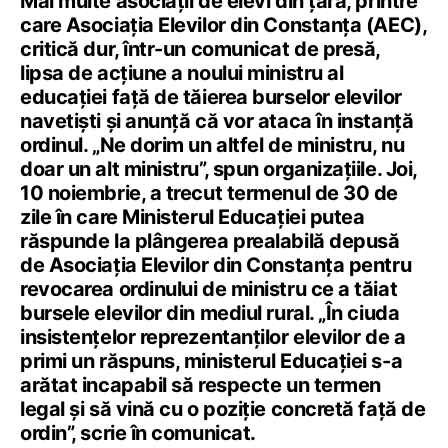
Mai multe asociații de elevi din țară, printre
care Asociația Elevilor din Constanța (AEC),
critică dur, într-un comunicat de presă,
lipsa de acțiune a noului ministru al
educației față de tăierea burselor elevilor
navetiști și anunță că vor ataca în instanță
ordinul. „Ne dorim un altfel de ministru, nu
doar un alt ministru”, spun organizațiile. Joi,
10 noiembrie, a trecut termenul de 30 de
zile în care Ministerul Educației putea
răspunde la plângerea prealabilă depusă
de Asociația Elevilor din Constanța pentru
revocarea ordinului de ministru ce a tăiat
bursele elevilor din mediul rural. „În ciuda
insistențelor reprezentanților elevilor de a
primi un răspuns, ministerul Educației s-a
arătat incapabil să respecte un termen
legal și să vină cu o poziție concretă față de
ordin”, scrie în comunicat.