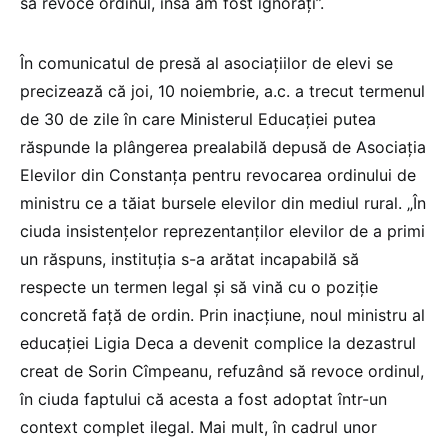
să revoce ordinul, însă am fost ignorați”.
În comunicatul de presă al asociațiilor de elevi se
precizează că joi, 10 noiembrie, a.c. a trecut termenul
de 30 de zile în care Ministerul Educației putea
răspunde la plângerea prealabilă depusă de Asociația
Elevilor din Constanța pentru revocarea ordinului de
ministru ce a tăiat bursele elevilor din mediul rural. „În
ciuda insistențelor reprezentanților elevilor de a primi
un răspuns, instituția s-a arătat incapabilă să
respecte un termen legal și să vină cu o poziție
concretă față de ordin. Prin inacțiune, noul ministru al
educației Ligia Deca a devenit complice la dezastrul
creat de Sorin Cîmpeanu, refuzând să revoce ordinul,
în ciuda faptului că acesta a fost adoptat într-un
context complet ilegal. Mai mult, în cadrul unor