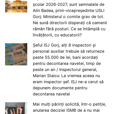
școlar 2026-2027, sunt semnalate de
Alin Badea, prim-vicepreședinte USLI
Gorj: Ministerul o comite grav de tot.
Ne sună directorii disperați că oamenii
rămân fără posturi. Ce se întâmplă cu
învățătorii, cu educatorii?
Șeful ISJ Gorj, alți 8 inspectori și
personal auxiliar trebuie să returneze
peste 55.000 de lei, bani acordați
pentru decontarea navetei, timp de
peste un an / Inspectorul general,
Marian Staicu: La vremea aceea nu
eram inspector șef. ISJ ne-a cerut să
depunem documente pentru
decontarea navetei
Mai mulți părinți solicită, într-o petiție,
anularea deciziei ISMB de a nu mai