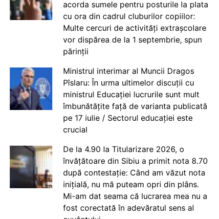
acorda sumele pentru posturile la plata
cu ora din cadrul cluburilor copiilor:
Multe cercuri de activități extrașcolare
vor dispărea de la 1 septembrie, spun
părinții
Ministrul interimar al Muncii Dragos
Pîslaru: În urma ultimelor discuții cu
ministrul Educației lucrurile sunt mult
îmbunătățite față de varianta publicată
pe 17 iulie / Sectorul educației este
crucial
De la 4.90 la Titularizare 2026, o
învățătoare din Sibiu a primit nota 8.70
după contestație: Când am văzut nota
inițială, nu mă puteam opri din plâns.
Mi-am dat seama că lucrarea mea nu a
fost corectată în adevăratul sens al