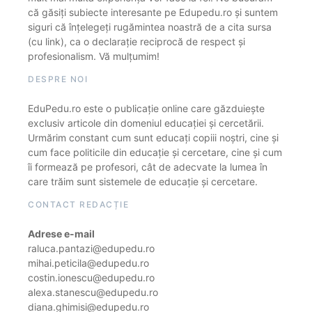
că găsiți subiecte interesante pe Edupedu.ro și suntem
siguri că înțelegeți rugămintea noastră de a cita sursa
(cu link), ca o declarație reciprocă de respect și
profesionalism. Vă mulțumim!
DESPRE NOI
EduPedu.ro este o publicație online care găzduiește
exclusiv articole din domeniul educației și cercetării.
Urmărim constant cum sunt educați copiii noștri, cine și
cum face politicile din educație și cercetare, cine și cum
îi formează pe profesori, cât de adecvate la lumea în
care trăim sunt sistemele de educație și cercetare.
CONTACT REDACȚIE
Adrese e-mail
raluca.pantazi@edupedu.ro
mihai.peticila@edupedu.ro
costin.ionescu@edupedu.ro
alexa.stanescu@edupedu.ro
diana.ghimisi@edupedu.ro