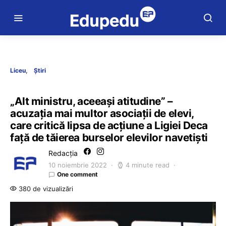
Liceu
Știri
„Alt ministru, aceeași atitudine” –
acuzația mai multor asociații de elevi,
care critică lipsa de acțiune a Ligiei Deca
față de tăierea burselor elevilor navetiști
Redacția
10 noiembrie 2022
4 minute read
One comment
380 de vizualizări