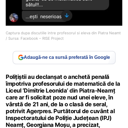
Captura dupa discutiile intre profesorul si eleva din Piatra Neamt
/ Sursa: Facebook – RISE Project
Adaugă-ne ca sursă preferată în Google
Poliţiştii au declanşat o anchetă penală
împotriva profesorului de matematică de la
Liceul ‘Dimitrie Leonida’ din Piatra-Neamţ
care ar fi solicitat poze nud unei eleve, în
vârstă de 21 ani, de la o clasă de seral,
potrivit Agerpres. Purtătorul de cuvânt al
Inspectoratului de Poliţie Judeţean (IPJ)
Neamţ, Georgiana Moşu, a precizat,