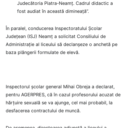
Judecătoria Piatra-Neamţ. Cadrul didactic a
fost audiat în această dimineaţă”.
În paralel, conducerea Inspectoratului Şcolar
Judeţean (ISJ) Neamţ a solicitat Consiliului de
Administraţie al liceului să declanşeze o anchetă pe
baza plângerii formulate de elevă.
Inspectorul şcolar general Mihai Obreja a declarat,
pentru AGERPRES, că în cazul profesorului acuzat de
hărţuire sexuală se va ajunge, cel mai probabil, la
desfacerea contractului de muncă.
De asemenea, directoarea adjunctă a liceului a