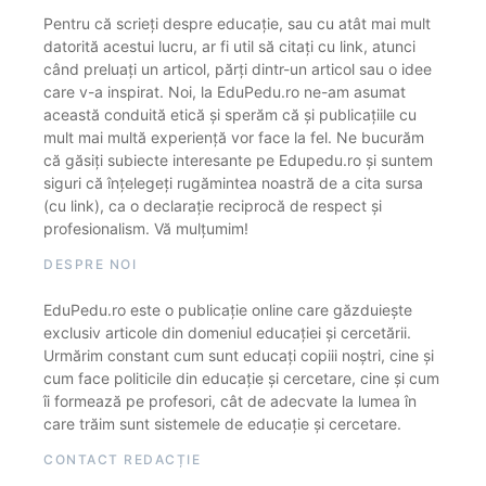
Pentru că scrieți despre educație, sau cu atât mai mult
datorită acestui lucru, ar fi util să citați cu link, atunci
când preluați un articol, părți dintr-un articol sau o idee
care v-a inspirat. Noi, la EduPedu.ro ne-am asumat
această conduită etică și sperăm că și publicațiile cu
mult mai multă experiență vor face la fel. Ne bucurăm
că găsiți subiecte interesante pe Edupedu.ro și suntem
siguri că înțelegeți rugămintea noastră de a cita sursa
(cu link), ca o declarație reciprocă de respect și
profesionalism. Vă mulțumim!
DESPRE NOI
EduPedu.ro este o publicație online care găzduiește
exclusiv articole din domeniul educației și cercetării.
Urmărim constant cum sunt educați copiii noștri, cine și
cum face politicile din educație și cercetare, cine și cum
îi formează pe profesori, cât de adecvate la lumea în
care trăim sunt sistemele de educație și cercetare.
CONTACT REDACȚIE