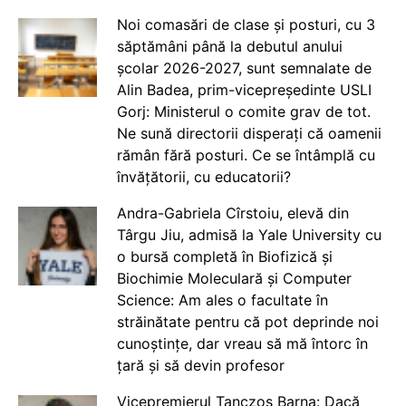
Noi comasări de clase și posturi, cu 3
săptămâni până la debutul anului
școlar 2026-2027, sunt semnalate de
Alin Badea, prim-vicepreședinte USLI
Gorj: Ministerul o comite grav de tot.
Ne sună directorii disperați că oamenii
rămân fără posturi. Ce se întâmplă cu
învățătorii, cu educatorii?
Andra-Gabriela Cîrstoiu, elevă din
Târgu Jiu, admisă la Yale University cu
o bursă completă în Biofizică și
Biochimie Moleculară și Computer
Science: Am ales o facultate în
străinătate pentru că pot deprinde noi
cunoștințe, dar vreau să mă întorc în
țară și să devin profesor
Vicepremierul Tanczos Barna: Dacă