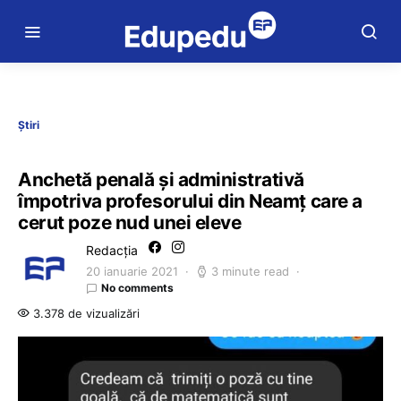
Știri
Anchetă penală şi administrativă
împotriva profesorului din Neamț care a
cerut poze nud unei eleve
Redacția
20 ianuarie 2021
3 minute read
No comments
3.378 de vizualizări