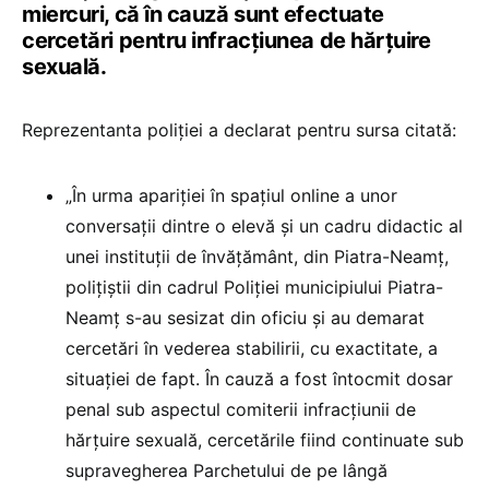
miercuri, că în cauză sunt efectuate
cercetări pentru infracţiunea de hărţuire
sexuală.
Reprezentanta poliției a declarat pentru sursa citată:
„În urma apariţiei în spaţiul online a unor
conversaţii dintre o elevă şi un cadru didactic al
unei instituţii de învăţământ, din Piatra-Neamţ,
poliţiştii din cadrul Poliţiei municipiului Piatra-
Neamţ s-au sesizat din oficiu şi au demarat
cercetări în vederea stabilirii, cu exactitate, a
situaţiei de fapt. În cauză a fost întocmit dosar
penal sub aspectul comiterii infracţiunii de
hărţuire sexuală, cercetările fiind continuate sub
supravegherea Parchetului de pe lângă