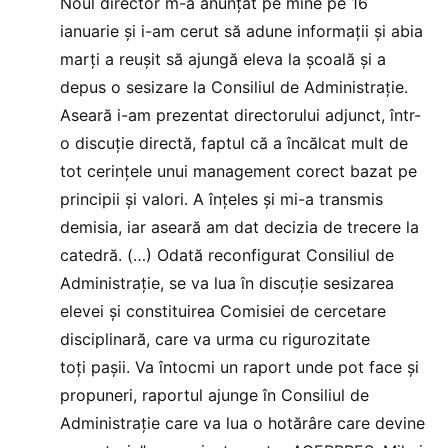
Noul director m-a anunţat pe mine pe 16
ianuarie şi i-am cerut să adune informaţii şi abia
marţi a reuşit să ajungă eleva la şcoală şi a
depus o sesizare la Consiliul de Administraţie.
Aseară i-am prezentat directorului adjunct, într-
o discuţie directă, faptul că a încălcat mult de
tot cerinţele unui management corect bazat pe
principii şi valori. A înţeles şi mi-a transmis
demisia, iar aseară am dat decizia de trecere la
catedră. (…) Odată reconfigurat Consiliul de
Administraţie, se va lua în discuţie sesizarea
elevei şi constituirea Comisiei de cercetare
disciplinară, care va urma cu rigurozitate
toţi paşii. Va întocmi un raport unde pot face şi
propuneri, raportul ajunge în Consiliul de
Administraţie care va lua o hotărâre care devine