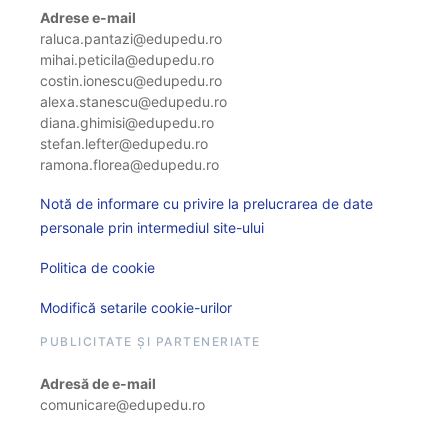
Adrese e-mail
raluca.pantazi@edupedu.ro
mihai.peticila@edupedu.ro
costin.ionescu@edupedu.ro
alexa.stanescu@edupedu.ro
diana.ghimisi@edupedu.ro
stefan.lefter@edupedu.ro
ramona.florea@edupedu.ro
Notă de informare cu privire la prelucrarea de date
personale prin intermediul site-ului
Politica de cookie
Modifică setarile cookie-urilor
PUBLICITATE ȘI PARTENERIATE
Adresă de e-mail
comunicare@edupedu.ro