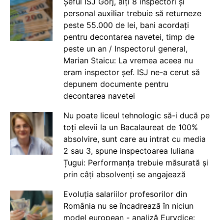
Șeful ISJ Gorj, alți 8 inspectori și
personal auxiliar trebuie să returneze
peste 55.000 de lei, bani acordați
pentru decontarea navetei, timp de
peste un an / Inspectorul general,
Marian Staicu: La vremea aceea nu
eram inspector șef. ISJ ne-a cerut să
depunem documente pentru
decontarea navetei
Nu poate liceul tehnologic să-i ducă pe
toți elevii la un Bacalaureat de 100%
absolvire, sunt care au intrat cu media
2 sau 3, spune inspectoarea Iuliana
Țugui: Performanța trebuie măsurată și
prin câți absolvenți se angajează
Evoluția salariilor profesorilor din
România nu se încadrează în niciun
model european - analiză Eurydice: