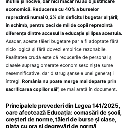
inutile și nocive, dar nici măcar nu au o justificare
economică. Reducerea cu 40% a burselor
reprezintă numai 0,2% din deficitul bugetar al țării;
în schimb, pentru zeci de mii de copii reprezintă
diferența dintre accesul la educație și lipsa acestuia.
Așadar, aceste tăieri bugetare par a fi adoptate fără
nicio logică și fără dovezi empirice rezonabile.
Realitatea crudă este că reducerile de personal și
clasele supraaglomerate economisesc niște sume
nesemnificative, dar distrug șansele unei generații
întregi.
România nu poate merge mai departe prin
sacrificarea copiilor săi
”, se mai arată în document.
Principalele prevederi din Legea 141/2025,
care afectează Educația: comasări de școli,
creșteri de norme, tăieri de burse și clase,
plata cu ora și degrevări de normă