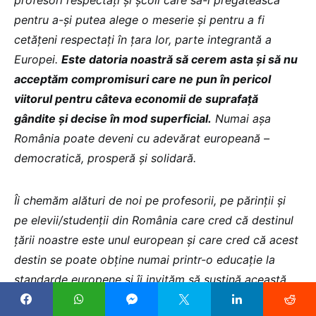
profesori respectați și școli care să-i pregătească
pentru a-și putea alege o meserie și pentru a fi
cetățeni respectați în țara lor, parte integrantă a
Europei.
Este datoria noastră să cerem asta și să nu
acceptăm compromisuri care ne pun în pericol
viitorul pentru câteva economii de suprafață
gândite și decise în mod superficial.
Numai așa
România poate deveni cu adevărat europeană –
democratică, prosperă și solidară.
Îi chemăm alături de noi pe profesorii, pe părinții și
pe elevii/studenții din România care cred că destinul
țării noastre este unul european și care cred că acest
destin se poate obține numai printr-o educație la
standarde europene și îi invităm să susțină această
inițiativă pe toți cei care consideră că educația