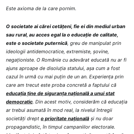
Este axioma de la care pornim.
O societate ai cărei cetățeni, fie ei din mediul urban
sau rural, au acces egal la o educație de calitate,
este o societate puternică
, greu de manipulat prin
ideologii antidemocratice, extremiste, șovine,
negaționiste. O Românie cu adevărat educată nu ar fi
ajuns aproape de disoluția statului, așa cum a fost
cazul în urmă cu mai puțin de un an. Experiența prin
care am trecut este proba concretă a faptului că
educația ține de siguranța națională a unui stat
democratic
. Din acest motiv, considerăm că educația
ar trebui asumată în mod real, la nivelul întregii
societăți drept
o prioritate națională
și nu doar
propagandistic, în timpul campaniilor electorale.