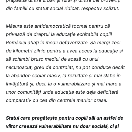
prăpastia dintre urban și rural și dintre cei proveniți
din familii cu statut social ridicat, respectiv scăzut.
Măsura este antidemocratică
tocmai pentru că
privează de dreptul la educație echitabilă copiii
României aflați în medii defavorizate. Să mergi zeci
de kilometri zilnic pentru a avea acces la educație și
să schimbi brusc mediul de acasă cu unul
necunoscut, greu de controlat, nu pot conduce decât
la abandon școlar masiv, la rezultate și mai slabe în
învățătură și, deci, la o vulnerabilizare și mai mare a
unor comunități unde educația este deja deficitară
comparativ cu cea din centrele marilor orașe.
Statul care pregătește pentru copiii săi un astfel de
viitor creează vulnerabilitate nu doar socială, ci și