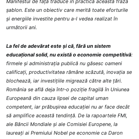
Manifestul de față traduce în practică această frază
șablon. Este un obiectiv care merită toate eforturile
și energiile investite pentru a-l vedea realizat în
următorii ani.
La fel de adevărat este și că, fără un sistem
educațional solid, nu există o economie competitivă
:
firmele și administrația publică nu găsesc oameni
calificați, productivitatea rămâne scăzută, inovația se
blochează, iar investițiile migrează către alte țări.
România se află deja într-o poziție fragilă în Uniunea
Europeană din cauza lipsei de capital uman
competent, iar prăbușirea educației nu ar face decât
să amplifice această tendință. De la rapoartele FMI,
ale Băncii Mondiale și ale Comisiei Europene, la
laureați ai Premiului Nobel pe economie ca Daron