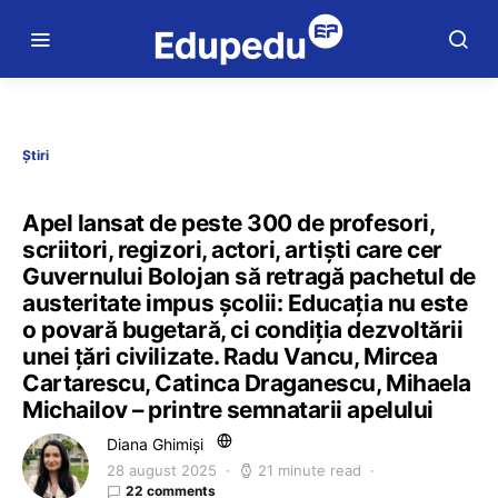
Știri
Apel lansat de peste 300 de profesori,
scriitori, regizori, actori, artiști care cer
Guvernului Bolojan să retragă pachetul de
austeritate impus școlii: Educația nu este
o povară bugetară, ci condiția dezvoltării
unei țări civilizate. Radu Vancu, Mircea
Cartarescu, Catinca Draganescu, Mihaela
Michailov – printre semnatarii apelului
Diana Ghimiși
28 august 2025
21 minute read
22 comments