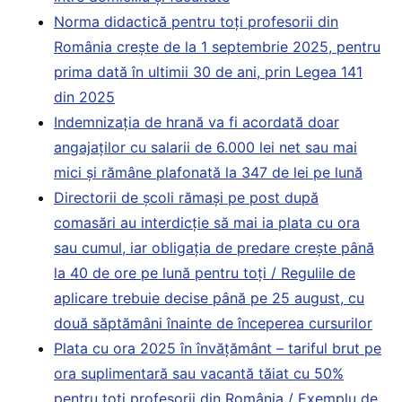
Norma didactică pentru toți profesorii din
România crește de la 1 septembrie 2025, pentru
prima dată în ultimii 30 de ani, prin Legea 141
din 2025
Indemnizația de hrană va fi acordată doar
angajaților cu salarii de 6.000 lei net sau mai
mici și rămâne plafonată la 347 de lei pe lună
Directorii de școli rămași pe post după
comasări au interdicție să mai ia plata cu ora
sau cumul, iar obligația de predare crește până
la 40 de ore pe lună pentru toți / Regulile de
aplicare trebuie decise până pe 25 august, cu
două săptămâni înainte de începerea cursurilor
Plata cu ora 2025 în învățământ – tariful brut pe
ora suplimentară sau vacantă tăiat cu 50%
pentru toți profesorii din România / Exemplu de