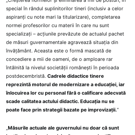
„Creșterea normelor și eliminarea a mii de posturi, în
special în rândul suplinitorilor tineri (inclusiv a celor
aspiranți cu note mari la titularizare), completarea
normei profesorilor cu materii în care nu sunt
specializați – acțiunile prevăzute de actualul pachet
de măsuri guvernamentale agravează situația din
învățământ. Aceasta este o formă mascată de
concediere a mii de oameni, de o amploare rar
întâlnită la nivelul societății românești în perioada
postdecembristă.
Cadrele didactice tinere
reprezintă motorul de modernizare a educației, iar
înlocuirea lor cu personal fără o calificare adecvată
scade calitatea actului didactic. Educația nu se
poate face prin strategii bazate pe improvizații.
”
„
Măsurile actuale ale guvernului nu doar că sunt