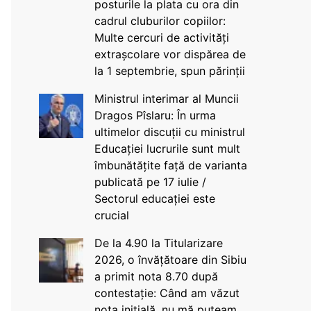
posturile la plata cu ora din
cadrul cluburilor copiilor:
Multe cercuri de activități
extrașcolare vor dispărea de
la 1 septembrie, spun părinții
Ministrul interimar al Muncii
Dragos Pîslaru: În urma
ultimelor discuții cu ministrul
Educației lucrurile sunt mult
îmbunătățite față de varianta
publicată pe 17 iulie /
Sectorul educației este
crucial
De la 4.90 la Titularizare
2026, o învățătoare din Sibiu
a primit nota 8.70 după
contestație: Când am văzut
nota inițială, nu mă puteam