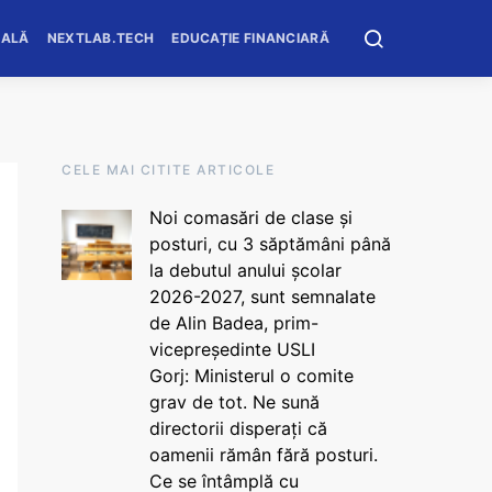
OALĂ
NEXTLAB.TECH
EDUCAȚIE FINANCIARĂ
CELE MAI CITITE ARTICOLE
Noi comasări de clase și
posturi, cu 3 săptămâni până
la debutul anului școlar
2026-2027, sunt semnalate
de Alin Badea, prim-
vicepreședinte USLI
Gorj: Ministerul o comite
grav de tot. Ne sună
directorii disperați că
oamenii rămân fără posturi.
Ce se întâmplă cu