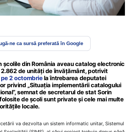
gă-ne ca sursă preferată în Google
 școlile din România aveau catalog electronic
2.862 de unități de învățământ, potrivit
 pe 2 octombrie
la întrebarea deputatei
 privind „Situația implementării catalogului
țional”, semnat de secretarul de stat Sorin
folosite de școli sunt private și cele mai multe
ritățile locale.
rcetării va dezvolta un sistem informatic unitar, Sistemul
 Școlarității (SIMS), al cărui proiect trebuie depus până