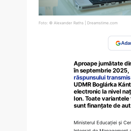
Foto: © Alexander Raths | Dreamstime.com
Adau
Aproape jumătate din
în septembrie 2025, 
răspunsului transmis
UDMR Boglárka Kántor
electronic la nivel na
Ion. Toate variantele 
sunt finanțate de auto
Ministerul Educației și Ce
Integrat de Management al