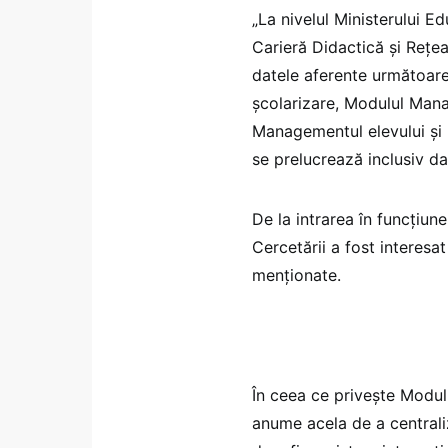
„La nivelul Ministerului E
Carieră Didactică și Rețe
datele aferente următoare
școlarizare, Modulul Mana
Managementul elevului și
se prelucrează inclusiv d
De la intrarea în funcțiune
Cercetării a fost interesa
menționate.
În ceea ce privește Modulu
anume acela de a centraliz