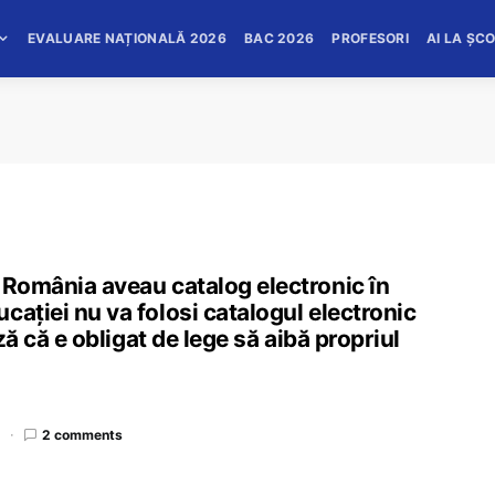
EVALUARE NAȚIONALĂ 2026
BAC 2026
PROFESORI
AI LA ȘC
 România aveau catalog electronic în
cației nu va folosi catalogul electronic
ază că e obligat de lege să aibă propriul
d
2 comments