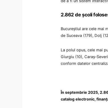
de a fi un sistem interacti
2.862 de școli folose
Bucureștiul are cele mai m
de Suceava (179), Dolj (127
La polul opus, cele mai pu
Giurgiu (10), Caraș-Severi
conform datelor centraliza
În septembrie 2025, 2.862
catalog electronic, finan