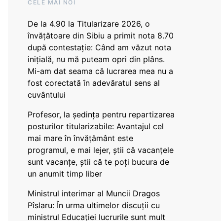
CELE MAI NOI
De la 4.90 la Titularizare 2026, o
învățătoare din Sibiu a primit nota 8.70
după contestație: Când am văzut nota
inițială, nu mă puteam opri din plâns.
Mi-am dat seama că lucrarea mea nu a
fost corectată în adevăratul sens al
cuvântului
Profesor, la ședința pentru repartizarea
posturilor titularizabile: Avantajul cel
mai mare în învățământ este
programul, e mai lejer, știi că vacanțele
sunt vacanţe, știi că te poți bucura de
un anumit timp liber
Ministrul interimar al Muncii Dragos
Pîslaru: În urma ultimelor discuții cu
ministrul Educației lucrurile sunt mult