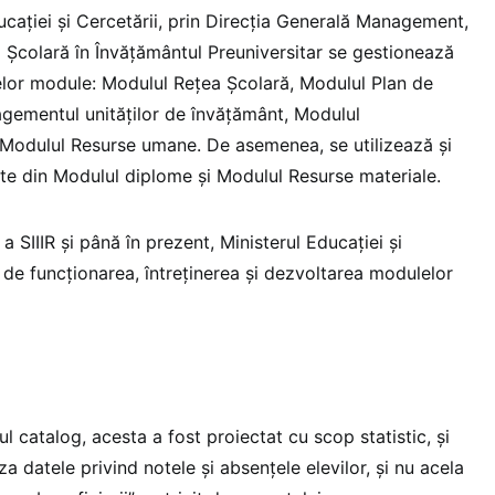
ducației și Cercetării, prin Direcția Generală Management,
a Școlară în Învățământul Preuniversitar se gestionează
lor module: Modulul Rețea Școlară, Modulul Plan de
gementul unităților de învățământ, Modulul
 Modulul Resurse umane. De asemenea, se utilizează și
ate din Modulul diplome și Modulul Resurse materiale.
 a SIIIR și până în prezent, Ministerul Educației și
t de funcționarea, întreținerea și dezvoltarea modulelor
l catalog, acesta a fost proiectat cu scop statistic, și
a datele privind notele și absențele elevilor, și nu acela