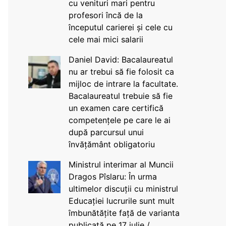
cu venituri mari pentru
profesori încă de la
începutul carierei și cele cu
cele mai mici salarii
Daniel David: Bacalaureatul
nu ar trebui să fie folosit ca
mijloc de intrare la facultate.
Bacalaureatul trebuie să fie
un examen care certifică
competențele pe care le ai
după parcursul unui
învățământ obligatoriu
Ministrul interimar al Muncii
Dragos Pîslaru: În urma
ultimelor discuții cu ministrul
Educației lucrurile sunt mult
îmbunătățite față de varianta
publicată pe 17 iulie /