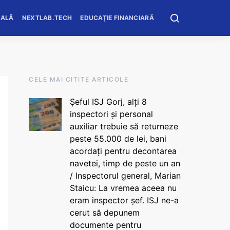
OALĂ
NEXTLAB.TECH
EDUCAȚIE FINANCIARĂ
CELE MAI CITITE ARTICOLE
Șeful ISJ Gorj, alți 8
inspectori și personal
auxiliar trebuie să returneze
peste 55.000 de lei, bani
acordați pentru decontarea
navetei, timp de peste un an
/ Inspectorul general, Marian
Staicu: La vremea aceea nu
eram inspector șef. ISJ ne-a
cerut să depunem
documente pentru