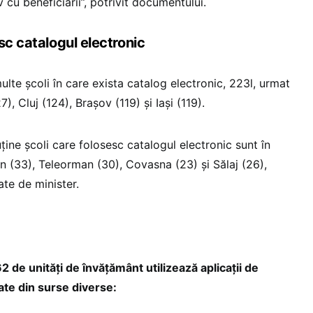
v cu beneficiarii”, potrivit documentului.
sc catalogul electronic
ulte școli în care exista catalog electronic, 223l, urmat
), Cluj (124), Brașov (119) și Iași (119).
ține școli care folosesc catalogul electronic sunt în
n (33), Teleorman (30), Covasna (23) și Sălaj (26),
te de minister.
 de unități de învățământ utilizează aplicații de
țate din surse diverse: