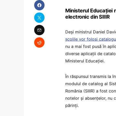
Ministerul Educației 
electronic din SIIIR
Deși ministrul Daniel Davi
școlile vor folosi catalogu
nu a mai fost pusă în apli
diverse aplicații de catal
Ministerul Educației.
În răspunsul transmis la î
modulul de catalog al Sist
România (SIIIR) a fost con
notelor și absențelor, nu 
părinți.