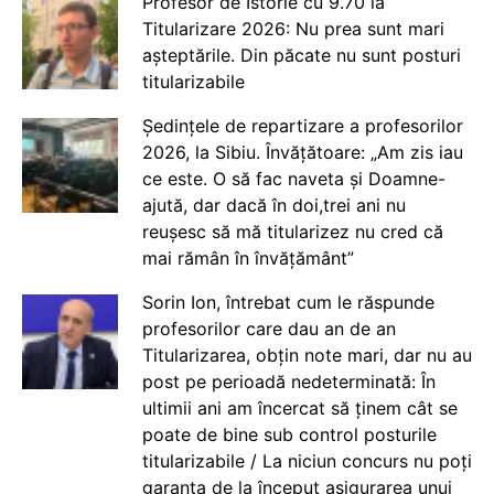
Profesor de Istorie cu 9.70 la
Titularizare 2026: Nu prea sunt mari
așteptările. Din păcate nu sunt posturi
titularizabile
Ședințele de repartizare a profesorilor
2026, la Sibiu. Învățătoare: „Am zis iau
ce este. O să fac naveta și Doamne-
ajută, dar dacă în doi,trei ani nu
reușesc să mă titularizez nu cred că
mai rămân în învățământ”
Sorin Ion, întrebat cum le răspunde
profesorilor care dau an de an
Titularizarea, obțin note mari, dar nu au
post pe perioadă nedeterminată: În
ultimii ani am încercat să ținem cât se
poate de bine sub control posturile
titularizabile / La niciun concurs nu poți
garanta de la început asigurarea unui