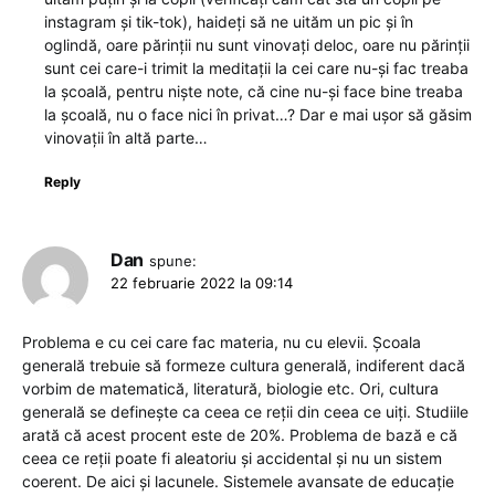
instagram şi tik-tok), haideţi să ne uităm un pic şi în
oglindă, oare părinţii nu sunt vinovaţi deloc, oare nu părinţii
sunt cei care-i trimit la meditaţii la cei care nu-şi fac treaba
la şcoală, pentru nişte note, că cine nu-şi face bine treaba
la şcoală, nu o face nici în privat…? Dar e mai uşor să găsim
vinovaţii în altă parte…
Reply
Dan
spune:
22 februarie 2022 la 09:14
Problema e cu cei care fac materia, nu cu elevii. Școala
generală trebuie să formeze cultura generală, indiferent dacă
vorbim de matematică, literatură, biologie etc. Ori, cultura
generală se definește ca ceea ce reții din ceea ce uiți. Studiile
arată că acest procent este de 20%. Problema de bază e că
ceea ce reții poate fi aleatoriu și accidental și nu un sistem
coerent. De aici și lacunele. Sistemele avansate de educație