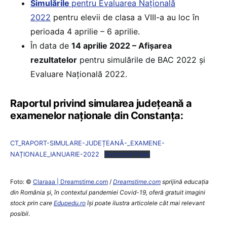
Simulările
pentru Evaluarea Națională
2022
pentru elevii de clasa a VIII-a au loc în
perioada 4 aprilie – 6 aprilie.
În data de
14 aprilie 2022 – Afișarea
rezultatelor
pentru simulările de BAC 2022 și
Evaluare Națională 2022.
Raportul privind simularea județeană a
examenelor naționale din Constanța:
CT_RAPORT-SIMULARE-JUDEȚEANĂ-_EXAMENE-
NAȚIONALE_IANUARIE-2022
Descarcă fișier
Foto: ©
Claraaa | Dreamstime.com
/
Dreamstime.com
sprijină educaţia
din România şi, în contextul pandemiei Covid-19, oferă gratuit imagini
stock prin care
Edupedu.ro
îşi poate ilustra articolele cât mai relevant
posibil
.