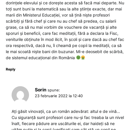
dorințele elevului și ce dorește acesta să facă mai departe. Nu
toți sunt buni la matematică sau la alte științe exacte, dar mai
marii din Ministerul Educației, vor să țină niște profesori
scârbiți și fără chef și care nu au chef să predea, cu salarii
grase, ca să nu mai vorbim de vouchere de vacanță și alte
sporuri și beneficii, care fac meditații, fără a declara la Fisc,
veniturile obținute în mod ilicit, în școli și care dacă au chef fac
ora respectivă, dacă nu, îi cheamă pe copii la meditații, ca să
le mai scoată niște bani din buzunar. Mi-e deosebit de scârbă,
de sistemul educațional din România
Reply
Sorin
spune:
23 februarie 2022 la 12:40
Aţi găsit vinovaţii, ca un român adevărat: altul e de vină…
Cu siguranţă sunt profesori care nu-şi fac treaba la un nivel
înalt, fiecare pădure are uscăturile ei, dar haideţi să ne
uităm puţin şi la copii (verificaţi cam cât stă un copil pe