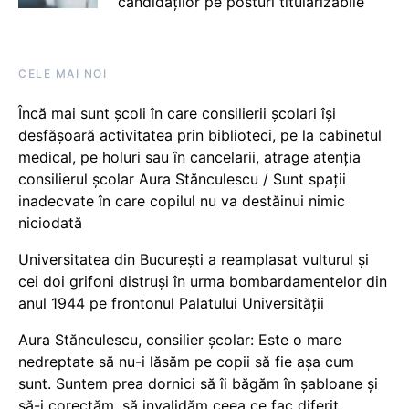
candidaților pe posturi titularizabile
CELE MAI NOI
Încă mai sunt școli în care consilierii școlari își
desfășoară activitatea prin biblioteci, pe la cabinetul
medical, pe holuri sau în cancelarii, atrage atenția
consilierul școlar Aura Stănculescu / Sunt spații
inadecvate în care copilul nu va destăinui nimic
niciodată
Universitatea din București a reamplasat vulturul și
cei doi grifoni distruși în urma bombardamentelor din
anul 1944 pe frontonul Palatului Universității
Aura Stănculescu, consilier școlar: Este o mare
nedreptate să nu-i lăsăm pe copii să fie așa cum
sunt. Suntem prea dornici să îi băgăm în șabloane și
să-i corectăm, să invalidăm ceea ce fac diferit