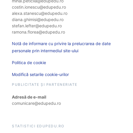
mihai.peticila@edupedu.ro
costin.ionescu@edupedu.ro
alexa.stanescu@edupedu.ro
diana.ghimisi@edupedu.ro
stefan.lefter@edupedu.ro
ramona.florea@edupedu.ro
Notă de informare cu privire la prelucrarea de date
personale prin intermediul site-ului
Politica de cookie
Modifică setarile cookie-urilor
PUBLICITATE ȘI PARTENERIATE
Adresă de e-mail
comunicare@edupedu.ro
STATISTICI EDUPEDU.RO