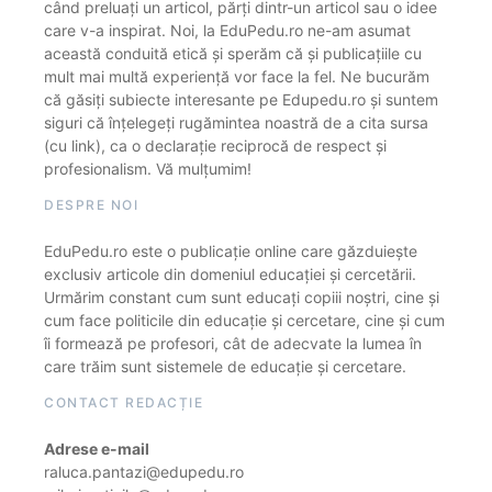
când preluați un articol, părți dintr-un articol sau o idee
care v-a inspirat. Noi, la EduPedu.ro ne-am asumat
această conduită etică și sperăm că și publicațiile cu
mult mai multă experiență vor face la fel. Ne bucurăm
că găsiți subiecte interesante pe Edupedu.ro și suntem
siguri că înțelegeți rugămintea noastră de a cita sursa
(cu link), ca o declarație reciprocă de respect și
profesionalism. Vă mulțumim!
DESPRE NOI
EduPedu.ro este o publicație online care găzduiește
exclusiv articole din domeniul educației și cercetării.
Urmărim constant cum sunt educați copiii noștri, cine și
cum face politicile din educație și cercetare, cine și cum
îi formează pe profesori, cât de adecvate la lumea în
care trăim sunt sistemele de educație și cercetare.
CONTACT REDACȚIE
Adrese e-mail
raluca.pantazi@edupedu.ro