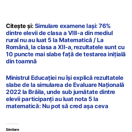
Citește și:
Simulare examene Iași: 76%
dintre elevii de clasa a VIII-a din mediul
rural nu au luat 5 la Matematică / La
Română, la clasa a XII-a, rezultatele sunt cu
10 puncte mai slabe față de testarea inițială
din toamnă
Ministrul Educației nu își explică rezultatele
slabe de la simularea de Evaluare Națională
2022 la Brăila, unde sub jumătate dintre
elevii participanți au luat nota 5 la
matematică: Nu pot să cred așa ceva
Similare