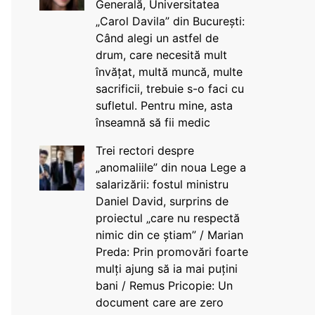
Generală, Universitatea
„Carol Davila” din București:
Când alegi un astfel de
drum, care necesită mult
învățat, multă muncă, multe
sacrificii, trebuie s-o faci cu
sufletul. Pentru mine, asta
înseamnă să fii medic
Trei rectori despre
„anomaliile” din noua Lege a
salarizării: fostul ministru
Daniel David, surprins de
proiectul „care nu respectă
nimic din ce știam” / Marian
Preda: Prin promovări foarte
mulți ajung să ia mai puțini
bani / Remus Pricopie: Un
document care are zero