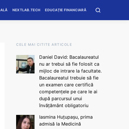
OALĂ
NEXTLAB.TECH
EDUCAȚIE FINANCIARĂ
CELE MAI CITITE ARTICOLE
Daniel David: Bacalaureatul
nu ar trebui să fie folosit ca
mijloc de intrare la facultate.
Bacalaureatul trebuie să fie
un examen care certifică
competențele pe care le ai
după parcursul unui
învățământ obligatoriu
Iasmina Huțupașu, prima
admisă la Medicină