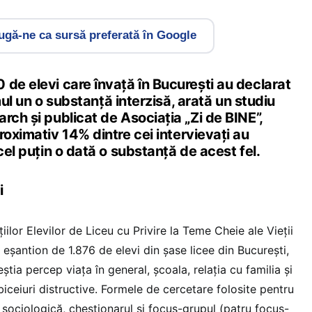
gă-ne ca sursă preferată în Google
de elevi care învață în București au declarat
timul un o substanță interzisă, arată un studiu
rch și publicat de Asociația „Zi de BINE”,
roximativ 14% dintre cei intervievați au
cel puțin o dată o substanță de acest fel.
i
ilor Elevilor de Liceu cu Privire la Teme Cheie ale Vieții
i eșantion de 1.876 de elevi din șase licee din București,
știa percep viața în general, școala, relația cu familia și
obiceiuri distructive. Formele de cercetare folosite pentru
 sociologică, chestionarul și focus-grupul (patru focus-