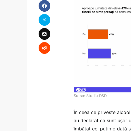
Sursa: Studiu D&D
În ceea ce privește alcoolu
au declarat că sunt ușor 
îmbătat cel puțin o dată ș