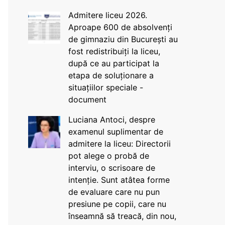
Admitere liceu 2026.
Aproape 600 de absolvenți
de gimnaziu din București au
fost redistribuiți la liceu,
după ce au participat la
etapa de soluționare a
situațiilor speciale -
document
Luciana Antoci, despre
examenul suplimentar de
admitere la liceu: Directorii
pot alege o probă de
interviu, o scrisoare de
intenție. Sunt atâtea forme
de evaluare care nu pun
presiune pe copii, care nu
înseamnă să treacă, din nou,