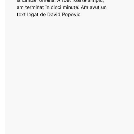
la Limba română: A fost foarte simplu,
am terminat în cinci minute. Am avut un
text legat de David Popovici