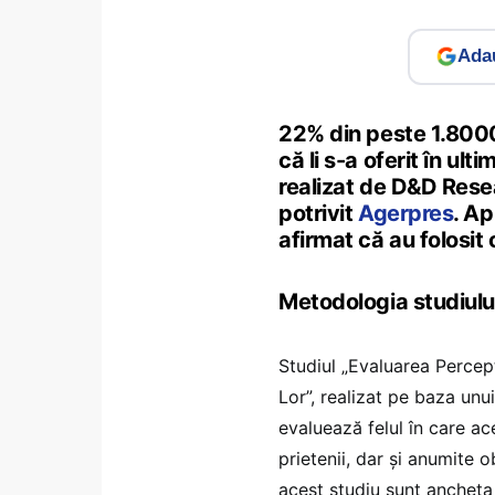
Adau
22% din peste 1.8000 
că li s-a oferit în ul
realizat de D&D Resea
potrivit
Agerpres
. Ap
afirmat că au folosit 
Metodologia studiulu
Studiul „Evaluarea Percepți
Lor”, realizat pe baza unu
evaluează felul în care ace
prietenii, dar și anumite 
acest studiu sunt ancheta