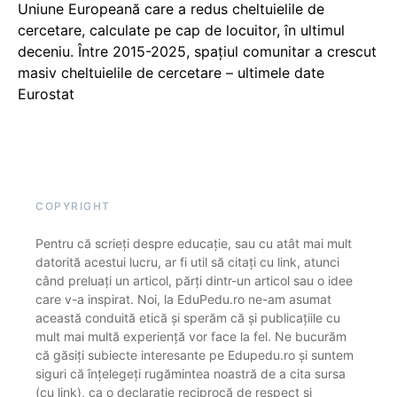
Uniune Europeană care a redus cheltuielile de
cercetare, calculate pe cap de locuitor, în ultimul
deceniu. Între 2015-2025, spațiul comunitar a crescut
masiv cheltuielile de cercetare – ultimele date
Eurostat
COPYRIGHT
Pentru că scrieți despre educație, sau cu atât mai mult
datorită acestui lucru, ar fi util să citați cu link, atunci
când preluați un articol, părți dintr-un articol sau o idee
care v-a inspirat. Noi, la EduPedu.ro ne-am asumat
această conduită etică și sperăm că și publicațiile cu
mult mai multă experiență vor face la fel. Ne bucurăm
că găsiți subiecte interesante pe Edupedu.ro și suntem
siguri că înțelegeți rugămintea noastră de a cita sursa
(cu link), ca o declarație reciprocă de respect și