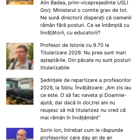
Alin Badea, prim-vicepreședinte USLI
Gorj: Ministerul o comite grav de tot.
Ne sună directorii disperați că oamenii
rămân fără posturi. Ce se întâmplă cu
învățătorii, cu educatorii?
Profesor de Istorie cu 9.70 la
Titularizare 2026: Nu prea sunt mari
așteptările. Din păcate nu sunt posturi
titularizabile
Ședințele de repartizare a profesorilor
2026, la Sibiu. Învățătoare: „Am zis iau
ce este. O să fac naveta și Doamne-
ajută, dar dacă în doi,trei ani nu
reușesc să mă titularizez nu cred că
mai rămân în învățământ”
Sorin Ion, întrebat cum le răspunde
profesorilor care dau an de an