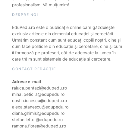
profesionalism. Vă mulțumim!
DESPRE NOI
EduPedu.ro este o publicație online care găzduiește
exclusiv articole din domeniul educației și cercetării.
Urmărim constant cum sunt educați copiii noștri, cine și
cum face politicile din educație și cercetare, cine și cum
îi formează pe profesori, cât de adecvate la lumea în
care trăim sunt sistemele de educație și cercetare.
CONTACT REDACȚIE
Adrese e-mail
raluca.pantazi@edupedu.ro
mihai.peticila@edupedu.ro
costin.ionescu@edupedu.ro
alexa.stanescu@edupedu.ro
diana.ghimisi@edupedu.ro
stefan.lefter@edupedu.ro
ramona.florea@edupedu.ro