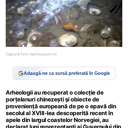
Captură foto marmuseum.no
Adaugă-ne ca sursă preferată în Google
Arheologii au recuperat o colecţie de
porţelanuri chinezeşti şi obiecte de
provenienţă europeană de pe o epavă din
secolul al XVIII-lea descoperită recent în
apele din largul coastelor Norvegiei, au
declarat luni reprezentanţi ai Guvernului din