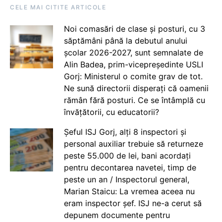
CELE MAI CITITE ARTICOLE
Noi comasări de clase și posturi, cu 3
săptămâni până la debutul anului
școlar 2026-2027, sunt semnalate de
Alin Badea, prim-vicepreședinte USLI
Gorj: Ministerul o comite grav de tot.
Ne sună directorii disperați că oamenii
rămân fără posturi. Ce se întâmplă cu
învățătorii, cu educatorii?
Șeful ISJ Gorj, alți 8 inspectori și
personal auxiliar trebuie să returneze
peste 55.000 de lei, bani acordați
pentru decontarea navetei, timp de
peste un an / Inspectorul general,
Marian Staicu: La vremea aceea nu
eram inspector șef. ISJ ne-a cerut să
depunem documente pentru