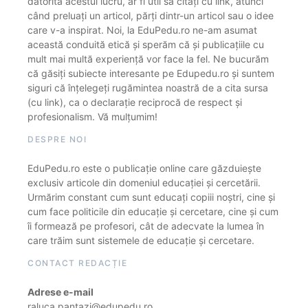
datorită acestui lucru, ar fi util să citați cu link, atunci
când preluați un articol, părți dintr-un articol sau o idee
care v-a inspirat. Noi, la EduPedu.ro ne-am asumat
această conduită etică și sperăm că și publicațiile cu
mult mai multă experiență vor face la fel. Ne bucurăm
că găsiți subiecte interesante pe Edupedu.ro și suntem
siguri că înțelegeți rugămintea noastră de a cita sursa
(cu link), ca o declarație reciprocă de respect și
profesionalism. Vă mulțumim!
DESPRE NOI
EduPedu.ro este o publicație online care găzduiește
exclusiv articole din domeniul educației și cercetării.
Urmărim constant cum sunt educați copiii noștri, cine și
cum face politicile din educație și cercetare, cine și cum
îi formează pe profesori, cât de adecvate la lumea în
care trăim sunt sistemele de educație și cercetare.
CONTACT REDACȚIE
Adrese e-mail
raluca.pantazi@edupedu.ro