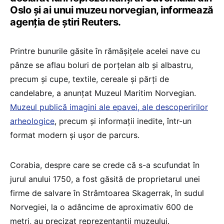
Oslo şi ai unui muzeu norvegian, informează
agenția de știri Reuters.
Printre bunurile găsite în rămăşiţele acelei nave cu
pânze se aflau boluri de porţelan alb şi albastru,
precum şi cupe, textile, cereale şi părţi de
candelabre, a anunţat Muzeul Maritim Norvegian.
Muzeul publică imagini ale epavei, ale descoperirilor
arheologice
, precum și informații inedite, într-un
format modern și ușor de parcurs.
Corabia, despre care se crede că s-a scufundat în
jurul anului 1750, a fost găsită de proprietarul unei
firme de salvare în Strâmtoarea Skagerrak, în sudul
Norvegiei, la o adâncime de aproximativ 600 de
metri, au precizat reprezentanţii muzeului.