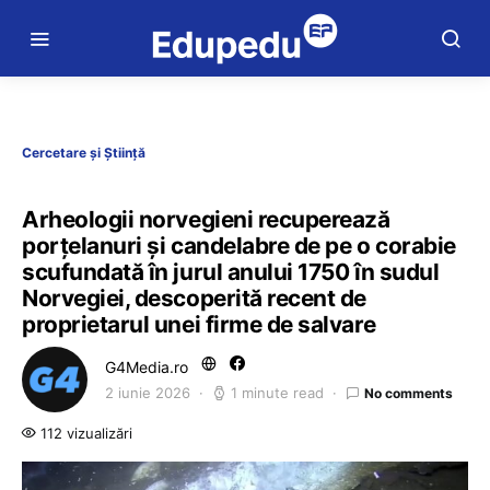
Cercetare și Știință
Arheologii norvegieni recuperează
porţelanuri şi candelabre de pe o corabie
scufundată în jurul anului 1750 în sudul
Norvegiei, descoperită recent de
proprietarul unei firme de salvare
G4Media.ro
2 iunie 2026
1 minute read
No comments
112 vizualizări