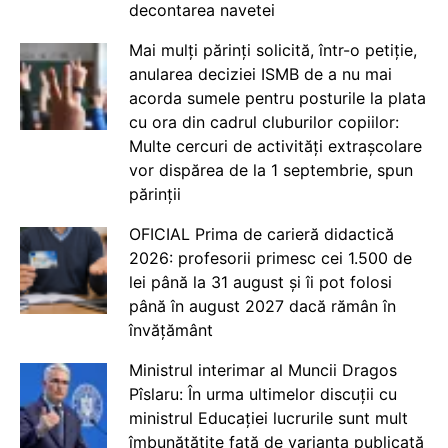
decontarea navetei
Mai mulți părinți solicită, într-o petiție,
anularea deciziei ISMB de a nu mai
acorda sumele pentru posturile la plata
cu ora din cadrul cluburilor copiilor:
Multe cercuri de activități extrașcolare
vor dispărea de la 1 septembrie, spun
părinții
OFICIAL Prima de carieră didactică
2026: profesorii primesc cei 1.500 de
lei până la 31 august și îi pot folosi
până în august 2027 dacă rămân în
învățământ
Ministrul interimar al Muncii Dragos
Pîslaru: În urma ultimelor discuții cu
ministrul Educației lucrurile sunt mult
îmbunătățite față de varianta publicată