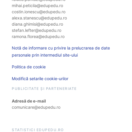
mihai.peticila@edupedu.ro
costin.ionescu@edupedu.ro
alexa.stanescu@edupedu.ro
diana.ghimisi@edupedu.ro
stefan.lefter@edupedu.ro
ramona.florea@edupedu.ro
Notă de informare cu privire la prelucrarea de date
personale prin intermediul site-ului
Politica de cookie
Modifică setarile cookie-urilor
PUBLICITATE ȘI PARTENERIATE
Adresă de e-mail
comunicare@edupedu.ro
STATISTICI EDUPEDU.RO