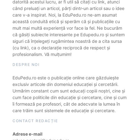
datorită acestui lucru, ar fi util să citați cu link, atunci
când preluați un articol, părți dintr-un articol sau o idee
care v-a inspirat. Noi, la EduPedu.ro ne-am asumat
această conduită etică și sperăm că și publicațiile cu
mult mai multă experiență vor face la fel. Ne bucurăm
că găsiți subiecte interesante pe Edupedu.ro și suntem
siguri că înțelegeți rugămintea noastră de a cita sursa
(cu link), ca o declarație reciprocă de respect și
profesionalism. Vă mulțumim!
DESPRE NOI
EduPedu.ro este o publicație online care găzduiește
exclusiv articole din domeniul educației și cercetării.
Urmărim constant cum sunt educați copiii noștri, cine și
cum face politicile din educație și cercetare, cine și cum
îi formează pe profesori, cât de adecvate la lumea în
care trăim sunt sistemele de educație și cercetare.
CONTACT REDACȚIE
Adrese e-mail