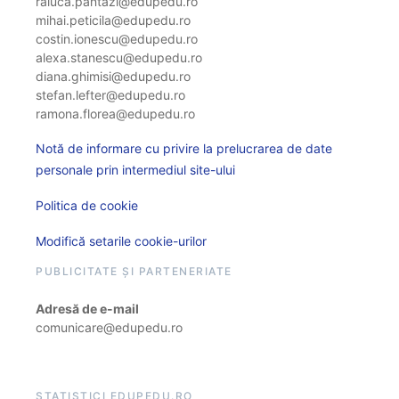
raluca.pantazi@edupedu.ro
mihai.peticila@edupedu.ro
costin.ionescu@edupedu.ro
alexa.stanescu@edupedu.ro
diana.ghimisi@edupedu.ro
stefan.lefter@edupedu.ro
ramona.florea@edupedu.ro
Notă de informare cu privire la prelucrarea de date
personale prin intermediul site-ului
Politica de cookie
Modifică setarile cookie-urilor
PUBLICITATE ȘI PARTENERIATE
Adresă de e-mail
comunicare@edupedu.ro
STATISTICI EDUPEDU.RO