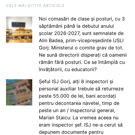
CELE MAI CITITE ARTICOLE
Noi comasări de clase și posturi, cu 3
săptămâni până la debutul anului
școlar 2026-2027, sunt semnalate de
Alin Badea, prim-vicepreședinte USLI
Gorj: Ministerul o comite grav de tot.
Ne sună directorii disperați că oamenii
rămân fără posturi. Ce se întâmplă cu
învățătorii, cu educatorii?
Șeful ISJ Gorj, alți 8 inspectori și
personal auxiliar trebuie să returneze
peste 55.000 de lei, bani acordați
pentru decontarea navetei, timp de
peste un an / Inspectorul general,
Marian Staicu: La vremea aceea nu
eram inspector șef. ISJ ne-a cerut să
depunem documente pentru