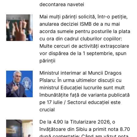
decontarea navetei
Mai mulți părinți solicită, într-o petiție,
anularea deciziei ISMB de a nu mai
acorda sumele pentru posturile la plata
cu ora din cadrul cluburilor copiilor:
Multe cercuri de activități extrașcolare
vor dispărea de la 1 septembrie, spun
părinții
Ministrul interimar al Muncii Dragos
Pîslaru: În urma ultimelor discuții cu
ministrul Educației lucrurile sunt mult
îmbunătățite față de varianta publicată
pe 17 iulie / Sectorul educației este
crucial
De la 4.90 la Titularizare 2026, o
învățătoare din Sibiu a primit nota 8.70
după contestație: Când am văzut nota