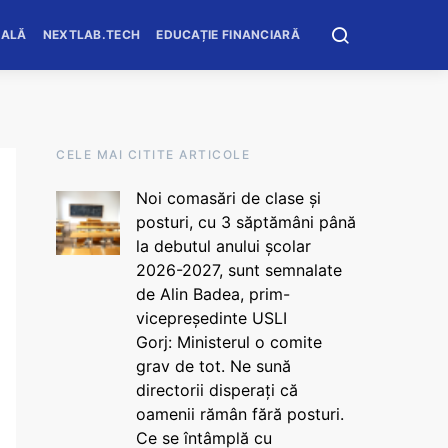
OALĂ
NEXTLAB.TECH
EDUCAȚIE FINANCIARĂ
CELE MAI CITITE ARTICOLE
Noi comasări de clase și
posturi, cu 3 săptămâni până
la debutul anului școlar
2026-2027, sunt semnalate
de Alin Badea, prim-
vicepreședinte USLI
Gorj: Ministerul o comite
grav de tot. Ne sună
directorii disperați că
oamenii rămân fără posturi.
Ce se întâmplă cu