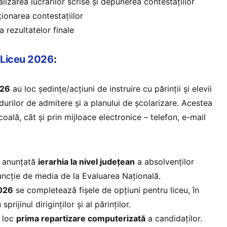
alizarea lucrărilor scrise și depunerea contestațiilor
ționarea contestațiilor
a rezultatelor finale
 Liceu 2026
:
026
au loc ședinţe/acțiuni de instruire cu părinţii şi elevii
urilor de admitere şi a planului de școlarizare. Acestea
coală, cât și prin mijloace electronice – telefon, e-mail
i anunţată
ierarhia la nivel judeţean
a absolvenţilor
 funcție de media de la Evaluarea Națională.
2026
se completează fișele de opțiuni pentru liceu, în
prijinul diriginților și al părinților.
 loc
prima repartizare computerizată
a candidaților.