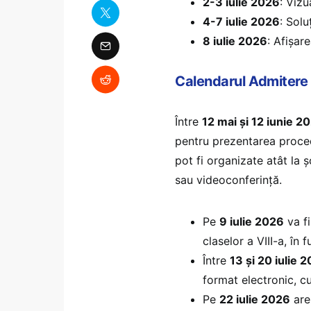
2-3 iulie 2026
: Vizu
4-7 iulie 2026
: Solu
8 iulie 2026
: Afișare
Calendarul Admitere
Între
12 mai și 12 iunie 2
pentru prezentarea proced
pot fi organizate atât la ș
sau videoconferință.
Pe
9 iulie 2026
va f
claselor a VIII-a, în
Între
13 și 20 iulie 
format electronic, cu s
Pe
22 iulie 2026
are