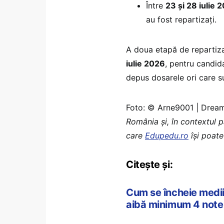
Între
23 și 28 iulie 
au fost repartizați.
A doua etapă de repartiz
iulie 2026
, pentru candida
depus dosarele ori care sun
Foto: © Arne9001 | Dre
România şi, în contextul 
care
Edupedu.ro
îşi poate
Citește și:
Cum se încheie mediil
aibă minimum 4 note 