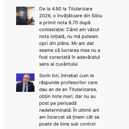
De la 4.90 la Titularizare
2026, o învățătoare din Sibiu
a primit nota 8.70 după
contestație: Când am văzut
nota inițială, nu mă puteam
opri din plâns. Mi-am dat
seama că lucrarea mea nu a
fost corectată în adevăratul
sens al cuvântului
Sorin Ion, întrebat cum le
răspunde profesorilor care
dau an de an Titularizarea,
obțin note mari, dar nu au
post pe perioadă
nedeterminată: În ultimii ani
am încercat să ținem cât se
poate de bine sub control