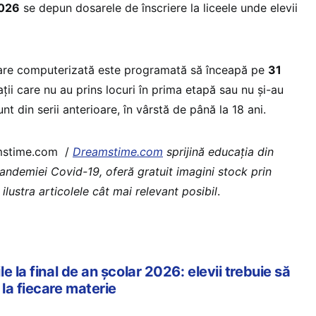
2026
se depun dosarele de înscriere la liceele unde elevii
are computerizată este programată să înceapă pe
31
ții care nu au prins locuri în prima etapă sau nu și-au
t din serii anterioare, în vârstă de până la 18 ani.
amstime.com /
Dreamstime.com
sprijină educaţia din
pandemiei Covid-19, oferă gratuit imagini stock prin
 ilustra articolele cât mai relevant posibil
.
e la final de an școlar 2026: elevii trebuie să
la fiecare materie