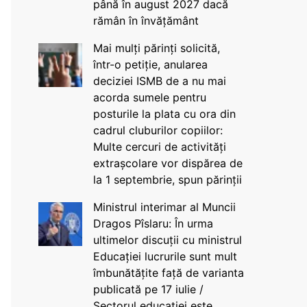
până în august 2027 dacă
rămân în învățământ
Mai mulți părinți solicită,
într-o petiție, anularea
deciziei ISMB de a nu mai
acorda sumele pentru
posturile la plata cu ora din
cadrul cluburilor copiilor:
Multe cercuri de activități
extrașcolare vor dispărea de
la 1 septembrie, spun părinții
Ministrul interimar al Muncii
Dragos Pîslaru: În urma
ultimelor discuții cu ministrul
Educației lucrurile sunt mult
îmbunătățite față de varianta
publicată pe 17 iulie /
Sectorul educației este