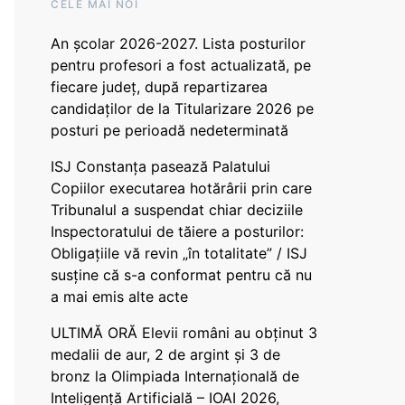
CELE MAI NOI
An școlar 2026-2027. Lista posturilor
pentru profesori a fost actualizată, pe
fiecare județ, după repartizarea
candidaților de la Titularizare 2026 pe
posturi pe perioadă nedeterminată
ISJ Constanța pasează Palatului
Copiilor executarea hotărârii prin care
Tribunalul a suspendat chiar deciziile
Inspectoratului de tăiere a posturilor:
Obligațiile vă revin „în totalitate” / ISJ
susține că s-a conformat pentru că nu
a mai emis alte acte
ULTIMĂ ORĂ Elevii români au obținut 3
medalii de aur, 2 de argint și 3 de
bronz la Olimpiada Internațională de
Inteligență Artificială – IOAI 2026,