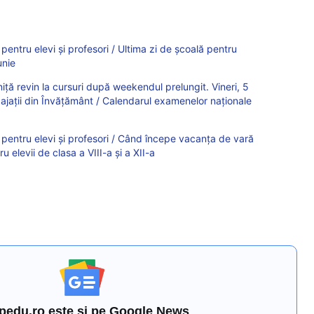
6 pentru elevi și profesori / Ultima zi de școală pentru
unie
iniță revin la cursuri după weekendul prelungit. Vineri, 5
ngajații din Învățământ / Calendarul examenelor naționale
26 pentru elevi și profesori / Când începe vacanța de vară
 elevii de clasa a VIII-a și a XII-a
pedu.ro este și pe Google News