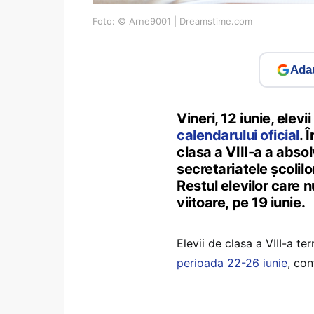
Foto: © Arne9001 | Dreamstime.com
Adau
Vineri, 12 iunie, elevi
calendarului oficial
. 
clasa a VIII-a a abso
secretariatele școlilor
Restul elevilor care n
viitoare, pe 19 iunie.
Elevii de clasa a VIII-a te
perioada 22-26 iunie
, con