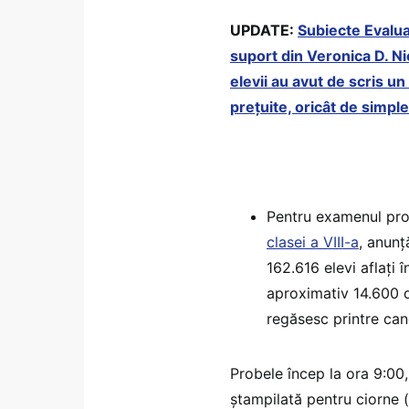
UPDATE:
Subiecte Evalua
suport din Veronica D. Ni
elevii au avut de scris un
prețuite, oricât de simple 
Pentru examenul pro
clasei a VIII-a
, anunț
162.616 elevi aflați 
aproximativ 14.600 d
regăsesc printre cand
Probele încep la ora 9:00,
ștampilată pentru ciorne (