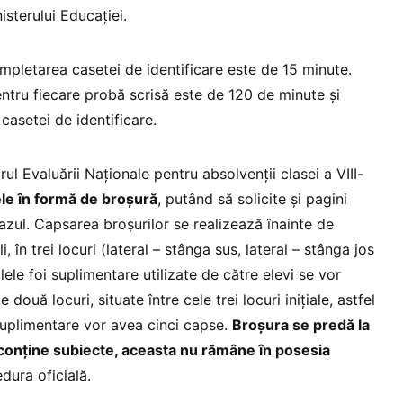
isterului Educației.
mpletarea casetei de identificare este de 15 minute.
entru fiecare probă scrisă este de 120 de minute şi
asetei de identificare.
ul Evaluării Naționale pentru absolvenții clasei a VIII-
le în formă de broşură
, putând să solicite şi pagini
azul. Capsarea broşurilor se realizează înainte de
i, în trei locuri (lateral – stânga sus, lateral – stânga jos
alele foi suplimentare utilizate de către elevi se vor
două locuri, situate între cele trei locuri inițiale, astfel
 suplimentare vor avea cinci capse.
Broşura se predă la
ât conține subiecte, aceasta nu rămâne în posesia
edura oficială.