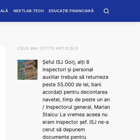
OALĂ
NEXTLAB.TECH
EDUCAȚIE FINANCIARĂ
CELE MAI CITITE ARTICOLE
Șeful ISJ Gorj, alți 8
inspectori și personal
auxiliar trebuie să returneze
peste 55.000 de lei, bani
acordați pentru decontarea
navetei, timp de peste un an
/ Inspectorul general, Marian
Staicu: La vremea aceea nu
eram inspector șef. ISJ ne-a
cerut să depunem
documente pentru