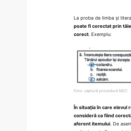
La proba de limba şi lite
poate fi corectat prin tăi
corect
. Exemplu:
Foto: captură procedură MEC
În situația în care elevul 
consideră ca fiind corectă
aferent itemului
. De asem