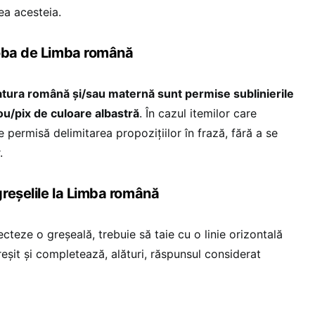
ea acesteia.
roba de Limba română
ratura română şi/sau maternă sunt permise sublinierile
lou/pix de culoare albastră
. În cazul itemilor care
e permisă delimitarea propozițiilor în frază, fără a se
.
reșelile la Limba română
cteze o greşeală, trebuie să taie cu o linie orizontală
reşit şi completează, alături, răspunsul considerat