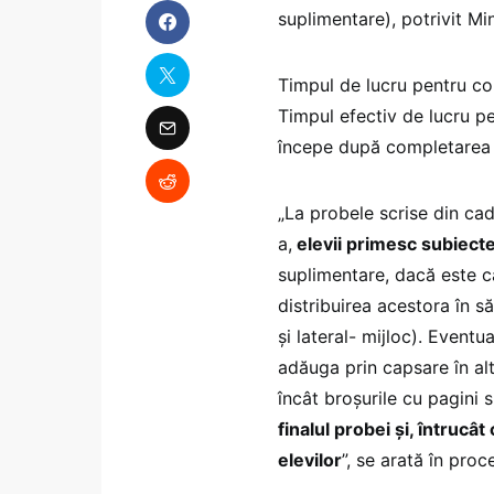
suplimentare), potrivit Min
Timpul de lucru pentru co
Timpul efectiv de lucru p
începe după completarea c
„La probele scrise din cadr
a,
elevii primesc subiecte
suplimentare, dacă este c
distribuirea acestora în săl
și lateral- mijloc). Eventu
adăuga prin capsare în alte 
încât broşurile cu pagini
finalul probei şi, întruc
elevilor
”, se arată în proc