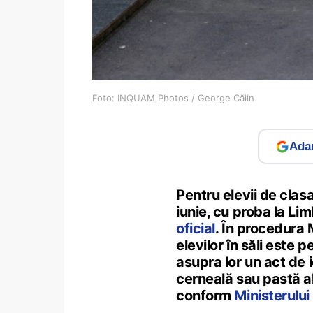
Foto: INQUAM Photos / George Călin
Adau
Pentru elevii de clasa
iunie, cu proba la Lim
oficial
. În procedura 
elevilor în săli este 
asupra lor un act de 
cerneală sau pastă al
conform
Ministerului