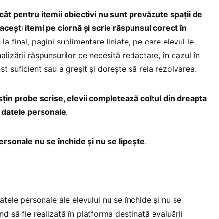
cât pentru itemii obiectivi nu sunt prevăzute spații de
aceşti itemi pe ciornă şi scrie răspunsul corect în
 la final, pagini suplimentare liniate, pe care elevul le
alizării răspunsurilor ce necesită redactare, în cazul în
st suficient sau a greşit şi doreşte să reia rezolvarea.
usțin probe scrise, elevii completează colțul din dreapta
u datele personale
.
personale nu se închide și nu se lipește
.
datele personale ale elevului nu se închide și nu se
nd să fie realizată în platforma destinată evaluării