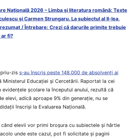
re Națională 2026 – Limba și literatura română: Texte
culescu și Carmen Strungaru. La subiectul al II-lea,
 rezumat / Întrebare: Crezi că darurile primite trebuie
ar fi?
priu-zis
s-au înscris peste 148.000 de absolvenți ai
ă Ministerul Educației și Cercetării. Raportat la cei
în evidențele școlare la începutul anului, rezultă că
e elevi, adică aproape 9% din generație, nu se
idații înscriși la Evaluarea Națională.
 când elevii vor primi broșura cu subiectele și hârtie
acolo unde este cazul, pot fi solicitate și pagini