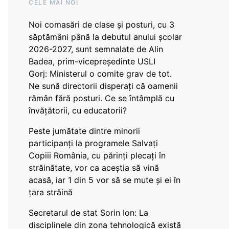
CELE MAI NOI
Noi comasări de clase și posturi, cu 3
săptămâni până la debutul anului școlar
2026-2027, sunt semnalate de Alin
Badea, prim-vicepreședinte USLI
Gorj: Ministerul o comite grav de tot.
Ne sună directorii disperați că oamenii
rămân fără posturi. Ce se întâmplă cu
învățătorii, cu educatorii?
Peste jumătate dintre minorii
participanți la programele Salvați
Copiii România, cu părinți plecați în
străinătate, vor ca aceștia să vină
acasă, iar 1 din 5 vor să se mute și ei în
țara străină
Secretarul de stat Sorin Ion: La
disciplinele din zona tehnologică există