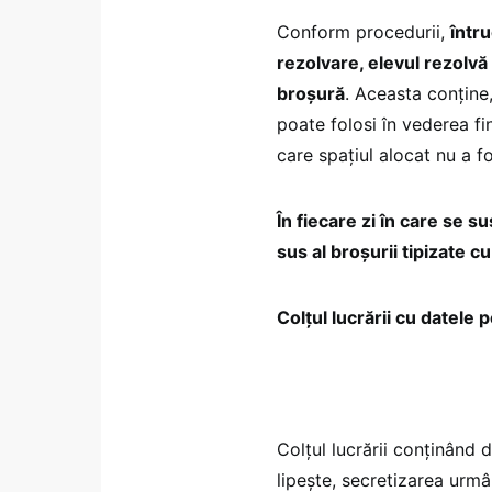
Conform procedurii,
întru
rezolvare, elevul rezolvă 
broşură
. Aceasta conține,
poate folosi în vederea fin
care spațiul alocat nu a fo
În fiecare zi în care se s
sus al broşurii tipizate c
Colțul lucrării cu datele 
Colțul lucrării conținând 
lipește, secretizarea urmâ