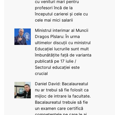
cu venituri mari pentru
profesori încă de la
începutul carierei și cele cu
cele mai mici salarii
Ministrul interimar al Muncii
Dragos Pîslaru: În urma
ultimelor discuții cu ministrul
Educației lucrurile sunt mult
îmbunătățite față de varianta
publicată pe 17 iulie /
Sectorul educației este
crucial
Daniel David: Bacalaureatul
nu ar trebui să fie folosit ca
mijloc de intrare la facultate.
Bacalaureatul trebuie să fie
un examen care certifică
competențele pe care le ai