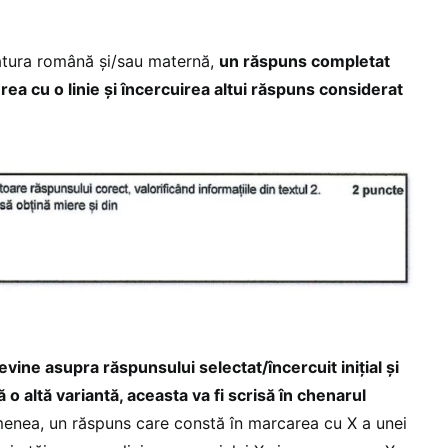
ratura română şi/sau maternă,
un răspuns completat
erea cu o linie şi încercuirea altui răspuns considerat
revine asupra răspunsului selectat/încercuit inițial şi
 o altă variantă, aceasta va fi scrisă în chenarul
enea, un răspuns care constă în marcarea cu X a unei