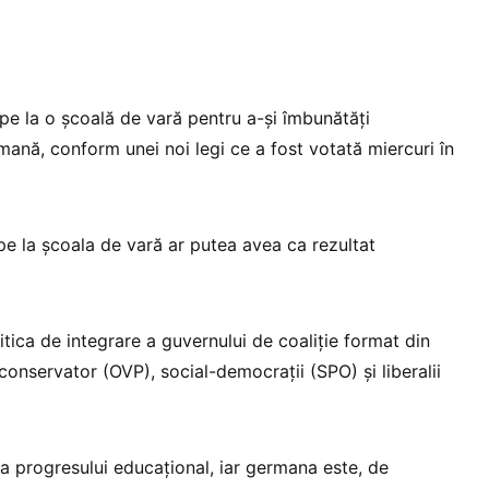
cipe la o şcoală de vară pentru a-şi îmbunătăţi
mană, conform unei noi legi ce a fost votată miercuri în
pe la şcoala de vară ar putea avea ca rezultat
tica de integrare a guvernului de coaliţie format din
conservator (OVP), social-democraţii (SPO) şi liberalii
 progresului educaţional, iar germana este, de