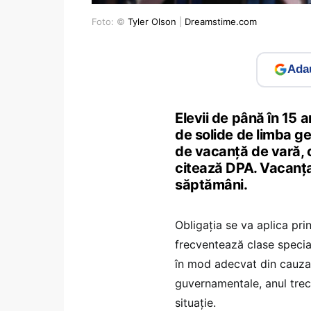
Foto: ©
Tyler Olson
|
Dreamstime.com
Adau
Elevii de până în 15 a
de solide de limba g
de vacanţă de vară, 
citează DPA. Vacanţa
săptămâni.
Obligaţia se va aplica pri
frecventează clase specia
în mod adecvat din cauza 
guvernamentale, anul trec
situaţie.