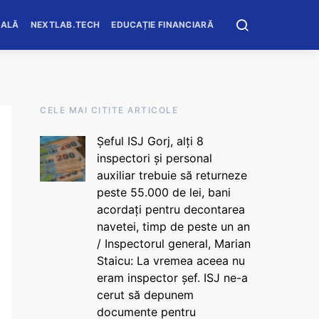
OALĂ
NEXTLAB.TECH
EDUCAȚIE FINANCIARĂ
CELE MAI CITITE ARTICOLE
Șeful ISJ Gorj, alți 8
inspectori și personal
auxiliar trebuie să returneze
peste 55.000 de lei, bani
acordați pentru decontarea
navetei, timp de peste un an
/ Inspectorul general, Marian
Staicu: La vremea aceea nu
eram inspector șef. ISJ ne-a
cerut să depunem
documente pentru