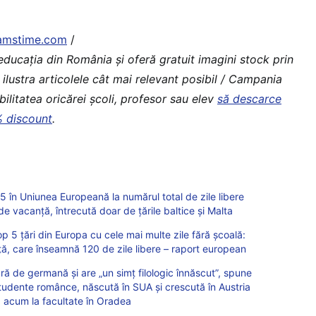
amstime.com
/
educaţia din România şi oferă gratuit imagini stock prin
 ilustra articolele cât mai relevant posibil / Campania
ilitatea oricărei școli, profesor sau elev
să descarce
% discount
.
 în Uniunea Europeană la numărul total de zile libere
 de vacanță, întrecută doar de țările baltice și Malta
p 5 țări din Europa cu cele mai multe zile fără școală:
ță, care înseamnă 120 de zile libere – raport european
ră de germană și are „un simț filologic înnăscut”, spune
studente românce, născută în SUA și crescută în Austria
să acum la facultate în Oradea