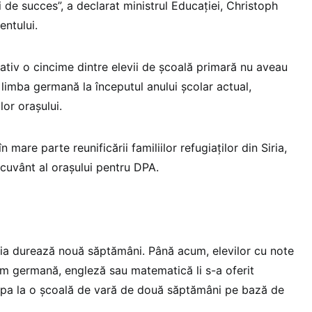
 de succes”, a declarat ministrul Educaţiei, Christoph
entului.
ativ o cincime dintre elevii de şcoală primară nu aveau
limba germană la începutul anului şcolar actual,
lor oraşului.
 mare parte reunificării familiilor refugiaţilor din Siria,
 cuvânt al oraşului pentru DPA.
ia durează nouă săptămâni. Până acum, elevilor cu note
um germană, engleză sau matematică li s-a oferit
cipa la o şcoală de vară de două săptămâni pe bază de