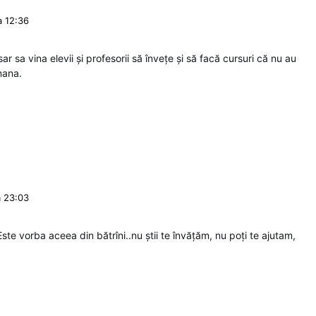
a 12:36
ar sa vina elevii și profesorii să învețe și să facă cursuri că nu au
mana.
a 23:03
Este vorba aceea din bătrîni..nu știi te învățăm, nu poți te ajutam,