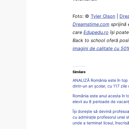
Foto: ©
Tyler Olson
|
Dre
Dreamstime.com
sprijină 
care
Edupedu.ro
îşi poate
Back to school oferă posib
imagini de calitate cu 50
Similare
ANALIZĂ România este în top 5
dintr-un an școlar, cu 117 zile
România este anul acesta în to
elevii au 8 perioade de vacan
Își dorește să devină profesoa
cu admirație profesorul unei 
unde a terminat liceul, înscri