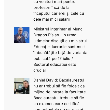
cu venituri mari pentru
profesori încă de la
începutul carierei și cele cu
cele mai mici salarii
Ministrul interimar al Muncii
Dragos Pîslaru: În urma
ultimelor discuții cu ministrul
Educației lucrurile sunt mult
îmbunătățite față de varianta
publicată pe 17 iulie /
Sectorul educației este
crucial
Daniel David: Bacalaureatul
nu ar trebui să fie folosit ca
mijloc de intrare la facultate.
Bacalaureatul trebuie să fie
un examen care certifică
competențele pe care le ai