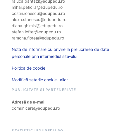
raluca.pantazi@edupedu.ro
mihai.peticila@edupedu.ro
costin.ionescu@edupedu.ro
alexa.stanescu@edupedu.ro
diana.ghimisi@edupedu.ro
stefan.lefter@edupedu.ro
ramona.florea@edupedu.ro
Notă de informare cu privire la prelucrarea de date
personale prin intermediul site-ului
Politica de cookie
Modifică setarile cookie-urilor
PUBLICITATE ȘI PARTENERIATE
Adresă de e-mail
comunicare@edupedu.ro
STATISTICI EDUPEDU.RO