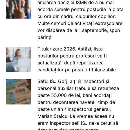
anularea deciziei ISMB de a nu mai
acorda sumele pentru posturile la plata
cu ora din cadrul cluburilor copiilor:
Multe cercuri de activități extrașcolare
vor dispărea de la 1 septembrie, spun
părinții
Titularizare 2026. Astăzi, lista
posturilor pentru profesori va fi
actualizată, după repartizarea
candidaților pe posturi titularizabile
Șeful ISJ Gorj, alți 8 inspectori și
personal auxiliar trebuie să returneze
peste 55.000 de lei, bani acordați
pentru decontarea navetei, timp de
peste un an / Inspectorul general,
Marian Staicu: La vremea aceea nu
eram inspector șef. ISJ ne-a cerut să
depunem documente pentru