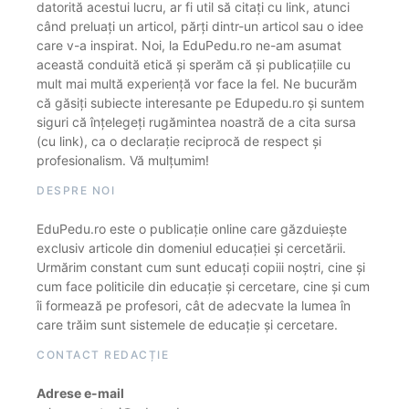
datorită acestui lucru, ar fi util să citați cu link, atunci
când preluați un articol, părți dintr-un articol sau o idee
care v-a inspirat. Noi, la EduPedu.ro ne-am asumat
această conduită etică și sperăm că și publicațiile cu
mult mai multă experiență vor face la fel. Ne bucurăm
că găsiți subiecte interesante pe Edupedu.ro și suntem
siguri că înțelegeți rugămintea noastră de a cita sursa
(cu link), ca o declarație reciprocă de respect și
profesionalism. Vă mulțumim!
DESPRE NOI
EduPedu.ro este o publicație online care găzduiește
exclusiv articole din domeniul educației și cercetării.
Urmărim constant cum sunt educați copiii noștri, cine și
cum face politicile din educație și cercetare, cine și cum
îi formează pe profesori, cât de adecvate la lumea în
care trăim sunt sistemele de educație și cercetare.
CONTACT REDACȚIE
Adrese e-mail