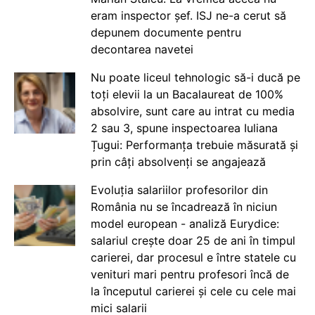
eram inspector șef. ISJ ne-a cerut să
depunem documente pentru
decontarea navetei
Nu poate liceul tehnologic să-i ducă pe
toți elevii la un Bacalaureat de 100%
absolvire, sunt care au intrat cu media
2 sau 3, spune inspectoarea Iuliana
Țugui: Performanța trebuie măsurată și
prin câți absolvenți se angajează
Evoluția salariilor profesorilor din
România nu se încadrează în niciun
model european - analiză Eurydice:
salariul crește doar 25 de ani în timpul
carierei, dar procesul e între statele cu
venituri mari pentru profesori încă de
la începutul carierei și cele cu cele mai
mici salarii