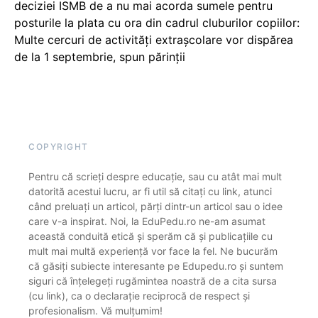
deciziei ISMB de a nu mai acorda sumele pentru
posturile la plata cu ora din cadrul cluburilor copiilor:
Multe cercuri de activități extrașcolare vor dispărea
de la 1 septembrie, spun părinții
COPYRIGHT
Pentru că scrieți despre educație, sau cu atât mai mult
datorită acestui lucru, ar fi util să citați cu link, atunci
când preluați un articol, părți dintr-un articol sau o idee
care v-a inspirat. Noi, la EduPedu.ro ne-am asumat
această conduită etică și sperăm că și publicațiile cu
mult mai multă experiență vor face la fel. Ne bucurăm
că găsiți subiecte interesante pe Edupedu.ro și suntem
siguri că înțelegeți rugămintea noastră de a cita sursa
(cu link), ca o declarație reciprocă de respect și
profesionalism. Vă mulțumim!