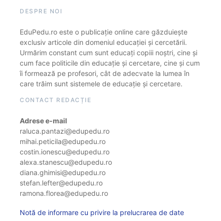
DESPRE NOI
EduPedu.ro este o publicație online care găzduiește
exclusiv articole din domeniul educației și cercetării.
Urmărim constant cum sunt educați copiii noștri, cine și
cum face politicile din educație și cercetare, cine și cum
îi formează pe profesori, cât de adecvate la lumea în
care trăim sunt sistemele de educație și cercetare.
CONTACT REDACȚIE
Adrese e-mail
raluca.pantazi@edupedu.ro
mihai.peticila@edupedu.ro
costin.ionescu@edupedu.ro
alexa.stanescu@edupedu.ro
diana.ghimisi@edupedu.ro
stefan.lefter@edupedu.ro
ramona.florea@edupedu.ro
Notă de informare cu privire la prelucrarea de date