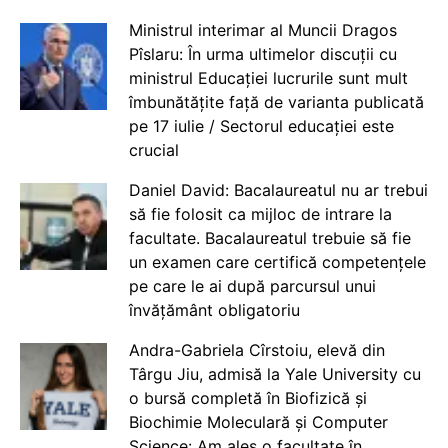
Ministrul interimar al Muncii Dragos
Pîslaru: În urma ultimelor discuții cu
ministrul Educației lucrurile sunt mult
îmbunătățite față de varianta publicată
pe 17 iulie / Sectorul educației este
crucial
Daniel David: Bacalaureatul nu ar trebui
să fie folosit ca mijloc de intrare la
facultate. Bacalaureatul trebuie să fie
un examen care certifică competențele
pe care le ai după parcursul unui
învățământ obligatoriu
Andra-Gabriela Cîrstoiu, elevă din
Târgu Jiu, admisă la Yale University cu
o bursă completă în Biofizică și
Biochimie Moleculară și Computer
Science: Am ales o facultate în