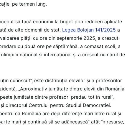
cației pe termen lung.
nceput să facă economii la buget prin reduceri aplicate
față de alte domenii de stat.
Legea Bolojan 141/2025
a
, valoarea plății cu ora din septembrie 2025, a crescut
predare cu două ore pe săptămână, a comasat școli, a
r olimpici național și internațional și a crescut numărul de
țin cunoscut”, este distribuția elevilor și a profesorilor
zidență. „Aproximativ jumătate dintre elevii din România
 peste jumătate dintre profesori predau tot în rural”,
și directorul Centrului pentru Studiul Democrației.
pentru că România are deja diferențe mari între rural și
oarte mari și continuă să se adâncească” atât în resurse,