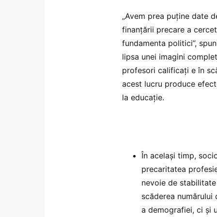
„Avem prea puține date d
finanțării precare a cercet
fundamenta politici”, spu
lipsa unei imagini complet
profesori calificați e în s
acest lucru produce efecte
la educație.
În același timp, soci
precaritatea profesi
nevoie de stabilitate
scăderea numărului d
a demografiei, ci și 