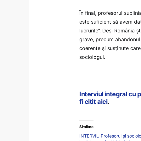
În final, profesorul subli
este suficient să avem da
lucrurile”. Deși România ș
grave, precum abandonul șc
coerente și susținute car
sociologul.
Interviul integral cu
fi citit aici
.
Similare
INTERVIU Profesorul și sociol