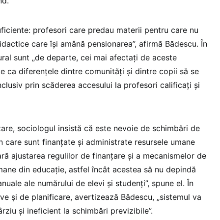
nd.
suficiente: profesori care predau materii pentru care nu
idactice care își amână pensionarea”, afirmă Bădescu. În
rural sunt „de departe, cei mai afectați de aceste
ste ca diferențele dintre comunități și dintre copii să se
clusiv prin scăderea accesului la profesori calificați și
are, sociologul insistă că este nevoie de schimbări de
în care sunt finanțate și administrate resursele umane
ră ajustarea regulilor de finanțare și a mecanismelor de
mane din educație, astfel încât acestea să nu depindă
 anuale ale numărului de elevi și studenți”, spune el. În
ve și de planificare, avertizează Bădescu, „sistemul va
ziu și ineficient la schimbări previzibile”.