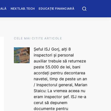
OALĂ
NEXTLAB.TECH
EDUCAȚIE FINANCIARĂ
CELE MAI CITITE ARTICOLE
Șeful ISJ Gorj, alți 8
inspectori și personal
auxiliar trebuie să returneze
peste 55.000 de lei, bani
acordați pentru decontarea
navetei, timp de peste un an
/ Inspectorul general, Marian
Staicu: La vremea aceea nu
eram inspector șef. ISJ ne-a
cerut să depunem
documente pentru