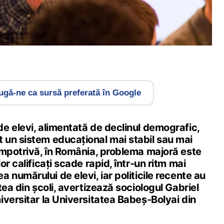
gă-ne ca sursă preferată în Google
e elevi, alimentată de declinul demografic,
un sistem educațional mai stabil sau mai
impotrivă, în România, problema majoră este
r calificați scade rapid, într-un ritm mai
 numărului de elevi, iar politicile recente au
tea din școli, avertizează sociologul Gabriel
versitar la Universitatea Babeș-Bolyai din