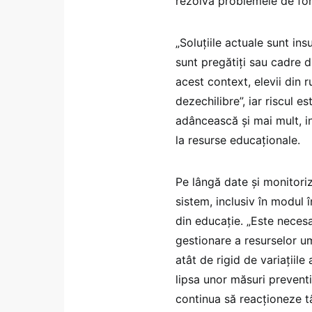
rezolvă problemele de fo
„Soluțiile actuale sunt in
sunt pregătiți sau cadre d
acest context, elevii din 
dezechilibre”, iar riscul e
adâncească și mai mult, in
la resurse educaționale.
Pe lângă date și monitoriz
sistem, inclusiv în modul 
din educație. „Este necesa
gestionare a resurselor u
atât de rigid de variațiile
lipsa unor măsuri preventi
continua să reacționeze târ