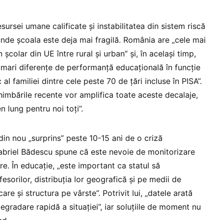
esursei umane calificate și instabilitatea din sistem riscă
nde școala este deja mai fragilă. România are „cele mai
colar din UE între rural și urban” și, în același timp,
i mari diferențe de performanță educațională în funcție
l familiei dintre cele peste 70 de țări incluse în PISA”.
chimbările recente vor amplifica toate aceste decalaje,
n lung pentru noi toți”.
 din nou „surprins” peste 10-15 ani de o criză
abriel Bădescu spune că este nevoie de monitorizare
re. În educație, „este important ca statul să
sorilor, distribuția lor geografică și pe medii de
care și structura pe vârste”. Potrivit lui, „datele arată
degradare rapidă a situației”, iar soluțiile de moment nu