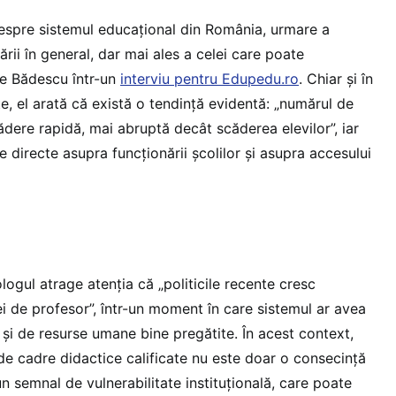
espre sistemul educațional din România, urmare a
ării în general, dar mai ales a celei care poate
ne Bădescu într-un
interviu pentru Edupedu.ro
. Chiar și în
e, el arată că există o tendință evidentă: „numărul de
cădere rapidă, mai abruptă decât scăderea elevilor”, iar
 directe asupra funcționării școlilor și asupra accesului
ologul atrage atenția că „politicile recente cresc
ei de profesor”, într-un moment în care sistemul ar avea
 și de resurse umane bine pregătite. În acest context,
e cadre didactice calificate nu este doar o consecință
un semnal de vulnerabilitate instituțională, care poate