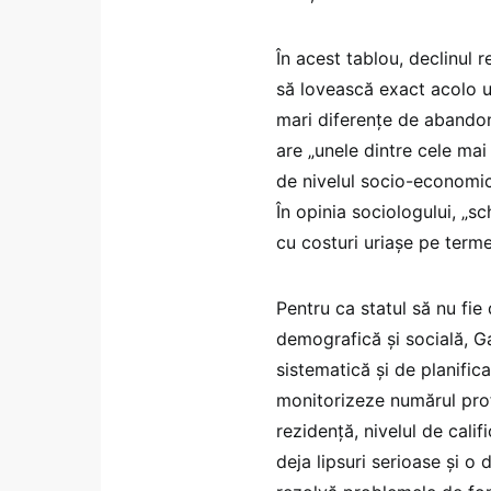
În acest tablou, declinul r
să lovească exact acolo u
mari diferențe de abandon ș
are „unele dintre cele ma
de nivelul socio-economic a
În opinia sociologului, „s
cu costuri uriașe pe terme
Pentru ca statul să nu fie
demografică și socială, G
sistematică și de planifica
monitorizeze numărul profe
rezidență, nivelul de califi
deja lipsuri serioase și o 