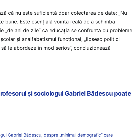
niază că nu este suficientă doar colectarea de date: „Nu
te bune. Este esențială voința reală de a schimba
tie „de ani de zile” că educația se confruntă cu probleme
olar și analfabetismul funcțional, „lipsesc politici
e să le abordeze în mod serios”, concluzionează
 profesorul și sociologul Gabriel Bădescu poate
ogul Gabriel Bădescu, despre „minimul demografic” care