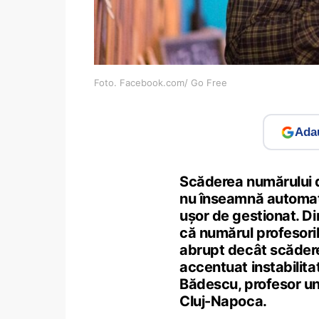
Foto. Facebook.com/ Go Free
Adau
Scăderea numărului d
nu înseamnă automat 
ușor de gestionat. D
că numărul profesorilo
abrupt decât scăderea
accentuat instabilita
Bădescu, profesor uni
Cluj-Napoca.