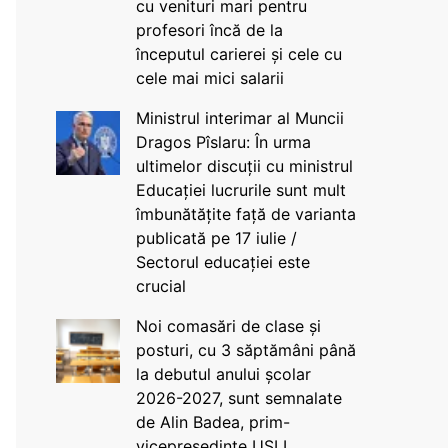
cu venituri mari pentru
profesori încă de la
începutul carierei și cele cu
cele mai mici salarii
Ministrul interimar al Muncii
Dragos Pîslaru: În urma
ultimelor discuții cu ministrul
Educației lucrurile sunt mult
îmbunătățite față de varianta
publicată pe 17 iulie /
Sectorul educației este
crucial
Noi comasări de clase și
posturi, cu 3 săptămâni până
la debutul anului școlar
2026-2027, sunt semnalate
de Alin Badea, prim-
vicepreședinte USLI