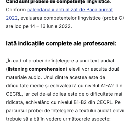
Când sunt probele de competențe
lingvistice
.
Conform
calendarului actualizat de Bacalaureat
2022
, evaluarea competențelor lingvistice (proba C)
are loc pe 14 – 16 iunie 2022.
Iată indicațiile complete ale profesoarei:
„În cadrul probei de înțelegere a unui text audiat
(
listening comprehension
) elevii vor asculta două
materiale audio. Unul dintre acestea este de
dificultate medie și echivalează cu nivelul A1-A2 din
CECRL, iar cel de-al doilea este de o dificultate mai
ridicată, echivalând cu nivelul B1-B2 din CECRL. Pe
parcursul probei de înțelegere a textului audiat elevii
trebuie să aibă în vedere următoarele aspecte: