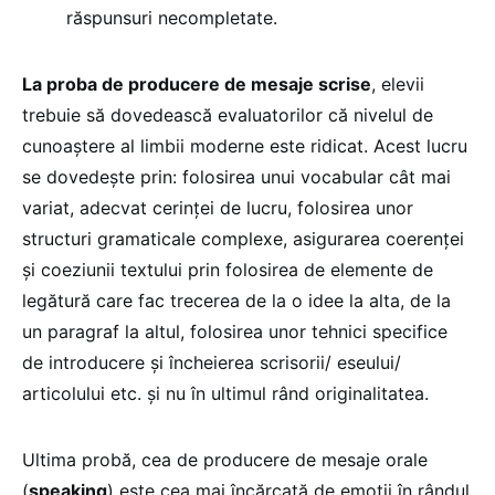
răspunsuri necompletate.
La proba de producere de mesaje scrise
, elevii
trebuie să dovedească evaluatorilor că nivelul de
cunoaștere al limbii moderne este ridicat. Acest lucru
se dovedește prin: folosirea unui vocabular cât mai
variat, adecvat cerinței de lucru, folosirea unor
structuri gramaticale complexe, asigurarea coerenței
și coeziunii textului prin folosirea de elemente de
legătură care fac trecerea de la o idee la alta, de la
un paragraf la altul, folosirea unor tehnici specifice
de introducere și încheierea scrisorii/ eseului/
articolului etc. și nu în ultimul rând originalitatea.
Ultima probă, cea de producere de mesaje orale
(
speaking
) este cea mai încărcată de emoții în rândul