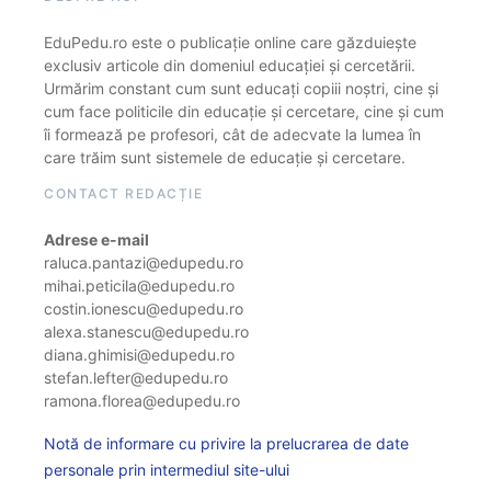
EduPedu.ro este o publicație online care găzduiește
exclusiv articole din domeniul educației și cercetării.
Urmărim constant cum sunt educați copiii noștri, cine și
cum face politicile din educație și cercetare, cine și cum
îi formează pe profesori, cât de adecvate la lumea în
care trăim sunt sistemele de educație și cercetare.
CONTACT REDACȚIE
Adrese e-mail
raluca.pantazi@edupedu.ro
mihai.peticila@edupedu.ro
costin.ionescu@edupedu.ro
alexa.stanescu@edupedu.ro
diana.ghimisi@edupedu.ro
stefan.lefter@edupedu.ro
ramona.florea@edupedu.ro
Notă de informare cu privire la prelucrarea de date
personale prin intermediul site-ului