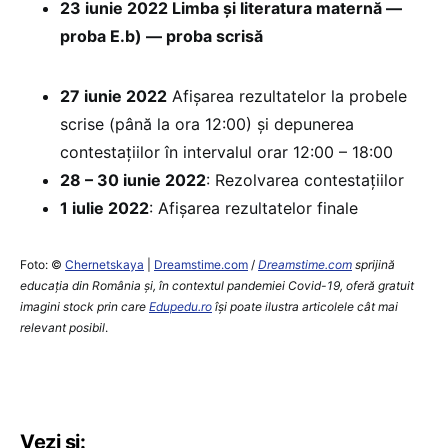
23 iunie 2022 Limba și literatura maternă —
proba E.b) — proba scrisă
27 iunie 2022
Afișarea rezultatelor la probele
scrise (până la ora 12:00) și depunerea
contestațiilor în intervalul orar 12:00 – 18:00
28 – 30 iunie 2022
: Rezolvarea contestațiilor
1 iulie 2022
: Afișarea rezultatelor finale
Foto: ©
Chernetskaya
|
Dreamstime.com
/
Dreamstime.com
sprijină
educaţia din România şi, în contextul pandemiei Covid-19, oferă gratuit
imagini stock prin care
Edupedu.ro
îşi poate ilustra articolele cât mai
relevant posibil
.
Vezi și: