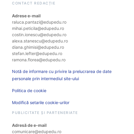
CONTACT REDACȚIE
Adrese e-mail
raluca.pantazi@edupedu.ro
mihai.peticila@edupedu.ro
costin.ionescu@edupedu.ro
alexa.stanescu@edupedu.ro
diana.ghimisi@edupedu.ro
stefan.lefter@edupedu.ro
ramona.florea@edupedu.ro
Notă de informare cu privire la prelucrarea de date
personale prin intermediul site-ului
Politica de cookie
Modifică setarile cookie-urilor
PUBLICITATE ȘI PARTENERIATE
Adresă de e-mail
comunicare@edupedu.ro