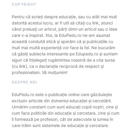
COPYRIGHT
Pentru că scrieți despre educație, sau cu atât mai mult
datorită acestui lucru, ar fi util să citați cu link, atunci
când preluați un articol, părți dintr-un articol sau o idee
care v-a inspirat. Noi, la EduPedu.ro ne-am asumat
această conduită etică și sperăm că și publicațiile cu
mult mai multă experiență vor face la fel. Ne bucurăm
că găsiți subiecte interesante pe Edupedu.ro și suntem
siguri că înțelegeți rugămintea noastră de a cita sursa
(cu link), ca o declarație reciprocă de respect și
profesionalism. Vă mulțumim!
DESPRE NOI
EduPedu.ro este o publicație online care găzduiește
exclusiv articole din domeniul educației și cercetării.
Urmărim constant cum sunt educați copiii noștri, cine și
cum face politicile din educație și cercetare, cine și cum
îi formează pe profesori, cât de adecvate la lumea în
care trăim sunt sistemele de educație și cercetare.