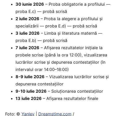
30 iunie 2026
– Proba obligatorie a profilului —
proba E.c) — probă scrisă
2 iulie 2026
– Proba la alegere a profilului și
specializării — proba E.d) — probă scrisă
3 iulie 2026
– Limba și literatura maternă —
proba E.b) — probă scrisă
7 iulie 2026
– Afișarea rezultatelor inițiale la
probele scrise (până la ora 12:00), vizualizarea
lucrărilor scrise și depunerea contestațiilor (în
intervalul orar 14:00–18:00)
8-9 iulie 2026
– Vizualizarea lucrărilor scrise și
depunerea contestațiilor
9-10 iulie 2026
– Soluționarea contestațiilor
13 iulie 2026
– Afișarea rezultatelor finale
Foto: ©
Yanlev
|
Dreamstime.com
/