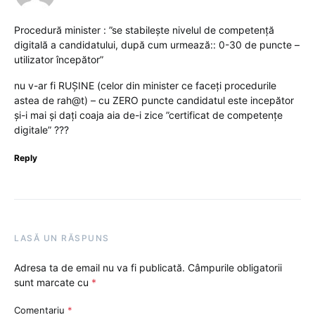
Procedură minister : ”se stabileşte nivelul de competență
digitală a candidatului, după cum urmează:: 0-30 de puncte –
utilizator începător”
nu v-ar fi RUȘINE (celor din minister ce faceți procedurile
astea de rah@t) – cu ZERO puncte candidatul este incepător
și-i mai și dați coaja aia de-i zice ”certificat de competențe
digitale” ???
Reply
LASĂ UN RĂSPUNS
Adresa ta de email nu va fi publicată.
Câmpurile obligatorii
sunt marcate cu
*
Comentariu
*