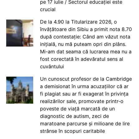
pe 17 iulie / Sectorul educației este
crucial
De la 4.90 la Titularizare 2026, o
învățătoare din Sibiu a primit nota 8.70
după contestație: Când am văzut nota
inițială, nu mă puteam opri din plâns.
Mi-am dat seama că lucrarea mea nu a
fost corectată în adevăratul sens al
cuvântului
Un cunoscut profesor de la Cambridge
a demisionat în urma acuzațiilor că ar
fi plagiat sau ar fi exagerat în privința
realizărilor sale, promovate printr-o
poveste de viață marcată de un
diagnostic de autism, zeci de
maratoane parcurse și milioane de lire
strânse în scopuri caritabile