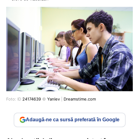
Foto: ID
24174639
©
Yanlev
|
Dreamstime.com
Adaugă-ne ca sursă preferată în Google