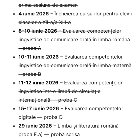
prima sesiune de examen
4 iunie 2026
– Încheierea cursurilor pentru elevii
claselor a XII-a/a XIII-a
8-10 iunie 2026
– Evaluarea competențelor
lingvistice de comunicare orală în limba română
– proba A
10-11 iunie 2026
– Evaluarea competențelor
lingvistice de comunicare orală în limba maternă
– proba B
11-12 iunie 2026
– Evaluarea competențelor
lingvistice într-o limbă de circulație
internațională — proba C
15-17 iunie 2026
– Evaluarea competențelor
digitale — proba D
29 iunie 2026
– Limba și literatura română —
proba E.a) — probă scrisă