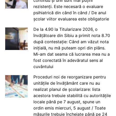
continuu și unii sunt mai puțini
rezistenți. Este necesară o evaluare
psihiatrică din când în când / De anul
școlar viitor evaluarea este obligatorie
De la 4.90 la Titularizare 2026, o
învățătoare din Sibiu a primit nota 8.70
după contestație: Când am văzut nota
inițială, nu mă puteam opri din plâns.
Mi-am dat seama că lucrarea mea nu a
fost corectată în adevăratul sens al
cuvântului
Proceduri noi de reorganizare pentru
unitățile de învățământ care nu au
realizat planul de școlarizare: lista
acestora trebuie stabilită cu autoritățile
locale până pe 7 august, spune un
ordin emis miercuri, 5 august / Toate
măsurile trebuie încheiate până pe 24