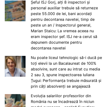
Șeful ISJ Gorj, alți 8 inspectori și
personal auxiliar trebuie să returneze
peste 55.000 de lei, bani acordați
pentru decontarea navetei, timp de
peste un an / Inspectorul general,
Marian Staicu: La vremea aceea nu
eram inspector șef. ISJ ne-a cerut să
depunem documente pentru
decontarea navetei
Nu poate liceul tehnologic să-i ducă pe
toți elevii la un Bacalaureat de 100%
absolvire, sunt care au intrat cu media
2 sau 3, spune inspectoarea Iuliana
Țugui: Performanța trebuie măsurată și
prin câți absolvenți se angajează
Evoluția salariilor profesorilor din
România nu se încadrează în niciun