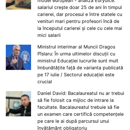
model european - analiză Eurydice:
salariul crește doar 25 de ani în timpul
carierei, dar procesul e între statele cu
venituri mari pentru profesori încă de
la începutul carierei și cele cu cele mai
mici salarii
Ministrul interimar al Muncii Dragos
Pîslaru: În urma ultimelor discuții cu
ministrul Educației lucrurile sunt mult
îmbunătățite față de varianta publicată
pe 17 iulie / Sectorul educației este
crucial
Daniel David: Bacalaureatul nu ar trebui
să fie folosit ca mijloc de intrare la
facultate. Bacalaureatul trebuie să fie
un examen care certifică competențele
pe care le ai după parcursul unui
învățământ obligatoriu