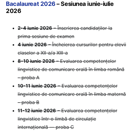
Bacalaureat 2026
– Sesiunea iunie-iulie
2026
2-4 iunie 2026
– Înscrierea candidaților la
prima sesiune de examen
4 iunie 2026
– Încheierea cursurilor pentru elevii
claselor a XII-a/a XIII-a
8-10 iunie 2026
– Evaluarea competențelor
lingvistice de comunicare orală în limba română
– proba A
10-11 iunie 2026
– Evaluarea competențelor
lingvistice de comunicare orală în limba maternă
– proba B
11-12 iunie 2026
– Evaluarea competențelor
lingvistice într-o limbă de circulație
internațională — proba C