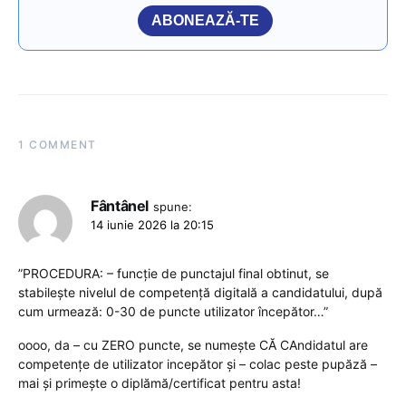
ABONEAZĂ-TE
1 COMMENT
Fântânel
spune:
14 iunie 2026 la 20:15
”PROCEDURA: – funcție de punctajul final obtinut, se
stabileşte nivelul de competență digitală a candidatului, după
cum urmează: 0-30 de puncte utilizator începător…”
oooo, da – cu ZERO puncte, se numește CĂ CAndidatul are
competențe de utilizator incepător și – colac peste pupăză –
mai și primește o diplămă/certificat pentru asta!