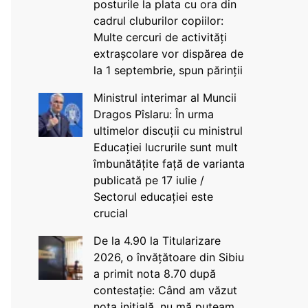
posturile la plata cu ora din
cadrul cluburilor copiilor:
Multe cercuri de activități
extrașcolare vor dispărea de
la 1 septembrie, spun părinții
Ministrul interimar al Muncii
Dragos Pîslaru: În urma
ultimelor discuții cu ministrul
Educației lucrurile sunt mult
îmbunătățite față de varianta
publicată pe 17 iulie /
Sectorul educației este
crucial
De la 4.90 la Titularizare
2026, o învățătoare din Sibiu
a primit nota 8.70 după
contestație: Când am văzut
nota inițială, nu mă puteam