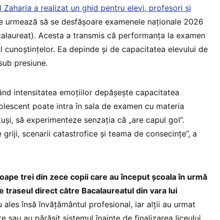
Zaharia a realizat un ghid pentru elevi, profesori și
care urmează să se desfășoare examenele naționale 2026
calaureat). Acesta a transmis că performanța la examen
l cunoștințelor. Ea depinde și de capacitatea elevului de
 sub presiune.
nd intensitatea emoțiilor depășește capacitatea
olescent poate intra în sala de examen cu materia
otuși, să experimenteze senzația că „are capul gol”.
 griji, scenarii catastrofice și teama de consecințe”, a
oape trei din zece copii care au început școala în urmă
e traseul direct către Bacalaureatul din vara lui
 ales însă învățământul profesional, iar alții au urmat
e sau au părăsit sistemul înainte de finalizarea liceului.