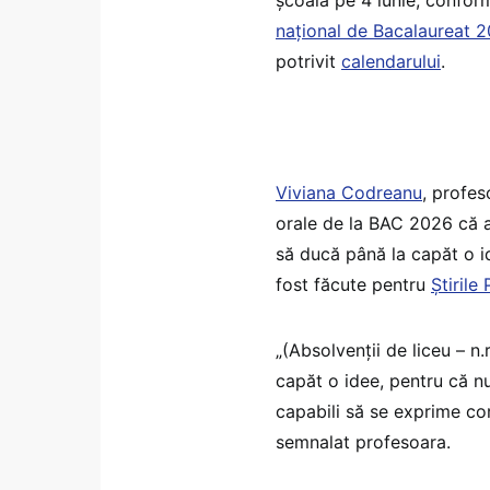
școala pe 4 iunie, confo
național de Bacalaureat 
potrivit
calendarului
.
Viviana Codreanu
, profes
orale de la BAC 2026 că ab
să ducă până la capăt o id
fost făcute pentru
Știrile
„(Absolvenții de liceu – n
capăt o idee, pentru că nu
capabili să se exprime cor
semnalat profesoara.