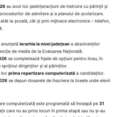
026
au avut loc ședinţe/acțiuni de instruire cu părinţii şi
procedurilor de admitere şi a planului de școlarizare.
tât la școală, cât și prin mijloace electronice – telefon,
ă.
i anunţată
ierarhia la nivel judeţean
a absolvenţilor
 funcție de media de la Evaluarea Națională.
2026
se completează fișele de opțiuni pentru liceu, în
prijinul diriginților și al părinților.
 loc
prima repartizare computerizată
a candidaților.
2026
se depun dosarele de înscriere la liceele unde elevii
are computerizată este programată să înceapă pe
31
ții care nu au prins locuri în prima etapă sau nu și-au