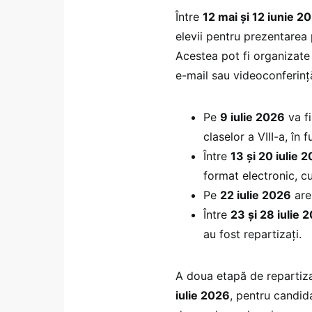
Între
12 mai și 12 iunie 2
elevii pentru prezentarea 
Acestea pot fi organizate a
e-mail sau videoconferinț
Pe
9 iulie 2026
va f
claselor a VIII-a, în
Între
13 și 20 iulie 
format electronic, cu s
Pe
22 iulie 2026
are
Între
23 și 28 iulie 
au fost repartizați.
A doua etapă de repartiz
iulie 2026
, pentru candida