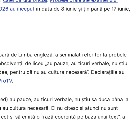
rm
calendarului oficial
.
Probele orale ale examenului
2026 au început
în data de 8 iunie și țin până pe 17 iunie,
oară de Limba engleză, a semnalat referitor la probele
solvenții de liceu „au pauze, au ticuri verbale, nu știu
ee, pentru că nu au cultura necesară”. Declarațiile au
 ProTV
.
.red) au pauze, au ticuri verbale, nu știu să ducă până la
 au cultura necesară. Ei nu citesc și atunci nu sunt
ect și să emită o frază coerentă pe baza unui text”, a