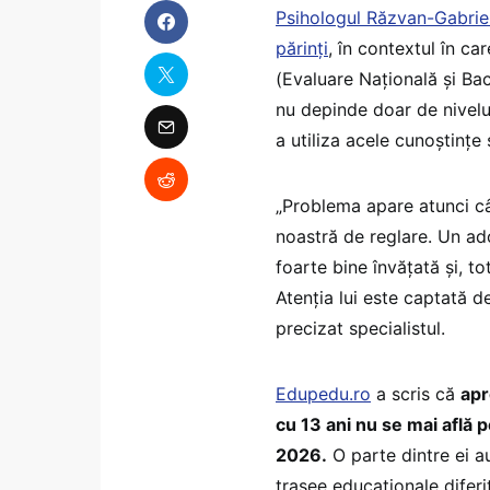
Psihologul Răzvan-Gabriel 
părinți
, în contextul în 
(Evaluare Națională și Ba
nu depinde doar de nivelu
a utiliza acele cunoștințe
„Problema apare atunci câ
noastră de reglare. Un ad
foarte bine învățată și, t
Atenția lui este captată de
precizat specialistul.
Edupedu.ro
a scris că
apr
cu 13 ani nu se mai află p
2026.
O parte dintre ei au
trasee educaționale diferit