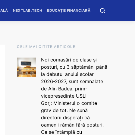
OALĂ
NEXTLAB.TECH
EDUCAȚIE FINANCIARĂ
CELE MAI CITITE ARTICOLE
Noi comasări de clase și
posturi, cu 3 săptămâni până
la debutul anului școlar
2026-2027, sunt semnalate
de Alin Badea, prim-
vicepreședinte USLI
Gorj: Ministerul o comite
grav de tot. Ne sună
directorii disperați că
oamenii rămân fără posturi.
Ce se întâmplă cu