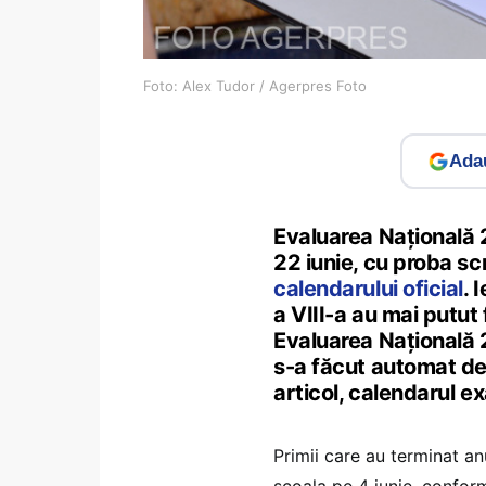
Foto: Alex Tudor / Agerpres Foto
Adau
Evaluarea Națională 20
22 iunie, cu proba scr
calendarului oficial
. 
a VIII-a au mai putut 
Evaluarea Națională 
s-a făcut automat de c
articol, calendarul 
Primii care au terminat anu