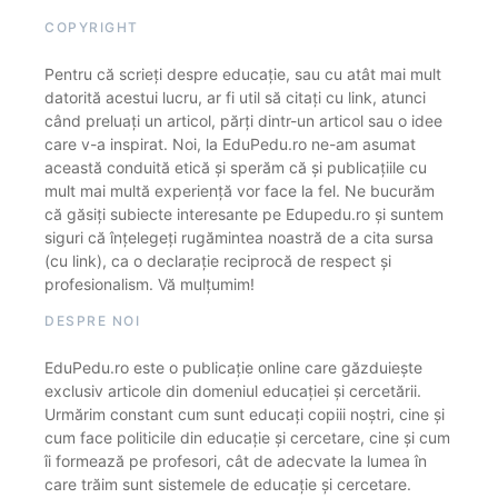
COPYRIGHT
Pentru că scrieți despre educație, sau cu atât mai mult
datorită acestui lucru, ar fi util să citați cu link, atunci
când preluați un articol, părți dintr-un articol sau o idee
care v-a inspirat. Noi, la EduPedu.ro ne-am asumat
această conduită etică și sperăm că și publicațiile cu
mult mai multă experiență vor face la fel. Ne bucurăm
că găsiți subiecte interesante pe Edupedu.ro și suntem
siguri că înțelegeți rugămintea noastră de a cita sursa
(cu link), ca o declarație reciprocă de respect și
profesionalism. Vă mulțumim!
DESPRE NOI
EduPedu.ro este o publicație online care găzduiește
exclusiv articole din domeniul educației și cercetării.
Urmărim constant cum sunt educați copiii noștri, cine și
cum face politicile din educație și cercetare, cine și cum
îi formează pe profesori, cât de adecvate la lumea în
care trăim sunt sistemele de educație și cercetare.