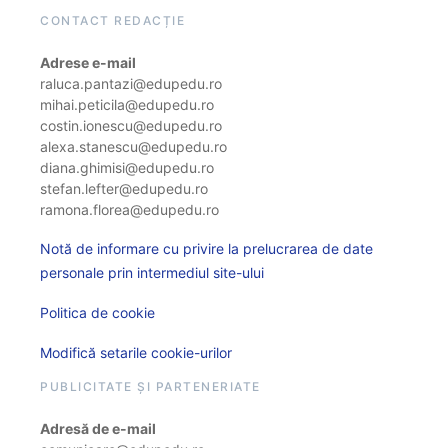
CONTACT REDACȚIE
Adrese e-mail
raluca.pantazi@edupedu.ro
mihai.peticila@edupedu.ro
costin.ionescu@edupedu.ro
alexa.stanescu@edupedu.ro
diana.ghimisi@edupedu.ro
stefan.lefter@edupedu.ro
ramona.florea@edupedu.ro
Notă de informare cu privire la prelucrarea de date
personale prin intermediul site-ului
Politica de cookie
Modifică setarile cookie-urilor
PUBLICITATE ȘI PARTENERIATE
Adresă de e-mail