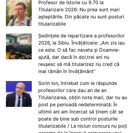
Profesor de Istorie cu 9.70 la
Titularizare 2026: Nu prea sunt mari
așteptările. Din păcate nu sunt posturi
titularizabile
Ședințele de repartizare a profesorilor
2026, la Sibiu. Învățătoare: „Am zis iau
ce este. O să fac naveta și Doamne-
ajută, dar dacă în doi,trei ani nu
reușesc să mă titularizez nu cred că
mai rămân în învățământ”
Sorin Ion, întrebat cum le răspunde
profesorilor care dau an de an
Titularizarea, obțin note mari, dar nu au
post pe perioadă nedeterminată: În
ultimii ani am încercat să ținem cât se
poate de bine sub control posturile
titularizabile / La niciun concurs nu poți
garanta de la început asigurarea unui