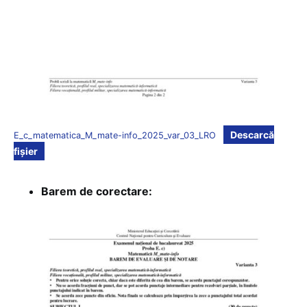
Descarcă
E_c_matematica_M_mate-info_2025_var_03_LRO
fișier
Barem de corectare: