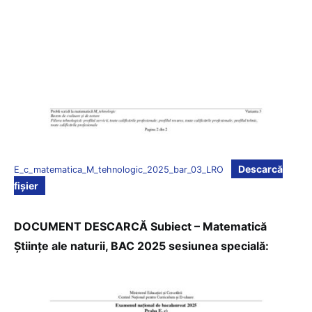
Descarcă
E_c_matematica_M_tehnologic_2025_bar_03_LRO
fișier
DOCUMENT DESCARCĂ Subiect – Matematică
Științe ale naturii, BAC 2025 sesiunea specială: