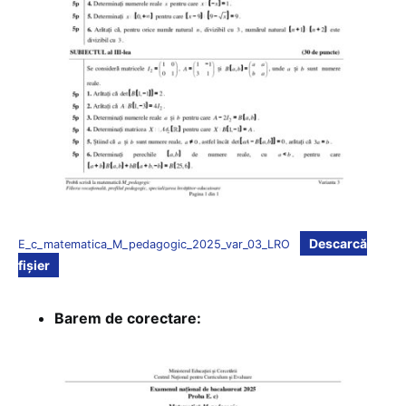
Descarcă
E_c_matematica_M_pedagogic_2025_var_03_LRO
fișier
Barem de corectare: