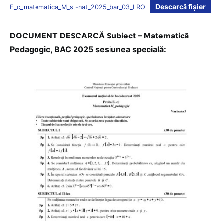
Descarcă fișier
E_c_matematica_M_st-nat_2025_bar_03_LRO
DOCUMENT DESCARCĂ Subiect – Matematică
Pedagogic, BAC 2025 sesiunea specială: