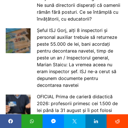
Ne sună directorii disperați că oamenii
rămân fără posturi. Ce se întâmplă cu
învățătorii, cu educatorii?
Șeful ISJ Gorj, alți 8 inspectori și
personal auxiliar trebuie să returneze
peste 55.000 de lei, bani acordați
pentru decontarea navetei, timp de
peste un an / Inspectorul general,
Marian Staicu: La vremea aceea nu
eram inspector șef. ISJ ne-a cerut să
depunem documente pentru
decontarea navetei
OFICIAL Prima de carieră didactică
2026: profesorii primesc cei 1.500 de
lei până la 31 august și îi pot folosi
până în august 2027 dacă rămân în
învățământ