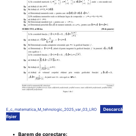
Descarcă
E_c_matematica_M_tehnologic_2025_var_03_LRO
fișier
Barem de corectare: