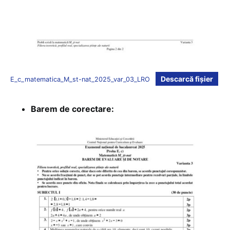
Descarcă fișier
E_c_matematica_M_st-nat_2025_var_03_LRO
Barem de corectare: