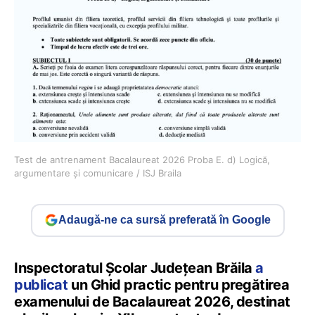
Test de antrenament Bacalaureat 2026 Proba E. d) Logică,
argumentare și comunicare / ISJ Braila
Adaugă-ne ca sursă preferată în Google
Inspectoratul Şcolar Judeţean Brăila
a
publicat
un Ghid practic pentru pregătirea
examenului de Bacalaureat 2026, destinat