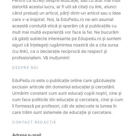
Pentru că scrieți despre educație, sau cu atât mai mult
datorită acestui lucru, ar fi util să citați cu link, atunci
când preluați un articol, părți dintr-un articol sau o idee
care v-a inspirat. Noi, la EduPedu.ro ne-am asumat
această conduită etică și sperăm că și publicațiile cu
mult mai multă experiență vor face la fel. Ne bucurăm
că găsiți subiecte interesante pe Edupedu.ro și suntem
siguri că înțelegeți rugămintea noastră de a cita sursa
(cu link), ca o declarație reciprocă de respect și
profesionalism. Vă mulțumim!
DESPRE NOI
EduPedu.ro este o publicație online care găzduiește
exclusiv articole din domeniul educației și cercetării.
Urmărim constant cum sunt educați copiii noștri, cine și
cum face politicile din educație și cercetare, cine și cum
îi formează pe profesori, cât de adecvate la lumea în
care trăim sunt sistemele de educație și cercetare.
CONTACT REDACȚIE
Adrese e-mail