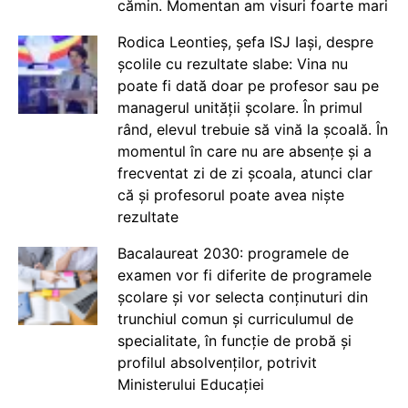
cămin. Momentan am visuri foarte mari
Rodica Leontieș, șefa ISJ Iași, despre
școlile cu rezultate slabe: Vina nu
poate fi dată doar pe profesor sau pe
managerul unității școlare. În primul
rând, elevul trebuie să vină la școală. În
momentul în care nu are absențe și a
frecventat zi de zi școala, atunci clar
că și profesorul poate avea niște
rezultate
Bacalaureat 2030: programele de
examen vor fi diferite de programele
școlare și vor selecta conținuturi din
trunchiul comun și curriculumul de
specialitate, în funcție de probă și
profilul absolvenților, potrivit
Ministerului Educației