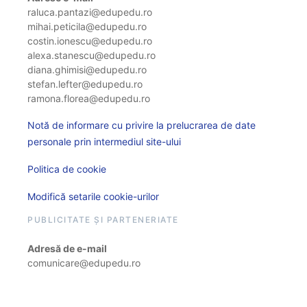
raluca.pantazi@edupedu.ro
mihai.peticila@edupedu.ro
costin.ionescu@edupedu.ro
alexa.stanescu@edupedu.ro
diana.ghimisi@edupedu.ro
stefan.lefter@edupedu.ro
ramona.florea@edupedu.ro
Notă de informare cu privire la prelucrarea de date
personale prin intermediul site-ului
Politica de cookie
Modifică setarile cookie-urilor
PUBLICITATE ȘI PARTENERIATE
Adresă de e-mail
comunicare@edupedu.ro