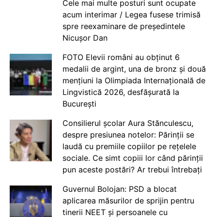
Cele mai multe posturi sunt ocupate
acum interimar / Legea fusese trimisă
spre reexaminare de președintele
Nicușor Dan
FOTO Elevii români au obținut 6
medalii de argint, una de bronz și două
mențiuni la Olimpiada Internațională de
Lingvistică 2026, desfășurată la
București
Consilierul școlar Aura Stănculescu,
despre presiunea notelor: Părinții se
laudă cu premiile copiilor pe rețelele
sociale. Ce simt copiii lor când părinții
pun aceste postări? Ar trebui întrebați
Guvernul Bolojan: PSD a blocat
aplicarea măsurilor de sprijin pentru
tinerii NEET și persoanele cu