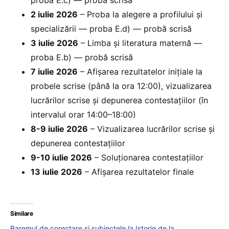
proba E.c) — probă scrisă
2 iulie 2026
– Proba la alegere a profilului și
specializării — proba E.d) — probă scrisă
3 iulie 2026
– Limba și literatura maternă —
proba E.b) — probă scrisă
7 iulie 2026
– Afișarea rezultatelor inițiale la
probele scrise (până la ora 12:00), vizualizarea
lucrărilor scrise și depunerea contestațiilor (în
intervalul orar 14:00–18:00)
8-9 iulie 2026
– Vizualizarea lucrărilor scrise și
depunerea contestațiilor
9-10 iulie 2026
– Soluționarea contestațiilor
13 iulie 2026
– Afișarea rezultatelor finale
Similare
Baremul de corectare și subiectele la Istorie de la