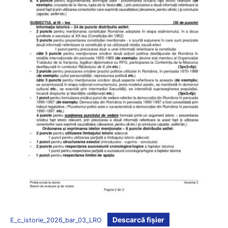
Descarcă fișier
E_c_istorie_2026_bar_03_LRO