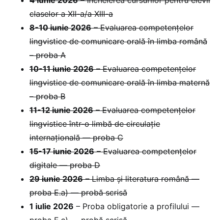
4 iunie 2026
– Încheierea cursurilor pentru elevii
claselor a XII-a/a XIII-a
8-10 iunie 2026
– Evaluarea competențelor
lingvistice de comunicare orală în limba română
– proba A
10-11 iunie 2026
– Evaluarea competențelor
lingvistice de comunicare orală în limba maternă
– proba B
11-12 iunie 2026
– Evaluarea competențelor
lingvistice într-o limbă de circulație
internațională — proba C
15-17 iunie 2026
– Evaluarea competențelor
digitale — proba D
29 iunie 2026
– Limba și literatura română —
proba E.a) — probă scrisă
1 iulie 2026
– Proba obligatorie a profilului —