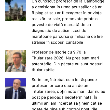
Un cunoscut profesor de la Cambridge
a demisionat în urma acuzațiilor că ar
fi plagiat sau ar fi exagerat în privința
realizărilor sale, promovate printr-o
poveste de viață marcată de un
diagnostic de autism, zeci de
maratoane parcurse și milioane de lire
strânse în scopuri caritabile
Profesor de Istorie cu 9.70 la
Titularizare 2026: Nu prea sunt mari
așteptările. Din păcate nu sunt posturi
titularizabile
Sorin Ion, întrebat cum le răspunde
profesorilor care dau an de an
Titularizarea, obțin note mari, dar nu au
post pe perioadă nedeterminată: În
ultimii ani am încercat să ținem cât se
poate de bine sub control posturile