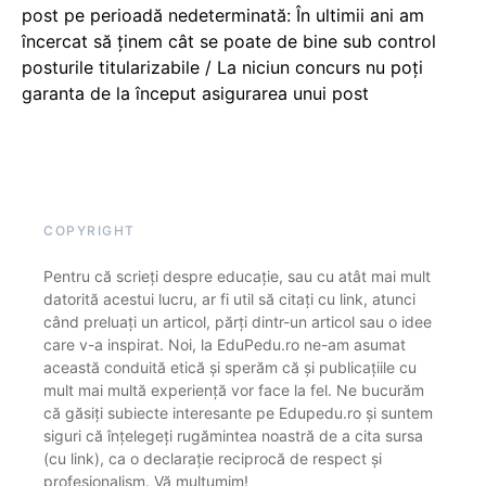
post pe perioadă nedeterminată: În ultimii ani am
încercat să ținem cât se poate de bine sub control
posturile titularizabile / La niciun concurs nu poți
garanta de la început asigurarea unui post
COPYRIGHT
Pentru că scrieți despre educație, sau cu atât mai mult
datorită acestui lucru, ar fi util să citați cu link, atunci
când preluați un articol, părți dintr-un articol sau o idee
care v-a inspirat. Noi, la EduPedu.ro ne-am asumat
această conduită etică și sperăm că și publicațiile cu
mult mai multă experiență vor face la fel. Ne bucurăm
că găsiți subiecte interesante pe Edupedu.ro și suntem
siguri că înțelegeți rugămintea noastră de a cita sursa
(cu link), ca o declarație reciprocă de respect și
profesionalism. Vă mulțumim!