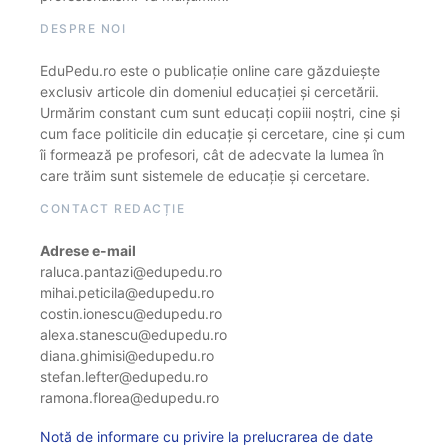
DESPRE NOI
EduPedu.ro este o publicație online care găzduiește
exclusiv articole din domeniul educației și cercetării.
Urmărim constant cum sunt educați copiii noștri, cine și
cum face politicile din educație și cercetare, cine și cum
îi formează pe profesori, cât de adecvate la lumea în
care trăim sunt sistemele de educație și cercetare.
CONTACT REDACȚIE
Adrese e-mail
raluca.pantazi@edupedu.ro
mihai.peticila@edupedu.ro
costin.ionescu@edupedu.ro
alexa.stanescu@edupedu.ro
diana.ghimisi@edupedu.ro
stefan.lefter@edupedu.ro
ramona.florea@edupedu.ro
Notă de informare cu privire la prelucrarea de date