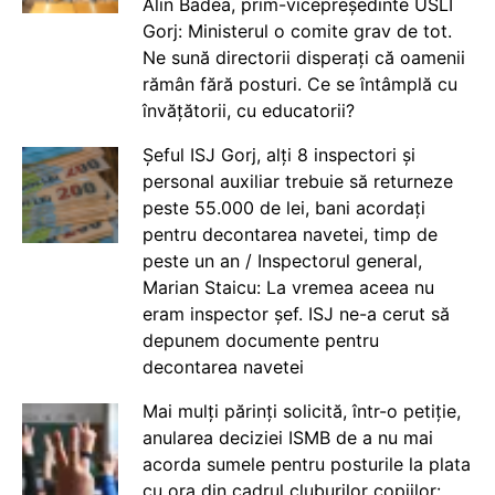
Alin Badea, prim-vicepreședinte USLI
Gorj: Ministerul o comite grav de tot.
Ne sună directorii disperați că oamenii
rămân fără posturi. Ce se întâmplă cu
învățătorii, cu educatorii?
Șeful ISJ Gorj, alți 8 inspectori și
personal auxiliar trebuie să returneze
peste 55.000 de lei, bani acordați
pentru decontarea navetei, timp de
peste un an / Inspectorul general,
Marian Staicu: La vremea aceea nu
eram inspector șef. ISJ ne-a cerut să
depunem documente pentru
decontarea navetei
Mai mulți părinți solicită, într-o petiție,
anularea deciziei ISMB de a nu mai
acorda sumele pentru posturile la plata
cu ora din cadrul cluburilor copiilor: