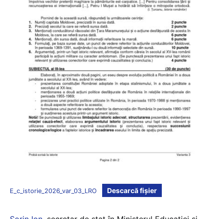
Descarcă fișier
E_c_istorie_2026_var_03_LRO