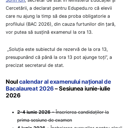
Sorin Ion
, secretar de stat în Ministerul Educației și
Cercetării, a declarat pentru Edupedu.ro că elevii
care nu ajung la timp să dea proba obligatorie a
profilului (BAC 2026), din cauza furtunilor din țară,
vor putea să susțină examenul la ora 13.
„Soluția este subiectul de rezervă de la ora 13,
presupunând că până la ora 13 pot ajunge toți”, a
precizat secretarul de stat.
Noul
calendar al examenului național de
Bacalaureat 2026
– Sesiunea iunie-iulie
2026
2-4 iunie 2026
– Înscrierea candidaților la
prima sesiune de examen