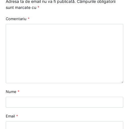
Adresa ta de email nu va fi publicată.
Câmpurile obligatorii
sunt marcate cu
*
Comentariu
*
Nume
*
Email
*