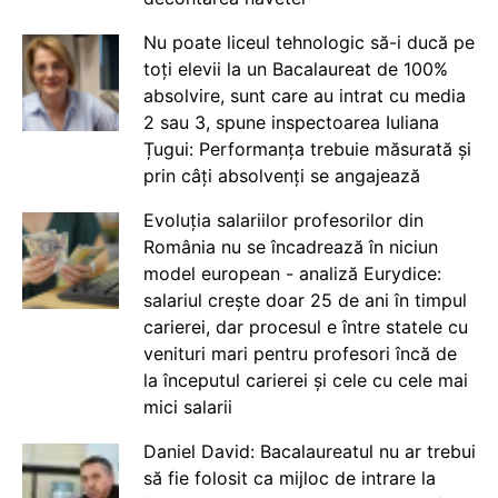
Nu poate liceul tehnologic să-i ducă pe
toți elevii la un Bacalaureat de 100%
absolvire, sunt care au intrat cu media
2 sau 3, spune inspectoarea Iuliana
Țugui: Performanța trebuie măsurată și
prin câți absolvenți se angajează
Evoluția salariilor profesorilor din
România nu se încadrează în niciun
model european - analiză Eurydice:
salariul crește doar 25 de ani în timpul
carierei, dar procesul e între statele cu
venituri mari pentru profesori încă de
la începutul carierei și cele cu cele mai
mici salarii
Daniel David: Bacalaureatul nu ar trebui
să fie folosit ca mijloc de intrare la