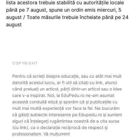
lista acestora trebuie stabilită cu autoritățile locale
până pe 7 august, spune un ordin emis miercuri, 5
august / Toate măsurile trebuie încheiate până pe 24
august
COPYRIGHT
Pentru că scrieți despre educație, sau cu atât mai mult
datorită acestui lucru, ar fi util să citați cu link, atunci
când preluați un articol, părți dintr-un articol sau o idee
care v-a inspirat. Noi, la EduPedu.ro ne-am asumat
această conduită etică și sperăm că și publicațiile cu
mult mai multă experiență vor face la fel. Ne bucurăm
că găsiți subiecte interesante pe Edupedu.ro și suntem
siguri că înțelegeți rugămintea noastră de a cita sursa
(cu link), ca o declarație reciprocă de respect și
profesionalism. Vă mulțumim!