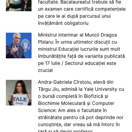
facultate. Bacalaureatul trebuie să fie
un examen care certifică competențele
pe care le ai după parcursul unui
învățământ obligatoriu
Ministrul interimar al Muncii Dragos
Pîslaru: În urma ultimelor discuții cu
ministrul Educației lucrurile sunt mult
îmbunătățite față de varianta publicată
pe 17 iulie / Sectorul educației este
crucial
Andra-Gabriela Cîrstoiu, elevă din
Târgu Jiu, admisă la Yale University cu
o bursă completă în Biofizică și
Biochimie Moleculară și Computer
Science: Am ales o facultate în
străinătate pentru că pot deprinde noi
cunoștințe, dar vreau să mă întorc în
țară și să devin profesor