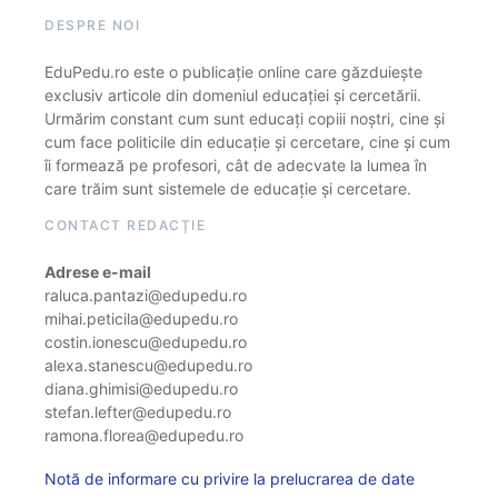
DESPRE NOI
EduPedu.ro este o publicație online care găzduiește
exclusiv articole din domeniul educației și cercetării.
Urmărim constant cum sunt educați copiii noștri, cine și
cum face politicile din educație și cercetare, cine și cum
îi formează pe profesori, cât de adecvate la lumea în
care trăim sunt sistemele de educație și cercetare.
CONTACT REDACȚIE
Adrese e-mail
raluca.pantazi@edupedu.ro
mihai.peticila@edupedu.ro
costin.ionescu@edupedu.ro
alexa.stanescu@edupedu.ro
diana.ghimisi@edupedu.ro
stefan.lefter@edupedu.ro
ramona.florea@edupedu.ro
Notă de informare cu privire la prelucrarea de date