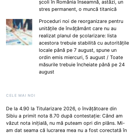
școli în România înseamnă, astăzi, un
stres permanent, o muncă titanică
Proceduri noi de reorganizare pentru
unitățile de învățământ care nu au
realizat planul de școlarizare: lista
acestora trebuie stabilită cu autoritățile
locale până pe 7 august, spune un
ordin emis miercuri, 5 august / Toate
măsurile trebuie încheiate până pe 24
august
CELE MAI NOI
De la 4.90 la Titularizare 2026, o învățătoare din
Sibiu a primit nota 8.70 după contestație: Când am
văzut nota inițială, nu mă puteam opri din plâns. Mi-
am dat seama că lucrarea mea nu a fost corectată în