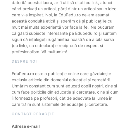
datorită acestui lucru, ar fi util să citați cu link, atunci
când preluați un articol, părți dintr-un articol sau o idee
care v-a inspirat. Noi, la EduPedu.ro ne-am asumat
această conduită etică și sperăm că și publicațiile cu
mult mai multă experiență vor face la fel. Ne bucurăm
că găsiți subiecte interesante pe Edupedu.ro și suntem
siguri că înțelegeți rugămintea noastră de a cita sursa
(cu link), ca o declarație reciprocă de respect și
profesionalism. Vă mulțumim!
DESPRE NOI
EduPedu.ro este o publicație online care găzduiește
exclusiv articole din domeniul educației și cercetării.
Urmărim constant cum sunt educați copiii noștri, cine și
cum face politicile din educație și cercetare, cine și cum
îi formează pe profesori, cât de adecvate la lumea în
care trăim sunt sistemele de educație și cercetare.
CONTACT REDACȚIE
Adrese e-mail