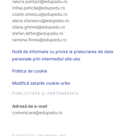
raluca.pantazi@edupedu.ro
mihai.peticila@edupedu.ro
costin.ionescu@edupedu.ro
alexa.stanescu@edupedu.ro
diana.ghimisi@edupedu.ro
stefan.lefter@edupedu.ro
ramona.florea@edupedu.ro
Notă de informare cu privire la prelucrarea de date
personale prin intermediul site-ului
Politica de cookie
Modifică setarile cookie-urilor
PUBLICITATE ȘI PARTENERIATE
Adresă de e-mail
comunicare@edupedu.ro
STATISTICI EDUPEDU.RO