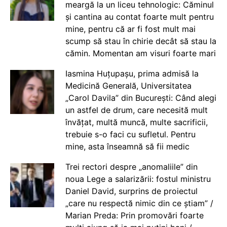
meargă la un liceu tehnologic: Căminul
și cantina au contat foarte mult pentru
mine, pentru că ar fi fost mult mai
scump să stau în chirie decât să stau la
cămin. Momentan am visuri foarte mari
Iasmina Huțupașu, prima admisă la
Medicină Generală, Universitatea
„Carol Davila” din București: Când alegi
un astfel de drum, care necesită mult
învățat, multă muncă, multe sacrificii,
trebuie s-o faci cu sufletul. Pentru
mine, asta înseamnă să fii medic
Trei rectori despre „anomaliile” din
noua Lege a salarizării: fostul ministru
Daniel David, surprins de proiectul
„care nu respectă nimic din ce știam” /
Marian Preda: Prin promovări foarte