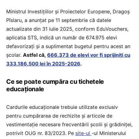
Ministrul Investițiilor și Proiectelor Europene, Dragoș
Pîslaru, a anunțat pe 11 septembrie că datele
actualizate din 31 iulie 2025, conform EduVouchers,
aplicatia STS, indică un număr de 674.975 elevi
defavorizați și a suplimentat bugetul pentru acest an
școlar.
Astfel că,
666.373 de elevi vor fi sprijiniți cu
333.186.500 lei în 2025-2026
.
Ce se poate cumpăra cu tichetele
educaționale
Cardurile educaționale trebuie utilizate exclusiv
pentru cumpărarea de rechizite și articole de
vestimentaţie necesare frecventării şcolii şi grădiniţei,
potrivit OUG nr. 83/2023. Pe
site-ul
-ul Ministerului