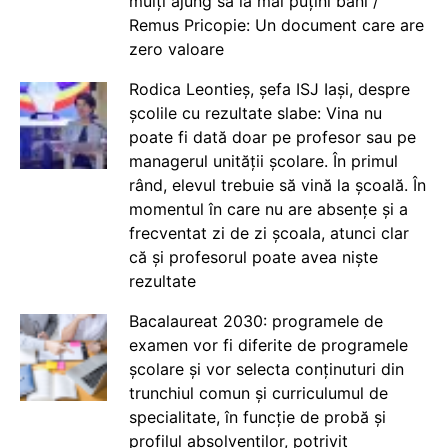
mulți ajung să ia mai puțini bani /
Remus Pricopie: Un document care are
zero valoare
Rodica Leontieș, șefa ISJ Iași, despre
școlile cu rezultate slabe: Vina nu
poate fi dată doar pe profesor sau pe
managerul unității școlare. În primul
rând, elevul trebuie să vină la școală. În
momentul în care nu are absențe și a
frecventat zi de zi școala, atunci clar
că și profesorul poate avea niște
rezultate
Bacalaureat 2030: programele de
examen vor fi diferite de programele
școlare și vor selecta conținuturi din
trunchiul comun și curriculumul de
specialitate, în funcție de probă și
profilul absolvenților, potrivit