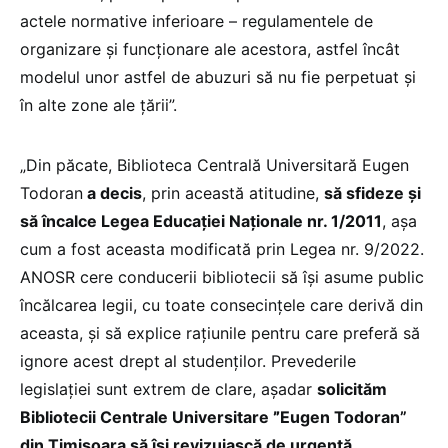
actele normative inferioare – regulamentele de
organizare și funcționare ale acestora, astfel încât
modelul unor astfel de abuzuri să nu fie perpetuat și
în alte zone ale țării”.
„Din păcate, Biblioteca Centrală Universitară Eugen
Todoran
a decis
, prin această atitudine,
să sfideze și
să încalce Legea Educației Naționale nr. 1/2011
, așa
cum a fost aceasta modificată prin Legea nr. 9/2022.
ANOSR cere conducerii bibliotecii să își asume public
încălcarea legii, cu toate consecințele care derivă din
aceasta, și să explice rațiunile pentru care preferă să
ignore acest drept
al studenților. Prevederile
legislației sunt extrem de clare, așadar
solicităm
Bibliotecii Centrale Universitare
”
Eugen Todoran”
din Timișoara să își revizuiască de urgență