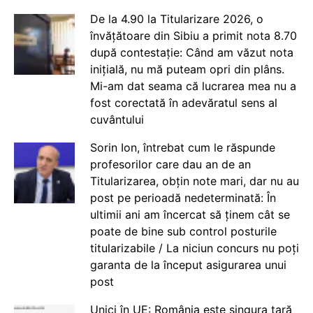
De la 4.90 la Titularizare 2026, o
învățătoare din Sibiu a primit nota 8.70
după contestație: Când am văzut nota
inițială, nu mă puteam opri din plâns.
Mi-am dat seama că lucrarea mea nu a
fost corectată în adevăratul sens al
cuvântului
Sorin Ion, întrebat cum le răspunde
profesorilor care dau an de an
Titularizarea, obțin note mari, dar nu au
post pe perioadă nedeterminată: În
ultimii ani am încercat să ținem cât se
poate de bine sub control posturile
titularizabile / La niciun concurs nu poți
garanta de la început asigurarea unui
post
Unici în UE: România este singura țară