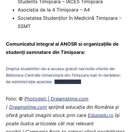
Students Timișoara – IACES Timișoara
Asociația de la 4 Timișoara – A4
Societatea Studenților în Medicină Timișoara –
SSMT
Comunicatul integral al ANOSR si organizațiile de
studenți semnatare din Timișoara:
Dreptul-studentilor-de-a-accesa-gratuit-serviciile-oferite-de-
Biblioteca-Centrală-Universitară-din-Timișoara-luat-în-derâdere-
de-administrația-acesteia
Descarcă fișier
Foto: ©
Photodeti | Dreamstime.com
/
Dreamstime.com
sprijină educaţia din România şi
oferă gratuit imagini stock prin care
Edupedu.ro
îşi
poate ilustra articolele cât mai relevant
posibil
/
Campania Back to school oferă posibilitatea