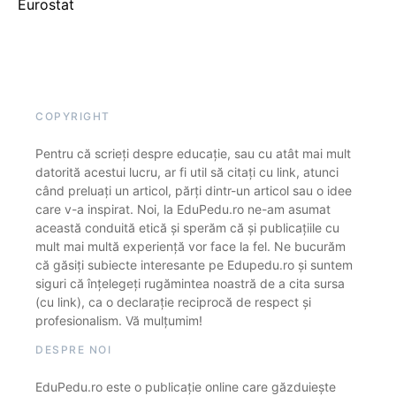
Eurostat
COPYRIGHT
Pentru că scrieți despre educație, sau cu atât mai mult
datorită acestui lucru, ar fi util să citați cu link, atunci
când preluați un articol, părți dintr-un articol sau o idee
care v-a inspirat. Noi, la EduPedu.ro ne-am asumat
această conduită etică și sperăm că și publicațiile cu
mult mai multă experiență vor face la fel. Ne bucurăm
că găsiți subiecte interesante pe Edupedu.ro și suntem
siguri că înțelegeți rugămintea noastră de a cita sursa
(cu link), ca o declarație reciprocă de respect și
profesionalism. Vă mulțumim!
DESPRE NOI
EduPedu.ro este o publicație online care găzduiește