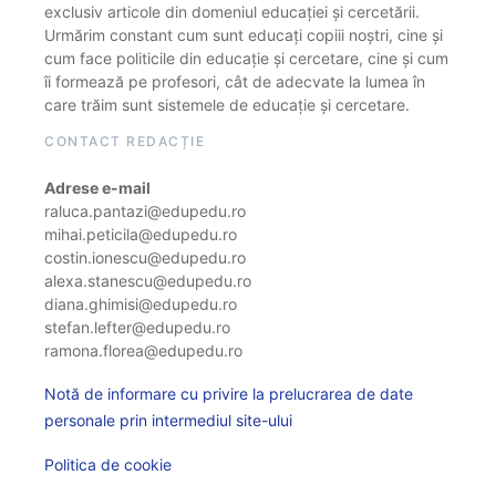
exclusiv articole din domeniul educației și cercetării.
Urmărim constant cum sunt educați copiii noștri, cine și
cum face politicile din educație și cercetare, cine și cum
îi formează pe profesori, cât de adecvate la lumea în
care trăim sunt sistemele de educație și cercetare.
CONTACT REDACȚIE
Adrese e-mail
raluca.pantazi@edupedu.ro
mihai.peticila@edupedu.ro
costin.ionescu@edupedu.ro
alexa.stanescu@edupedu.ro
diana.ghimisi@edupedu.ro
stefan.lefter@edupedu.ro
ramona.florea@edupedu.ro
Notă de informare cu privire la prelucrarea de date
personale prin intermediul site-ului
Politica de cookie