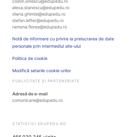
costin.ionescu@edupedu.ro
alexa.stanescu@edupedu.ro
diana.ghimisi@edupedu.ro
stefan.lefter@edupedu.ro
ramona.florea@edupedu.ro
Notă de informare cu privire la prelucrarea de date
personale prin intermediul site-ului
Politica de cookie
Modifică setarile cookie-urilor
PUBLICITATE ȘI PARTENERIATE
Adresă de e-mail
comunicare@edupedu.ro
STATISTICI EDUPEDU.RO
466.030.345 vizite