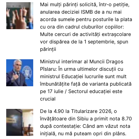
Mai mulți părinți solicită, într-o petiție,
anularea deciziei ISMB de a nu mai
acorda sumele pentru posturile la plata
cu ora din cadrul cluburilor copiilor:
Multe cercuri de activități extrașcolare
vor dispărea de la 1 septembrie, spun
părinții
Ministrul interimar al Muncii Dragos
Pîslaru: În urma ultimelor discuții cu
ministrul Educației lucrurile sunt mult
îmbunătățite față de varianta publicată
pe 17 iulie / Sectorul educației este
crucial
De la 4.90 la Titularizare 2026, o
învățătoare din Sibiu a primit nota 8.70
după contestație: Când am văzut nota
inițială, nu mă puteam opri din plâns.