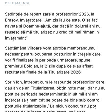
CELE MAI NOI
Ședințele de repartizare a profesorilor 2026, la
Brașov. Învățătoare: „Am zis iau ce este. O să fac
naveta și Doamne-ajută, dar dacă în doi,trei ani nu
reușesc să mă titularizez nu cred că mai rămân în
învățământ”
Săptămâna viitoare vom aproba memorandumul
necesar pentru ocuparea posturilor în creșele care
vor fi finalizate în perioada următoare, spune
premierul Bolojan, la 2 zile după ce s-au afișat
rezultatele finale de la Titularizare 2026
Sorin Ion, întrebat cum le răspunde profesorilor care
dau an de an Titularizarea, obțin note mari, dar nu au
post pe perioadă nedeterminată: În ultimii ani am
încercat să ținem cât se poate de bine sub control
posturile titularizabile / La niciun concurs nu poți
garanta de la început asigurarea unui post