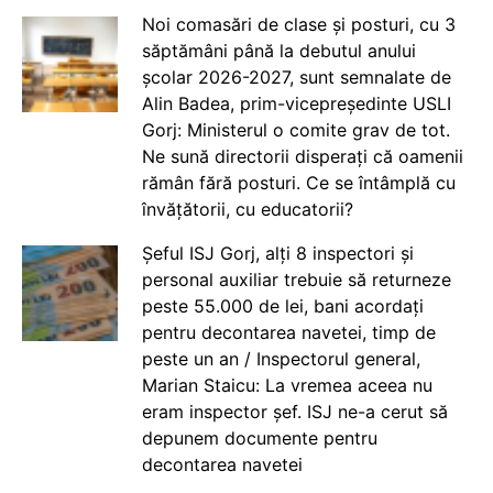
Noi comasări de clase și posturi, cu 3
săptămâni până la debutul anului
școlar 2026-2027, sunt semnalate de
Alin Badea, prim-vicepreședinte USLI
Gorj: Ministerul o comite grav de tot.
Ne sună directorii disperați că oamenii
rămân fără posturi. Ce se întâmplă cu
învățătorii, cu educatorii?
Șeful ISJ Gorj, alți 8 inspectori și
personal auxiliar trebuie să returneze
peste 55.000 de lei, bani acordați
pentru decontarea navetei, timp de
peste un an / Inspectorul general,
Marian Staicu: La vremea aceea nu
eram inspector șef. ISJ ne-a cerut să
depunem documente pentru
decontarea navetei