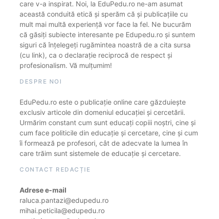
care v-a inspirat. Noi, la EduPedu.ro ne-am asumat
această conduită etică și sperăm că și publicațiile cu
mult mai multă experiență vor face la fel. Ne bucurăm
că găsiți subiecte interesante pe Edupedu.ro și suntem
siguri că înțelegeți rugămintea noastră de a cita sursa
(cu link), ca o declarație reciprocă de respect și
profesionalism. Vă mulțumim!
DESPRE NOI
EduPedu.ro este o publicație online care găzduiește
exclusiv articole din domeniul educației și cercetării.
Urmărim constant cum sunt educați copiii noștri, cine și
cum face politicile din educație și cercetare, cine și cum
îi formează pe profesori, cât de adecvate la lumea în
care trăim sunt sistemele de educație și cercetare.
CONTACT REDACȚIE
Adrese e-mail
raluca.pantazi@edupedu.ro
mihai.peticila@edupedu.ro