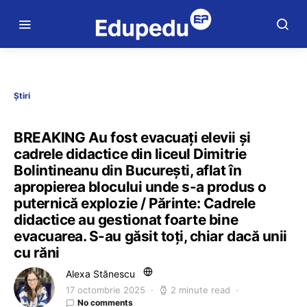
Știri
BREAKING Au fost evacuați elevii și
cadrele didactice din liceul Dimitrie
Bolintineanu din București, aflat în
apropierea blocului unde s-a produs o
puternică explozie / Părinte: Cadrele
didactice au gestionat foarte bine
evacuarea. S-au găsit toți, chiar dacă unii
cu răni
Alexa Stănescu
17 octombrie 2025
2 minute read
No comments