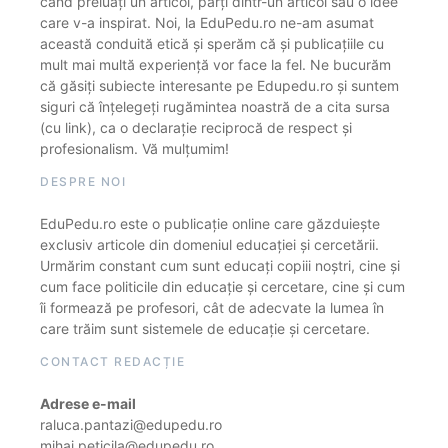
când preluați un articol, părți dintr-un articol sau o idee
care v-a inspirat. Noi, la EduPedu.ro ne-am asumat
această conduită etică și sperăm că și publicațiile cu
mult mai multă experiență vor face la fel. Ne bucurăm
că găsiți subiecte interesante pe Edupedu.ro și suntem
siguri că înțelegeți rugămintea noastră de a cita sursa
(cu link), ca o declarație reciprocă de respect și
profesionalism. Vă mulțumim!
DESPRE NOI
EduPedu.ro este o publicație online care găzduiește
exclusiv articole din domeniul educației și cercetării.
Urmărim constant cum sunt educați copiii noștri, cine și
cum face politicile din educație și cercetare, cine și cum
îi formează pe profesori, cât de adecvate la lumea în
care trăim sunt sistemele de educație și cercetare.
CONTACT REDACȚIE
Adrese e-mail
raluca.pantazi@edupedu.ro
mihai.peticila@edupedu.ro