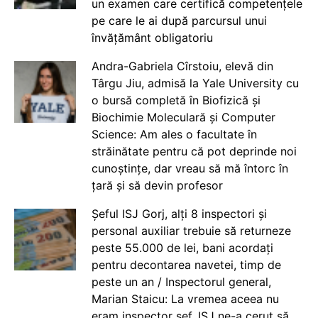
un examen care certifică competențele
pe care le ai după parcursul unui
învățământ obligatoriu
Andra-Gabriela Cîrstoiu, elevă din
Târgu Jiu, admisă la Yale University cu
o bursă completă în Biofizică și
Biochimie Moleculară și Computer
Science: Am ales o facultate în
străinătate pentru că pot deprinde noi
cunoștințe, dar vreau să mă întorc în
țară și să devin profesor
Șeful ISJ Gorj, alți 8 inspectori și
personal auxiliar trebuie să returneze
peste 55.000 de lei, bani acordați
pentru decontarea navetei, timp de
peste un an / Inspectorul general,
Marian Staicu: La vremea aceea nu
eram inspector șef. ISJ ne-a cerut să