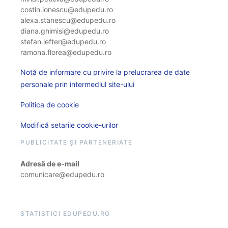
costin.ionescu@edupedu.ro
alexa.stanescu@edupedu.ro
diana.ghimisi@edupedu.ro
stefan.lefter@edupedu.ro
ramona.florea@edupedu.ro
Notă de informare cu privire la prelucrarea de date
personale prin intermediul site-ului
Politica de cookie
Modifică setarile cookie-urilor
PUBLICITATE ȘI PARTENERIATE
Adresă de e-mail
comunicare@edupedu.ro
STATISTICI EDUPEDU.RO