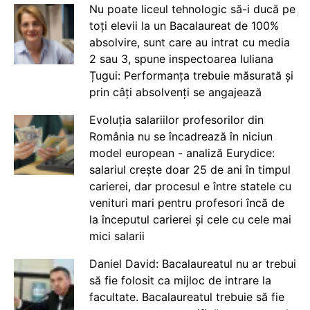
Nu poate liceul tehnologic să-i ducă pe
toți elevii la un Bacalaureat de 100%
absolvire, sunt care au intrat cu media
2 sau 3, spune inspectoarea Iuliana
Țugui: Performanța trebuie măsurată și
prin câți absolvenți se angajează
Evoluția salariilor profesorilor din
România nu se încadrează în niciun
model european - analiză Eurydice:
salariul crește doar 25 de ani în timpul
carierei, dar procesul e între statele cu
venituri mari pentru profesori încă de
la începutul carierei și cele cu cele mai
mici salarii
Daniel David: Bacalaureatul nu ar trebui
să fie folosit ca mijloc de intrare la
facultate. Bacalaureatul trebuie să fie