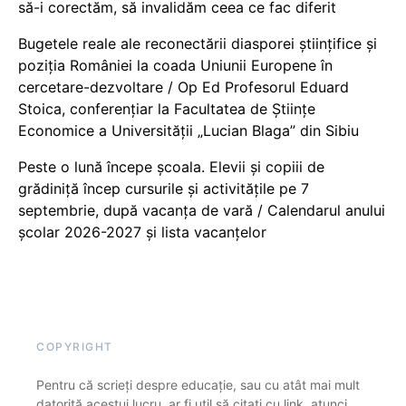
să-i corectăm, să invalidăm ceea ce fac diferit
Bugetele reale ale reconectării diasporei științifice și
poziția României la coada Uniunii Europene în
cercetare-dezvoltare / Op Ed Profesorul Eduard
Stoica, conferențiar la Facultatea de Științe
Economice a Universității „Lucian Blaga” din Sibiu
Peste o lună începe școala. Elevii și copiii de
grădiniță încep cursurile și activitățile pe 7
septembrie, după vacanța de vară / Calendarul anului
școlar 2026-2027 și lista vacanțelor
COPYRIGHT
Pentru că scrieți despre educație, sau cu atât mai mult
datorită acestui lucru, ar fi util să citați cu link, atunci