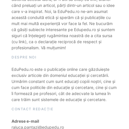
când preluați un articol, părți dintr-un articol sau o idee
care v-a inspirat. Noi, la EduPedu.ro ne-am asumat
această conduită etică și sperăm că și publicațiile cu
mult mai multă experiență vor face la fel. Ne bucurăm
că găsiți subiecte interesante pe Edupedu.ro și suntem
siguri că înțelegeți rugămintea noastră de a cita sursa
(cu link), ca o declarație reciprocă de respect și
profesionalism. Vă mulțumim!
DESPRE NOI
EduPedu.ro este o publicație online care găzduiește
exclusiv articole din domeniul educației și cercetării.
Urmărim constant cum sunt educați copiii noștri, cine și
cum face politicile din educație și cercetare, cine și cum
îi formează pe profesori, cât de adecvate la lumea în
care trăim sunt sistemele de educație și cercetare.
CONTACT REDACȚIE
Adrese e-mail
raluca.pantazi@edupedu.ro