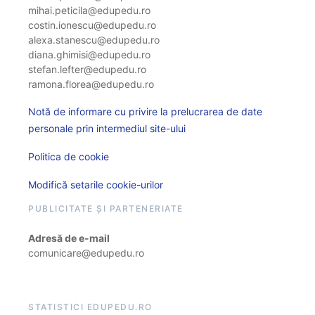
mihai.peticila@edupedu.ro
costin.ionescu@edupedu.ro
alexa.stanescu@edupedu.ro
diana.ghimisi@edupedu.ro
stefan.lefter@edupedu.ro
ramona.florea@edupedu.ro
Notă de informare cu privire la prelucrarea de date
personale prin intermediul site-ului
Politica de cookie
Modifică setarile cookie-urilor
PUBLICITATE ȘI PARTENERIATE
Adresă de e-mail
comunicare@edupedu.ro
STATISTICI EDUPEDU.RO