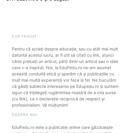
COPYRIGHT
Pentru că scrieți despre educație, sau cu atât mai mult
datorită acestui lucru, ar fi util să citați cu link, atunci
când preluați un articol, părți dintr-un articol sau o idee
care v-a inspirat. Noi, la EduPedu.ro ne-am asumat
această conduită etică și sperăm că și publicațiile cu
mult mai multă experiență vor face la fel. Ne bucurăm
că găsiți subiecte interesante pe Edupedu.ro și suntem
siguri că înțelegeți rugămintea noastră de a cita sursa
(cu link), ca o declarație reciprocă de respect și
profesionalism. Vă mulțumim!
DESPRE NOI
EduPedu.ro este o publicație online care găzduiește