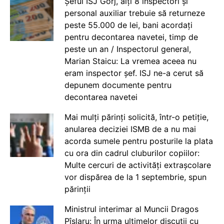
Șeful ISJ Gorj, alți 8 inspectori și
personal auxiliar trebuie să returneze
peste 55.000 de lei, bani acordați
pentru decontarea navetei, timp de
peste un an / Inspectorul general,
Marian Staicu: La vremea aceea nu
eram inspector șef. ISJ ne-a cerut să
depunem documente pentru
decontarea navetei
Mai mulți părinți solicită, într-o petiție,
anularea deciziei ISMB de a nu mai
acorda sumele pentru posturile la plata
cu ora din cadrul cluburilor copiilor:
Multe cercuri de activități extrașcolare
vor dispărea de la 1 septembrie, spun
părinții
Ministrul interimar al Muncii Dragos
Pîslaru: În urma ultimelor discuții cu