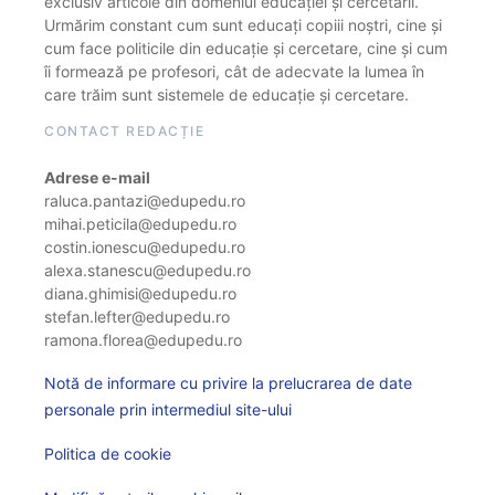
exclusiv articole din domeniul educației și cercetării.
Urmărim constant cum sunt educați copiii noștri, cine și
cum face politicile din educație și cercetare, cine și cum
îi formează pe profesori, cât de adecvate la lumea în
care trăim sunt sistemele de educație și cercetare.
CONTACT REDACȚIE
Adrese e-mail
raluca.pantazi@edupedu.ro
mihai.peticila@edupedu.ro
costin.ionescu@edupedu.ro
alexa.stanescu@edupedu.ro
diana.ghimisi@edupedu.ro
stefan.lefter@edupedu.ro
ramona.florea@edupedu.ro
Notă de informare cu privire la prelucrarea de date
personale prin intermediul site-ului
Politica de cookie