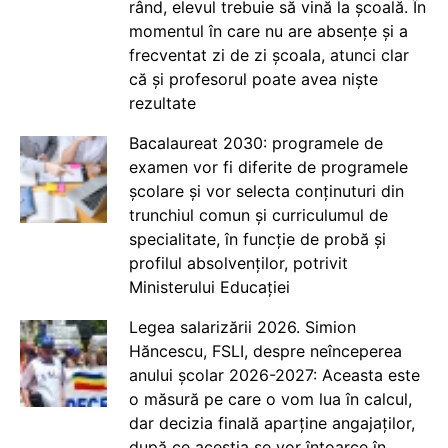
rând, elevul trebuie să vină la școală. În
momentul în care nu are absențe și a
frecventat zi de zi școala, atunci clar
că și profesorul poate avea niște
rezultate
Bacalaureat 2030: programele de
examen vor fi diferite de programele
școlare și vor selecta conținuturi din
trunchiul comun și curriculumul de
specialitate, în funcție de probă și
profilul absolvenților, potrivit
Ministerului Educației
Legea salarizării 2026. Simion
Hăncescu, FSLI, despre neînceperea
anului școlar 2026-2027: Aceasta este
o măsură pe care o vom lua în calcul,
dar decizia finală aparține angajaților,
după ce aceștia se vor întoarce în