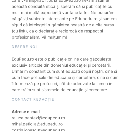
care v-a inspirat. Noi, la EduPedu.ro ne-am asumat
această conduită etică și sperăm că și publicațiile cu
mult mai multă experiență vor face la fel. Ne bucurăm
că găsiți subiecte interesante pe Edupedu.ro și suntem
siguri că înțelegeți rugămintea noastră de a cita sursa
(cu link), ca o declarație reciprocă de respect și
profesionalism. Vă mulțumim!
DESPRE NOI
EduPedu.ro este o publicație online care găzduiește
exclusiv articole din domeniul educației și cercetării.
Urmărim constant cum sunt educați copiii noștri, cine și
cum face politicile din educație și cercetare, cine și cum
îi formează pe profesori, cât de adecvate la lumea în
care trăim sunt sistemele de educație și cercetare.
CONTACT REDACȚIE
Adrese e-mail
raluca.pantazi@edupedu.ro
mihai.peticila@edupedu.ro
costin.ionescu@edupedu.ro