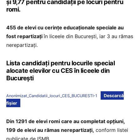
și 9,77 pentru candidații pe locuri pentru
romi.
455 de elevi cu cerințe educaționale speciale au
fost repartizați
în liceele din București, iar 3 au rămas
nerepartizați.
Lista candidați pentru locurile special
alocate elevilor cu CES în liceele din
București
Descarcă
Anonimizat_Candidatii_locuri_CES_BUCURESTI-1
fișier
Din 1291 de elevi romi care au completat opțiuni,
199 de elevi au rămas nerepartizați,
conform listei
publicate de ISMB.