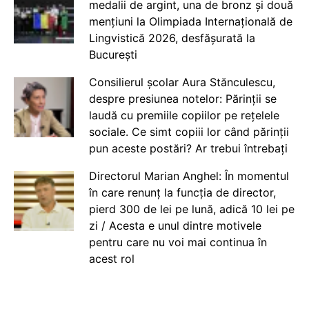
medalii de argint, una de bronz și două
mențiuni la Olimpiada Internațională de
Lingvistică 2026, desfășurată la
București
Consilierul școlar Aura Stănculescu,
despre presiunea notelor: Părinții se
laudă cu premiile copiilor pe rețelele
sociale. Ce simt copiii lor când părinții
pun aceste postări? Ar trebui întrebați
Directorul Marian Anghel: În momentul
în care renunț la funcția de director,
pierd 300 de lei pe lună, adică 10 lei pe
zi / Acesta e unul dintre motivele
pentru care nu voi mai continua în
acest rol