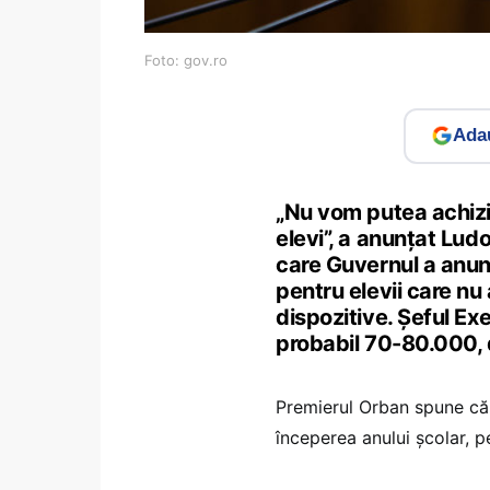
Foto: gov.ro
Adau
„Nu vom putea achizi
elevi”, a anunțat Ludo
care Guvernul a anun
pentru elevii care nu
dispozitive. Șeful Ex
probabil 70-80.000, d
Premierul Orban spune că l
începerea anului școlar, 