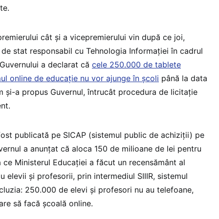
te.
premierului cât și a vicepremierului vin după ce joi,
 de stat responsabil cu Tehnologia Informaţiei în cadrul
 Guvernului a declarat că
cele 250.000 de tablete
mul online de educaţie nu vor ajunge în şcoli
până la data
 şi-a propus Guvernul, întrucât procedura de licitaţie
nt.
 fost publicată pe SICAP (sistemul public de achiziții) pe
vernul a anunțat că aloca 150 de milioane de lei pentru
ă ce Ministerul Educației a făcut un recensământ al
 elevii și profesorii, prin intermediul SIIIR, sistemul
ncluzia: 250.000 de elevi și profesori nu au telefoane,
are să facă școală online.