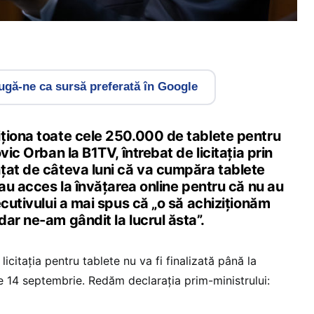
gă-ne ca sursă preferată în Google
ționa toate cele 250.000 de tablete pentru
vic Orban la B1TV, întrebat de licitația prin
țat de câteva luni că va cumpăra tablete
 au acces la învățarea online pentru că nu au
ecutivului a mai spus că „o să achiziționăm
ar ne-am gândit la lucrul ăsta”.
icitația pentru tablete nu va fi finalizată până la
pe 14 septembrie. Redăm declarația prim-ministrului: