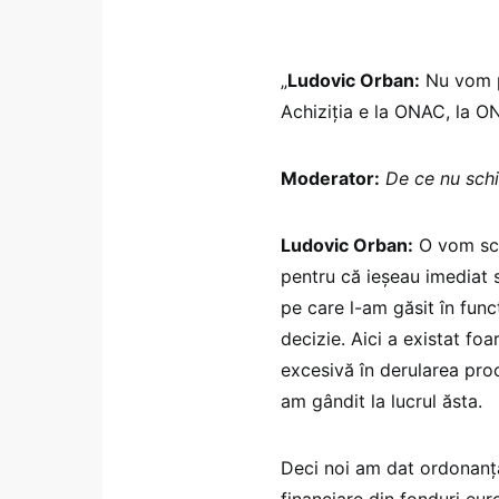
„
Ludovic Orban:
Nu vom p
Achiziția e la ONAC, la O
Moderator:
De ce nu sch
Ludovic Orban:
O vom sch
pentru că ieșeau imediat 
pe care l-am găsit în func
decizie. Aici a existat fo
excesivă în derularea pro
am gândit la lucrul ăsta.
Deci noi am dat ordonanța
financiare din fonduri eu