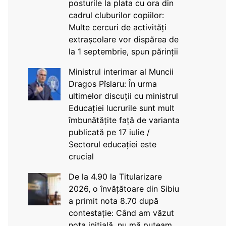
posturile la plata cu ora din
cadrul cluburilor copiilor:
Multe cercuri de activități
extrașcolare vor dispărea de
la 1 septembrie, spun părinții
Ministrul interimar al Muncii
Dragos Pîslaru: În urma
ultimelor discuții cu ministrul
Educației lucrurile sunt mult
îmbunătățite față de varianta
publicată pe 17 iulie /
Sectorul educației este
crucial
De la 4.90 la Titularizare
2026, o învățătoare din Sibiu
a primit nota 8.70 după
contestație: Când am văzut
nota inițială, nu mă puteam