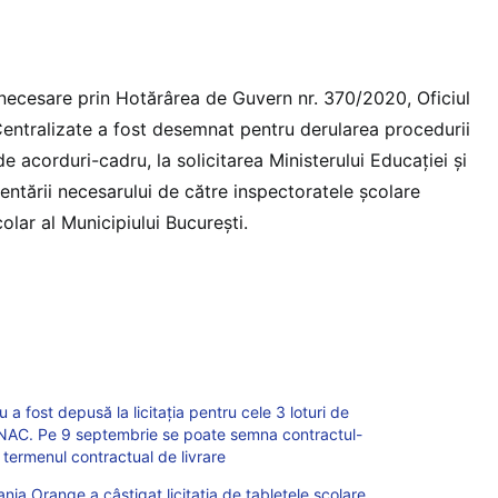
ecesare prin Hotărârea de Guvern nr. 370/2020, Oficiul
 Centralizate a fost desemnat pentru derularea procedurii
de acorduri-cadru, la solicitarea Ministerului Educației și
entării necesarului de către inspectoratele școlare
olar al Municipiului București.
a fost depusă la licitația pentru cele 3 loturi de
ONAC. Pe 9 septembrie se poate semna contractul-
termenul contractual de livrare
 Orange a câștigat licitația de tabletele școlare