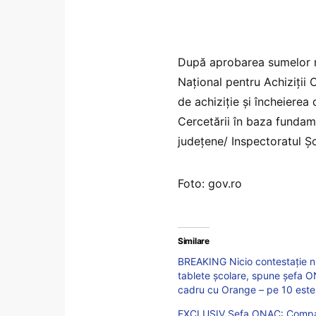
După aprobarea sumelor n
Național pentru Achiziții
de achiziție și încheierea 
Cercetării în baza fundam
județene/ Inspectoratul Șc
Foto: gov.ro
Similare
BREAKING Nicio contestație nu 
tablete școlare, spune șefa 
cadru cu Orange – pe 10 este 
EXCLUSIV Șefa ONAC: Compania