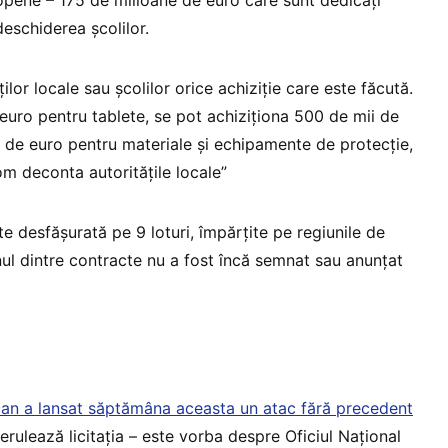
 deschiderea școlilor.
lor locale sau școlilor orice achiziție care este făcută.
uro pentru tablete, se pot achiziționa 500 de mii de
 de euro pentru materiale și echipamente de protecție,
 deconta autoritățile locale”
ste desfășurată pe 9 loturi, împărțite pe regiunile de
unul dintre contracte nu a fost încă semnat sau anunțat
can a lansat săptămâna aceasta un atac fără precedent
derulează licitația – este vorba despre Oficiul Național