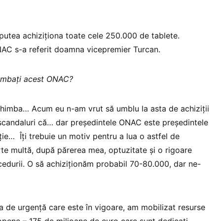
utea achiziționa toate cele 250.000 de tablete.
NAC s-a referit doamna vicepremier Turcan.
imbați acest ONAC?
imba… Acum eu n-am vrut să umblu la asta de achiziții
scandaluri că… dar președintele ONAC este președintele
ție…
Îți trebuie un motiv pentru a lua o astfel de
arte multă, după părerea mea, optuzitate și o rigoare
cedurii. O să achiziționăm probabil 70-80.000, dar ne-
 de urgență care este în vigoare, am mobilizat resurse
ropene – 175 de milioane de euro care sunt dedicați