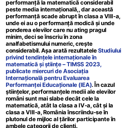
performanță la matematică considerabil
peste media internațională,, dar această
performanță scade abrupt în clasa a VIII-a,
unde ei au o performanță modică și unde
ponderea elevilor care nu ating pragul
minim, deci se înscriu în zona
analfabetismului numeric, crește
considerabil. Așa arată rezultatele
Studiului
privind tendințele internaționale în
matematică și științe – TIMSS 2023,
publicate miercuri de Asociația
Internațională pentru Evaluarea
Performanței Educaționale (IEA)
. În cazul
științelor, performanțele medii ale elevilor
români sunt mai slabe decât cele la
matematică, atât la clasa a IV-a, cât și la
clasa a VIII-a, România înscriindu-se în
plutonul de mijloc al țărilor participante în
ambele categorii de clienți.