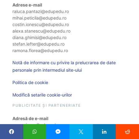
Adrese e-mail
raluca.pantazi@edupedu.ro
mihai.peticila@edupedu.ro
costin.ionescu@edupedu.ro
alexa.stanescu@edupedu.ro
diana.ghimisi@edupedu.ro
stefan.lefter@edupedu.ro
ramona.florea@edupedu.ro
Notă de informare cu privire la prelucrarea de date
personale prin intermediul site-ului
Politica de cookie
Modifică setarile cookie-urilor
PUBLICITATE ȘI PARTENERIATE
Adresă de e-mail
comunicare@edupedu.ro