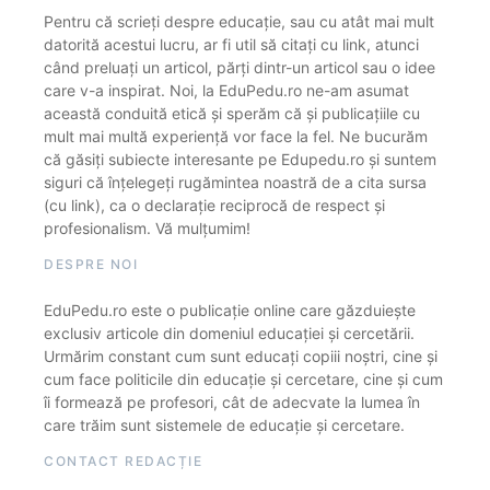
Pentru că scrieți despre educație, sau cu atât mai mult
datorită acestui lucru, ar fi util să citați cu link, atunci
când preluați un articol, părți dintr-un articol sau o idee
care v-a inspirat. Noi, la EduPedu.ro ne-am asumat
această conduită etică și sperăm că și publicațiile cu
mult mai multă experiență vor face la fel. Ne bucurăm
că găsiți subiecte interesante pe Edupedu.ro și suntem
siguri că înțelegeți rugămintea noastră de a cita sursa
(cu link), ca o declarație reciprocă de respect și
profesionalism. Vă mulțumim!
DESPRE NOI
EduPedu.ro este o publicație online care găzduiește
exclusiv articole din domeniul educației și cercetării.
Urmărim constant cum sunt educați copiii noștri, cine și
cum face politicile din educație și cercetare, cine și cum
îi formează pe profesori, cât de adecvate la lumea în
care trăim sunt sistemele de educație și cercetare.
CONTACT REDACȚIE