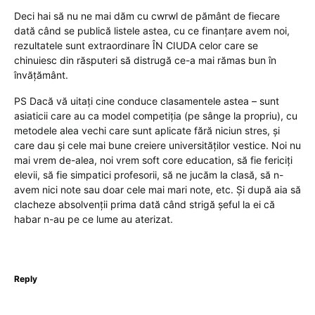
Deci hai să nu ne mai dăm cu cwrwl de pământ de fiecare
dată când se publică listele astea, cu ce finanțare avem noi,
rezultatele sunt extraordinare ÎN CIUDA celor care se
chinuiesc din răsputeri să distrugă ce-a mai rămas bun în
învățământ.
PS Dacă vă uitați cine conduce clasamentele astea – sunt
asiaticii care au ca model competiția (pe sânge la propriu), cu
metodele alea vechi care sunt aplicate fără niciun stres, și
care dau și cele mai bune creiere universităților vestice. Noi nu
mai vrem de-alea, noi vrem soft core education, să fie fericiți
elevii, să fie simpatici profesorii, să ne jucăm la clasă, să n-
avem nici note sau doar cele mai mari note, etc. Și după aia să
clacheze absolvenții prima dată când strigă șeful la ei că
habar n-au pe ce lume au aterizat.
Reply