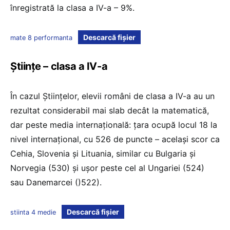
înregistrată la clasa a IV-a – 9%.
Descarcă fișier
mate 8 performanta
Științe – clasa a IV-a
În cazul Științelor, elevii români de clasa a IV-a au un
rezultat considerabil mai slab decât la matematică,
dar peste media internațională: țara ocupă locul 18 la
nivel internațional, cu 526 de puncte – același scor ca
Cehia, Slovenia și Lituania, similar cu Bulgaria și
Norvegia (530) și ușor peste cel al Ungariei (524)
sau Danemarcei ()522).
Descarcă fișier
stiinta 4 medie