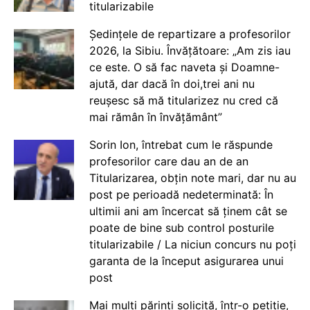
titularizabile
Ședințele de repartizare a profesorilor
2026, la Sibiu. Învățătoare: „Am zis iau
ce este. O să fac naveta și Doamne-
ajută, dar dacă în doi,trei ani nu
reușesc să mă titularizez nu cred că
mai rămân în învățământ”
Sorin Ion, întrebat cum le răspunde
profesorilor care dau an de an
Titularizarea, obțin note mari, dar nu au
post pe perioadă nedeterminată: În
ultimii ani am încercat să ținem cât se
poate de bine sub control posturile
titularizabile / La niciun concurs nu poți
garanta de la început asigurarea unui
post
Mai mulți părinți solicită, într-o petiție,