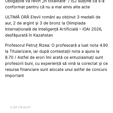
Obligațiile vă revin „în totalitate” / ISJ susține că s-a
conformat pentru că nu a mai emis alte acte
ULTIMĂ ORĂ Elevii români au obținut 3 medalii de
aur, 2 de argint și 3 de bronz la Olimpiada
Internațională de Inteligență Artificială – IOAI 2026,
desfășurată în Kazahstan
Profesorul Petruț Rizea: O profesoară a luat nota 4.90
la Titularizare, iar după contestații nota a ajuns la
8.70 / Astfel de erori îmi arată ce entuziasmați sunt
profesorii buni, cu experiență să vină la corectat și ce
resurse financiare sunt alocate unui astfel de concurs
important
COPYRIGHT