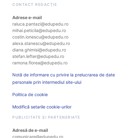
CONTACT REDACȚIE
Adrese e-mail
raluca.pantazi@edupedu.ro
mihai.peticila@edupedu.ro
costin.ionescu@edupedu.ro
alexa.stanescu@edupedu.ro
diana.ghimisi@edupedu.ro
stefan.lefter@edupedu.ro
ramona.florea@edupedu.ro
Notă de informare cu privire la prelucrarea de date
personale prin intermediul site-ului
Politica de cookie
Modifică setarile cookie-urilor
PUBLICITATE ȘI PARTENERIATE
Adresă de e-mail
comunicare@edupedu.ro