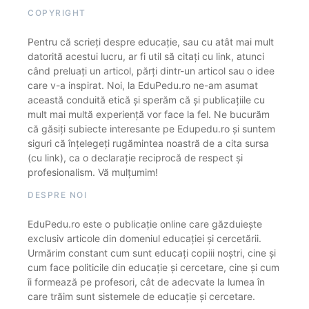
COPYRIGHT
Pentru că scrieți despre educație, sau cu atât mai mult
datorită acestui lucru, ar fi util să citați cu link, atunci
când preluați un articol, părți dintr-un articol sau o idee
care v-a inspirat. Noi, la EduPedu.ro ne-am asumat
această conduită etică și sperăm că și publicațiile cu
mult mai multă experiență vor face la fel. Ne bucurăm
că găsiți subiecte interesante pe Edupedu.ro și suntem
siguri că înțelegeți rugămintea noastră de a cita sursa
(cu link), ca o declarație reciprocă de respect și
profesionalism. Vă mulțumim!
DESPRE NOI
EduPedu.ro este o publicație online care găzduiește
exclusiv articole din domeniul educației și cercetării.
Urmărim constant cum sunt educați copiii noștri, cine și
cum face politicile din educație și cercetare, cine și cum
îi formează pe profesori, cât de adecvate la lumea în
care trăim sunt sistemele de educație și cercetare.