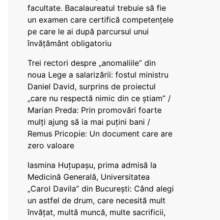
facultate. Bacalaureatul trebuie să fie
un examen care certifică competențele
pe care le ai după parcursul unui
învățământ obligatoriu
Trei rectori despre „anomaliile” din
noua Lege a salarizării: fostul ministru
Daniel David, surprins de proiectul
„care nu respectă nimic din ce știam” /
Marian Preda: Prin promovări foarte
mulți ajung să ia mai puțini bani /
Remus Pricopie: Un document care are
zero valoare
Iasmina Huțupașu, prima admisă la
Medicină Generală, Universitatea
„Carol Davila” din București: Când alegi
un astfel de drum, care necesită mult
învățat, multă muncă, multe sacrificii,