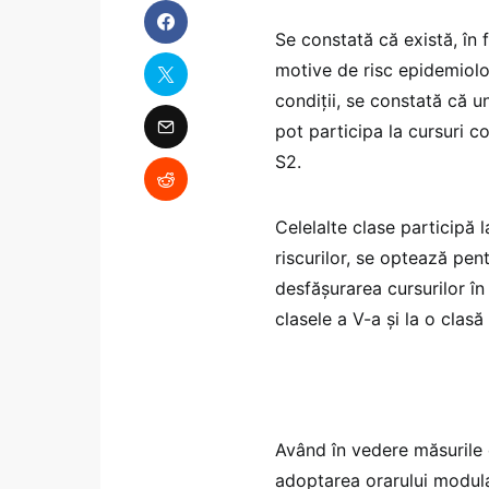
Se constată că există, în f
motive de risc epidemiolog
condiții, se constată că un
pot participa la cursuri c
S2.
Celelalte clase participă 
riscurilor, se optează pen
desfășurarea cursurilor în
clasele a V-a și la o clasă
Având în vedere măsurile d
adoptarea orarului modular