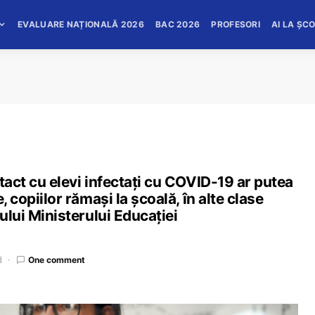
EVALUARE NAȚIONALĂ 2026
BAC 2026
PROFESORI
AI LA ȘC
tact cu elevi infectați cu COVID-19 ar putea
, copiilor rămași la școală, în alte clase
dului Ministerului Educației
d
One comment