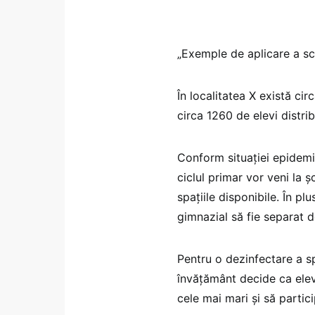
„Exemple de aplicare a sce
În localitatea X există ci
circa 1260 de elevi distrib
Conform situației epidemio
ciclul primar vor veni la 
spațiile disponibile. În pl
gimnazial să fie separat de
Pentru o dezinfectare a sp
învățământ decide ca elevii
cele mai mari și să partic