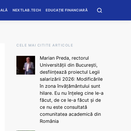
OALĂ
NEXTLAB.TECH
EDUCAȚIE FINANCIARĂ
CELE MAI CITITE ARTICOLE
Marian Preda, rectorul
Universității din București,
desființează proiectul Legii
salarizării 2026: Modificările
în zona învățământului sunt
hilare. Eu nu înțeleg cine le-a
făcut, de ce le-a făcut și de
ce nu este consultată
comunitatea academică din
România