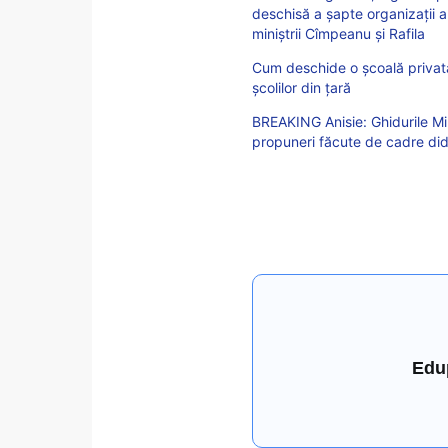
deschisă a șapte organizații ale
miniștrii Cîmpeanu și Rafila
Cum deschide o școală privată 
școlilor din țară
BREAKING Anisie: Ghidurile Mini
propuneri făcute de cadre dida
Edu