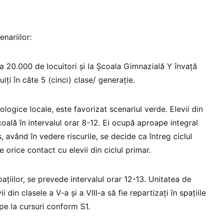
nariilor:
rca 20.000 de locuitori și la Școala Gimnazială Y învață
uiți în câte 5 (cinci) clase/ generație.
logice locale, este favorizat scenariul verde. Elevii din
școală în intervalul orar 8-12. Ei ocupă aproape integral
us, având în vedere riscurile, se decide ca întreg ciclul
 orice contact cu elevii din ciclul primar.
ațiilor, se prevede intervalul orar 12-13. Unitatea de
 din clasele a V-a și a VIII-a să fie repartizați în spațiile
ipe la cursuri conform S1.