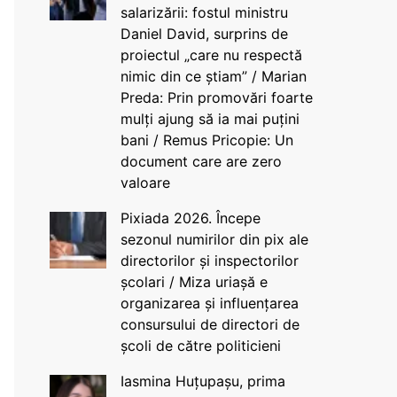
salarizării: fostul ministru
Daniel David, surprins de
proiectul „care nu respectă
nimic din ce știam” / Marian
Preda: Prin promovări foarte
mulți ajung să ia mai puțini
bani / Remus Pricopie: Un
document care are zero
valoare
Pixiada 2026. Începe
sezonul numirilor din pix ale
directorilor și inspectorilor
școlari / Miza uriașă e
organizarea și influențarea
consursului de directori de
școli de către politicieni
Iasmina Huțupașu, prima