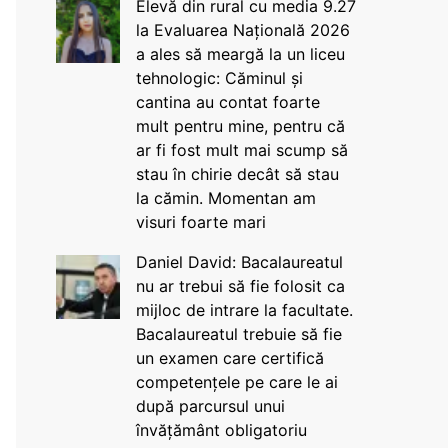
Elevă din rural cu media 9.27
la Evaluarea Națională 2026
a ales să meargă la un liceu
tehnologic: Căminul și
cantina au contat foarte
mult pentru mine, pentru că
ar fi fost mult mai scump să
stau în chirie decât să stau
la cămin. Momentan am
visuri foarte mari
Daniel David: Bacalaureatul
nu ar trebui să fie folosit ca
mijloc de intrare la facultate.
Bacalaureatul trebuie să fie
un examen care certifică
competențele pe care le ai
după parcursul unui
învățământ obligatoriu