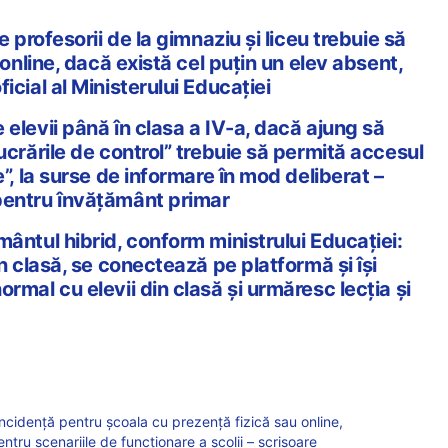
e profesorii de la gimnaziu și liceu trebuie să
i online, dacă există cel puțin un elev absent,
icial al Ministerului Educației
elevii până în clasa a IV-a, dacă ajung să
ucrările de control” trebuie să permită accesul
e”, la surse de informare în mod deliberat –
pentru învățământ primar
ântul hibrid, conform ministrului Educației:
în clasă, se conectează pe platformă și își
rmal cu elevii din clasă și urmăresc lecția și
ncidență pentru școala cu prezență fizică sau online,
entru scenariile de funcționare a școlii – scrisoare