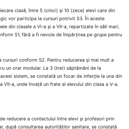
iecare clasă, între 5 (cinci) și 10 (zece) elevi care din
ic vor participa la cursuri potrivit S3. În aceste
ele din clasele a VI-a și a VII-a, repartizate în săli mari,
onform S1, fără a fi nevoie de împărțirea pe grupe pentru
la cursuri conform S2. Pentru reducerea și mai mult a
tru un orar modular. La 3 (trei) săptămâni de la
 acest sistem, se constată un focar de infecție la una din
 a VII-a, unde învață un frate al elevului din clasa a V-a.
e reducere a contactului între elevi și profesori prin
, după consultarea autorităților sanitare, se constată