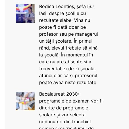
Rodica Leontieș, șefa ISJ
Iași, despre școlile cu
rezultate slabe: Vina nu
poate fi dată doar pe
profesor sau pe managerul
unității școlare. În primul
rând, elevul trebuie să vină
la școală. În momentul în
care nu are absențe și a
frecventat zi de zi școala,
atunci clar că și profesorul
poate avea niște rezultate
Bacalaureat 2030:
programele de examen vor fi
diferite de programele
școlare și vor selecta
conținuturi din trunchiul
comun și curriculumul de