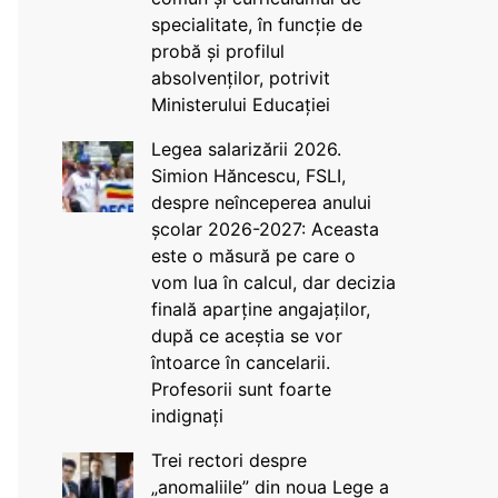
specialitate, în funcție de
probă și profilul
absolvenților, potrivit
Ministerului Educației
Legea salarizării 2026.
Simion Hăncescu, FSLI,
despre neînceperea anului
școlar 2026-2027: Aceasta
este o măsură pe care o
vom lua în calcul, dar decizia
finală aparține angajaților,
după ce aceștia se vor
întoarce în cancelarii.
Profesorii sunt foarte
indignați
Trei rectori despre
„anomaliile” din noua Lege a