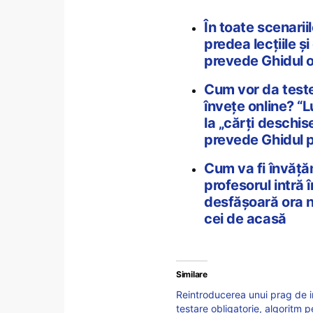
În toate scenariil
predea lecțiile ș
prevede Ghidul of
Cum vor da teste 
învețe online? “L
la „cărți deschis
prevede Ghidul 
Cum va fi învățăm
profesorul intră 
desfășoară ora no
cei de acasă
Similare
Reintroducerea unui prag de i
testare obligatorie, algoritm p