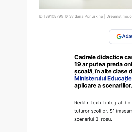
ID 189108799 © Svitlana Ponurkina | Dreamstime.
Adau
Cadrele didactice car
19 ar putea preda onli
școală, în alte clase 
Ministerului Educație
aplicare a scenariilor
Redăm textul integral din 
tuturor școlilor. S1 îmseam
scenariul 3, roșu.