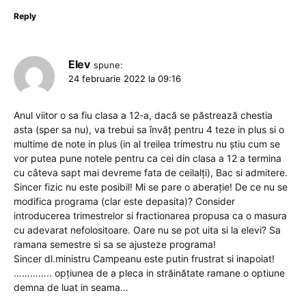
Reply
Elev
spune:
24 februarie 2022 la 09:16
Anul viitor o sa fiu clasa a 12-a, dacă se păstrează chestia
asta (sper sa nu), va trebui sa învăț pentru 4 teze in plus si o
multime de note in plus (in al treilea trimestru nu știu cum se
vor putea pune notele pentru ca cei din clasa a 12 a termina
cu câteva sapt mai devreme fata de ceilalți), Bac si admitere.
Sincer fizic nu este posibil! Mi se pare o aberație! De ce nu se
modifica programa (clar este depasita)? Consider
introducerea trimestrelor si fractionarea propusa ca o masura
cu adevarat nefolositoare. Oare nu se pot uita si la elevi? Sa
ramana semestre si sa se ajusteze programa!
Sincer dl.ministru Campeanu este putin frustrat si inapoiat!
………….. opțiunea de a pleca in străinătate ramane o optiune
demna de luat in seama…