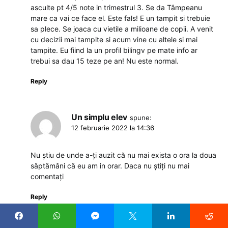
asculte pt 4/5 note in trimestrul 3. Se da Tâmpeanu
mare ca vai ce face el. Este fals! E un tampit si trebuie
sa plece. Se joaca cu vietile a milioane de copii. A venit
cu decizii mai tampite si acum vine cu altele si mai
tampite. Eu fiind la un profil bilingv pe mate info ar
trebui sa dau 15 teze pe an! Nu este normal.
Reply
Un simplu elev
spune:
12 februarie 2022 la 14:36
Nu știu de unde a-ți auzit că nu mai exista o ora la doua
săptămâni că eu am in orar. Daca nu știți nu mai
comentați
Reply