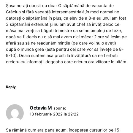
Șașa ne-ați obosit cu doar O săptămână de vacanta de
Crăciun și fără vacanță intersemsestrială,în mod normal ne
datorați o săptămână în plus, ca elev de a 8-a eu unul am fost
3 săptămâni extenuat și nu am avut chef să învăț deloc ce
măsa mai vreți sa băgați trimestre ca se ne umpleți de teze,
dacă va fi decis nu o să mai avem nici măcar 2 ore să ieșim pe
afară sau să ne readunăm mințile (pe care voi nu o aveți)
după o muncă grea (asta pentru cei care vor sa învețe de 8-
9-10). Deaia suntem asa prosti la învățătură ca ne fierbeți
creieru cu informații degeaba care oricum ora viitoare le uităm
Reply
Octavia M
spune:
13 februarie 2022 la 22:22
Sa rămână cum era pana acum, începerea cursurilor pe 15