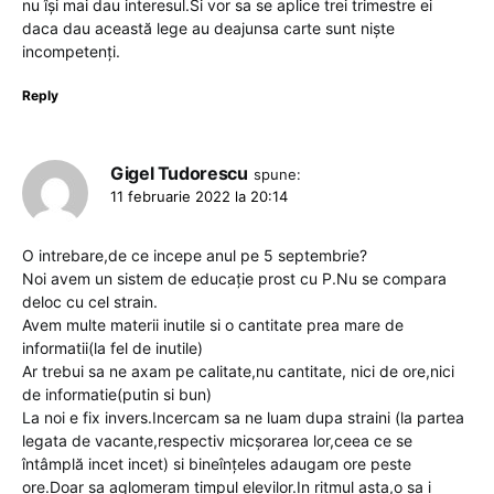
nu își mai dau interesul.Si vor sa se aplice trei trimestre ei
daca dau această lege au deajunsa carte sunt niște
incompetenți.
Reply
Gigel Tudorescu
spune:
11 februarie 2022 la 20:14
O intrebare,de ce incepe anul pe 5 septembrie?
Noi avem un sistem de educație prost cu P.Nu se compara
deloc cu cel strain.
Avem multe materii inutile si o cantitate prea mare de
informatii(la fel de inutile)
Ar trebui sa ne axam pe calitate,nu cantitate, nici de ore,nici
de informatie(putin si bun)
La noi e fix invers.Incercam sa ne luam dupa straini (la partea
legata de vacante,respectiv micșorarea lor,ceea ce se
întâmplă incet incet) si bineînțeles adaugam ore peste
ore.Doar sa aglomeram timpul elevilor.In ritmul asta,o sa i