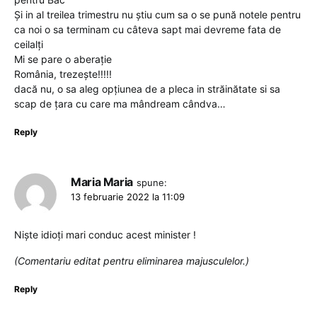
Și in al treilea trimestru nu știu cum sa o se pună notele pentru
ca noi o sa terminam cu câteva sapt mai devreme fata de
ceilalți
Mi se pare o aberație
România, trezește!!!!!
dacă nu, o sa aleg opțiunea de a pleca in străinătate si sa
scap de țara cu care ma mândream cândva…
Reply
Maria Maria
spune:
13 februarie 2022 la 11:09
Niște idioți mari conduc acest minister !
(Comentariu editat pentru eliminarea majusculelor.)
Reply