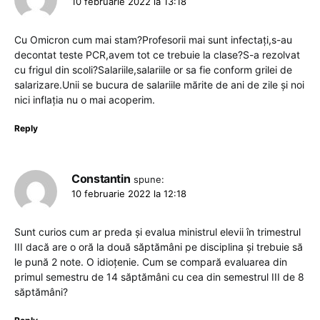
10 februarie 2022 la 13:18
Cu Omicron cum mai stam?Profesorii mai sunt infectați,s-au
decontat teste PCR,avem tot ce trebuie la clase?S-a rezolvat
cu frigul din scoli?Salariile,salariile or sa fie conform grilei de
salarizare.Unii se bucura de salariile mărite de ani de zile și noi
nici inflația nu o mai acoperim.
Reply
Constantin
spune:
10 februarie 2022 la 12:18
Sunt curios cum ar preda și evalua ministrul elevii în trimestrul
III dacă are o oră la două săptămâni pe disciplina și trebuie să
le pună 2 note. O idioțenie. Cum se compară evaluarea din
primul semestru de 14 săptămâni cu cea din semestrul III de 8
săptămâni?