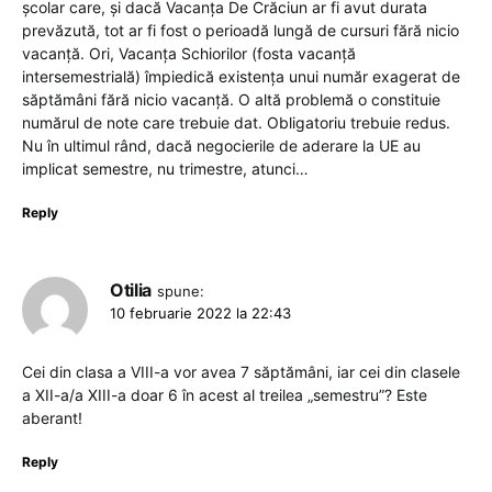
şcolar care, şi dacă Vacanţa De Crăciun ar fi avut durata
prevăzută, tot ar fi fost o perioadă lungă de cursuri fără nicio
vacanţă. Ori, Vacanţa Schiorilor (fosta vacanţă
intersemestrială) împiedică existenţa unui număr exagerat de
săptămâni fără nicio vacanţă. O altă problemă o constituie
numărul de note care trebuie dat. Obligatoriu trebuie redus.
Nu în ultimul rând, dacă negocierile de aderare la UE au
implicat semestre, nu trimestre, atunci…
Reply
Otilia
spune:
10 februarie 2022 la 22:43
Cei din clasa a VIII-a vor avea 7 săptămâni, iar cei din clasele
a XII-a/a XIII-a doar 6 în acest al treilea „semestru”? Este
aberant!
Reply