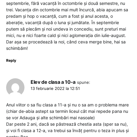
septembrie, fără vacanță în octombrie și două semestre, nu
trei. Vacanța din octombrie mai mult încurcă, abia apucam sa
predam și hop o vacanță, cum a fost și anul acesta, o
aberație, vacanță după o luna și jumătate. În septembrie
putem să plecăm și noi undeva in concediu, sunt preturi mai
mici, nu e nici foarte cald și nici aglomerația din iulie-august.
Dar așa se procedează la noi, când ceva merge bine, hai sa
schimbăm!
Reply
Elev de clasa a 10-a
spune:
13 februarie 2022 la 12:51
Anul viitor o sa fiu clasa a 11-a și nu o sa am o problema mare
(chiar de-abia astept sa termin liceul cât mai repede pana nu
se vor Adauga și alte schimbări mai nasoale)
Dar peste 2 ani, dacă se păstrează chestia asta (sper sa nu),
și voi fi clasa a 12-a, va trebui sa învăț pentru o teza in plus și
pentru Bac