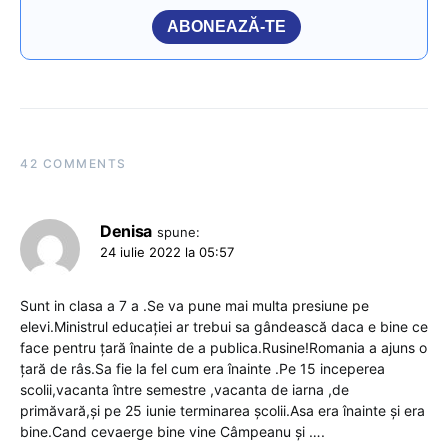
ABONEAZĂ-TE
42 COMMENTS
Denisa
spune:
24 iulie 2022 la 05:57
Sunt in clasa a 7 a .Se va pune mai multa presiune pe
elevi.Ministrul educației ar trebui sa gândească daca e bine ce
face pentru țară înainte de a publica.Rusine!Romania a ajuns o
țară de râs.Sa fie la fel cum era înainte .Pe 15 inceperea
scolii,vacanta între semestre ,vacanta de iarna ,de
primăvară,și pe 25 iunie terminarea școlii.Asa era înainte și era
bine.Cand cevaerge bine vine Câmpeanu și ….