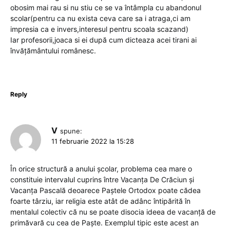
obosim mai rau si nu stiu ce se va întâmpla cu abandonul
scolar(pentru ca nu exista ceva care sa i atraga,ci am
impresia ca e invers,interesul pentru scoala scazand)
Iar profesorii,joaca si ei după cum dicteaza acei tirani ai
învățământului românesc.
Reply
V
spune:
11 februarie 2022 la 15:28
În orice structură a anului şcolar, problema cea mare o
constituie intervalul cuprins între Vacanţa De Crăciun şi
Vacanţa Pascală deoarece Paştele Ortodox poate cădea
foarte târziu, iar religia este atât de adânc întipărită în
mentalul colectiv că nu se poate disocia ideea de vacanţă de
primăvară cu cea de Paşte. Exemplul tipic este acest an