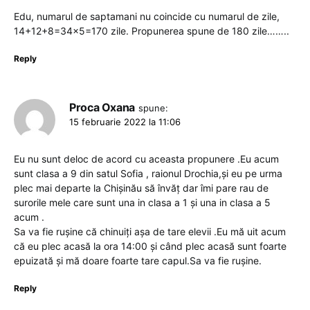
Edu, numarul de saptamani nu coincide cu numarul de zile,
14+12+8=34×5=170 zile. Propunerea spune de 180 zile……..
Reply
Proca Oxana
spune:
15 februarie 2022 la 11:06
Eu nu sunt deloc de acord cu aceasta propunere .Eu acum
sunt clasa a 9 din satul Sofia , raionul Drochia,și eu pe urma
plec mai departe la Chișinău să învăț dar îmi pare rau de
surorile mele care sunt una in clasa a 1 și una in clasa a 5
acum .
Sa va fie rușine că chinuiți așa de tare elevii .Eu mă uit acum
că eu plec acasă la ora 14:00 și când plec acasă sunt foarte
epuizată și mă doare foarte tare capul.Sa va fie rușine.
Reply