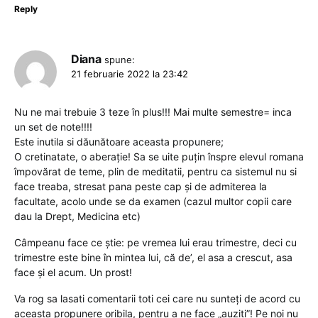
Reply
Diana
spune:
21 februarie 2022 la 23:42
Nu ne mai trebuie 3 teze în plus!!! Mai multe semestre= inca
un set de note!!!!
Este inutila si dăunătoare aceasta propunere;
O cretinatate, o aberație! Sa se uite puțin înspre elevul romana
împovărat de teme, plin de meditatii, pentru ca sistemul nu si
face treaba, stresat pana peste cap și de admiterea la
facultate, acolo unde se da examen (cazul multor copii care
dau la Drept, Medicina etc)
Câmpeanu face ce știe: pe vremea lui erau trimestre, deci cu
trimestre este bine în mintea lui, că de’, el asa a crescut, asa
face și el acum. Un prost!
Va rog sa lasati comentarii toti cei care nu sunteți de acord cu
aceasta propunere oribila, pentru a ne face „auziti”! Pe noi nu