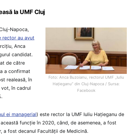
easă la UMF Cluj
 Cluj-Napoca,
e rector au avut
ercițiu, Anca
gurul candidat.
dat de către
ea a confirmat
Foto: Anca Buzoianu, rectorul UMF „Iuliu
st realeasă, în
Haţieganu” din Cluj-Napoca / Sursa:
 vot, în cadrul
Facebook
%.
nul ei managerial
) este rector la UMF Iuliu Hațieganu de
n această funcție în 2020, când, de asemenea, a fost
r, a fost decanul Facultății de Medicină.