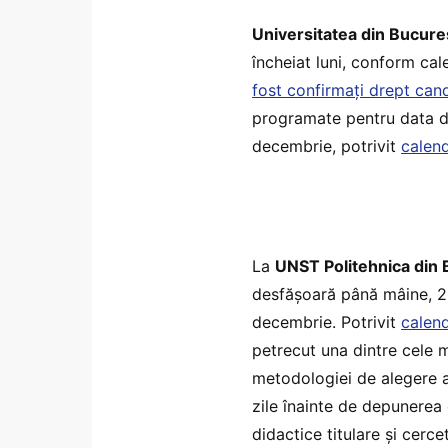
Universitatea din Bucure
încheiat luni, conform cale
fost confirmați drept cand
programate pentru data d
decembrie, potrivit
calend
La
UNST Politehnica din 
desfășoară până mâine, 29
decembrie. Potrivit
calend
petrecut una dintre cele 
metodologiei de alegere a
zile înainte de depunerea 
didactice titulare și cercet