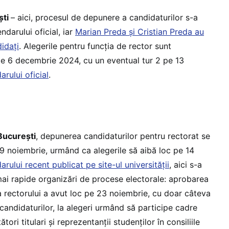
ști
– aici, procesul de depunere a candidaturilor s-a
ndarului oficial, iar
Marian Preda și Cristian Preda au
idați
. Alegerile pentru funcția de rector sunt
e 6 decembrie 2024, cu un eventual tur 2 pe 13
arului oficial
.
București
, depunerea candidaturilor pentru rectorat se
 noiembrie, urmând ca alegerile să aibă loc pe 14
arului recent publicat pe site-ul universității
, aici s-a
mai rapide organizări de procese electorale: aprobarea
 rectorului a avut loc pe 23 noiembrie, cu doar câteva
candidaturilor, la alegeri urmând să participe cadre
ători titulari și reprezentanții studenților în consiliile