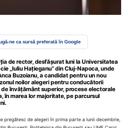
gă-ne ca sursă preferată în Google
ția de rector, desfășurat luni la Universitatea
cie „Iuliu Hațieganu” din Cluj-Napoca, unde
, Anca Buzoianu, a candidat pentru un nou
onul noilor alegeri pentru conducătorii
ti de învățământ superior, procese electorale
, în marea lor majoritate, pe parcursul
ni.
pregătesc de alegeri în prima parte a lunii decembrie,
a din București, Politehnica din București sau UMF Carol