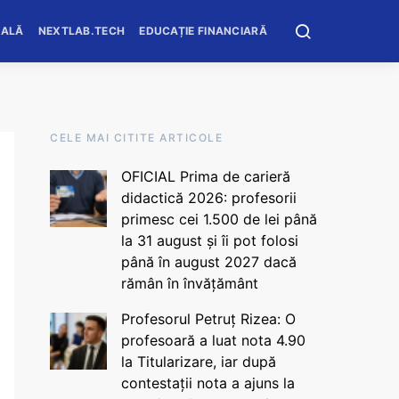
OALĂ
NEXTLAB.TECH
EDUCAȚIE FINANCIARĂ
CELE MAI CITITE ARTICOLE
OFICIAL Prima de carieră
didactică 2026: profesorii
primesc cei 1.500 de lei până
la 31 august și îi pot folosi
până în august 2027 dacă
rămân în învățământ
Profesorul Petruț Rizea: O
profesoară a luat nota 4.90
la Titularizare, iar după
contestații nota a ajuns la