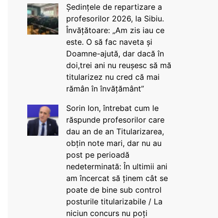
Ședințele de repartizare a
profesorilor 2026, la Sibiu.
Învățătoare: „Am zis iau ce
este. O să fac naveta și
Doamne-ajută, dar dacă în
doi,trei ani nu reușesc să mă
titularizez nu cred că mai
rămân în învățământ”
Sorin Ion, întrebat cum le
răspunde profesorilor care
dau an de an Titularizarea,
obțin note mari, dar nu au
post pe perioadă
nedeterminată: În ultimii ani
am încercat să ținem cât se
poate de bine sub control
posturile titularizabile / La
niciun concurs nu poți