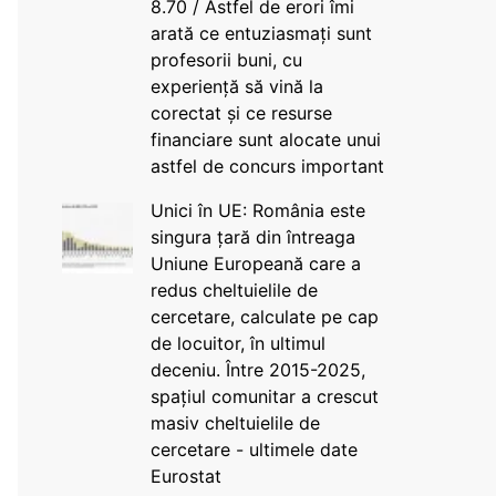
8.70 / Astfel de erori îmi
arată ce entuziasmați sunt
profesorii buni, cu
experiență să vină la
corectat și ce resurse
financiare sunt alocate unui
astfel de concurs important
Unici în UE: România este
singura țară din întreaga
Uniune Europeană care a
redus cheltuielile de
cercetare, calculate pe cap
de locuitor, în ultimul
deceniu. Între 2015-2025,
spațiul comunitar a crescut
masiv cheltuielile de
cercetare - ultimele date
Eurostat