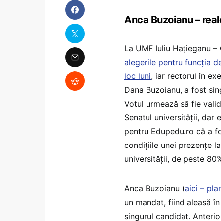
Anca Buzoianu – real
La UMF Iuliu Hațieganu –
alegerile pentru funcția d
loc luni
, iar rectorul în ex
Dana Buzoianu, a fost sin
Votul urmează să fie vali
Senatul universității, dar 
pentru Edupedu.ro că a fo
condițiile unei prezențe la
universității, de peste 80
Anca Buzoianu (
aici – pla
un mandat, fiind aleasă î
singurul candidat. Anterio