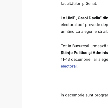
facultăților și Senat.
La
UMF „Carol Davila” di
electoral.pdf prevede dep
urmând ca alegerile să ai
Tot la București urmează s
Științe Politice și Admin
11-13 decembrie, iar alege
electoral
.
În decembrie sunt programa