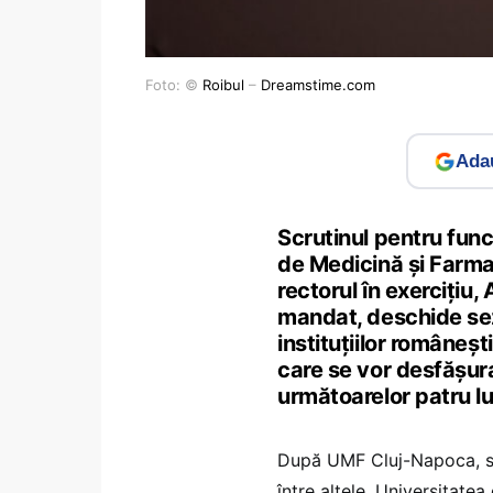
Foto: ©
Roibul
–
Dreamstime.com
Adau
Scrutinul pentru func
de Medicină și Farma
rectorul în exercițiu
mandat, deschide sez
instituțiilor româneș
care se vor desfășura
următoarelor patru lu
După UMF Cluj-Napoca, se 
între altele, Universitate