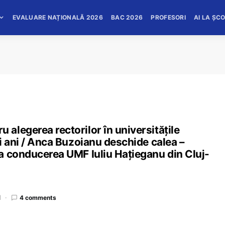
EVALUARE NAȚIONALĂ 2026
BAC 2026
PROFESORI
AI LA ȘC
alegerea rectorilor în universitățile
i ani / Anca Buzoianu deschide calea –
a conducerea UMF Iuliu Hațieganu din Cluj-
d
4 comments