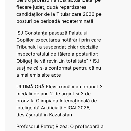
pentru profesori a fost actualizată, pe
fiecare județ, după repartizarea
candidaților de la Titularizare 2026 pe
posturi pe perioadă nedeterminată
ISJ Constanța pasează Palatului
Copiilor executarea hotărârii prin care
Tribunalul a suspendat chiar deciziile
Inspectoratului de tăiere a posturilor:
Obligațiile vă revin „în totalitate” / ISJ
susține că s-a conformat pentru că nu
a mai emis alte acte
ULTIMĂ ORĂ Elevii români au obținut 3
medalii de aur, 2 de argint și 3 de
bronz la Olimpiada Internațională de
Inteligență Artificială – IOAI 2026,
desfășurată în Kazahstan
Profesorul Petruț Rizea: O profesoară a