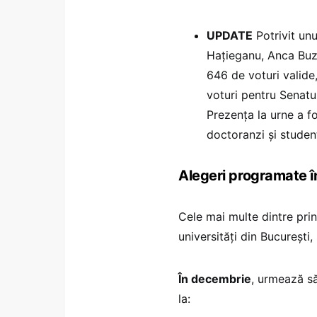
UPDATE
Potrivit un
Hațieganu, Anca Buzo
646 de voturi valide
voturi pentru Senatul
Prezența la urne a f
doctoranzi și studen
Alegeri programate 
Cele mai multe dintre prin
universități din București,
În decembrie
, urmează să
la: