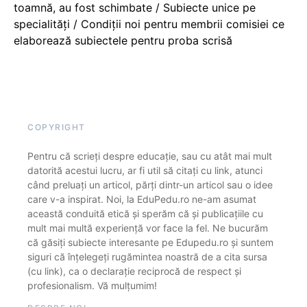
toamnă, au fost schimbate / Subiecte unice pe
specialități / Condiții noi pentru membrii comisiei ce
elaborează subiectele pentru proba scrisă
COPYRIGHT
Pentru că scrieți despre educație, sau cu atât mai mult
datorită acestui lucru, ar fi util să citați cu link, atunci
când preluați un articol, părți dintr-un articol sau o idee
care v-a inspirat. Noi, la EduPedu.ro ne-am asumat
această conduită etică și sperăm că și publicațiile cu
mult mai multă experiență vor face la fel. Ne bucurăm
că găsiți subiecte interesante pe Edupedu.ro și suntem
siguri că înțelegeți rugămintea noastră de a cita sursa
(cu link), ca o declarație reciprocă de respect și
profesionalism. Vă mulțumim!