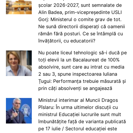
școlar 2026-2027, sunt semnalate de
Alin Badea, prim-vicepreședinte USLI
Gorj: Ministerul o comite grav de tot.
Ne sună directorii disperați că oamenii
rămân fără posturi. Ce se întâmplă cu
învățătorii, cu educatorii?
Nu poate liceul tehnologic să-i ducă pe
toți elevii la un Bacalaureat de 100%
absolvire, sunt care au intrat cu media
2 sau 3, spune inspectoarea Iuliana
Țugui: Performanța trebuie măsurată și
prin câți absolvenți se angajează
Ministrul interimar al Muncii Dragos
Pîslaru: În urma ultimelor discuții cu
ministrul Educației lucrurile sunt mult
îmbunătățite față de varianta publicată
pe 17 iulie / Sectorul educației este