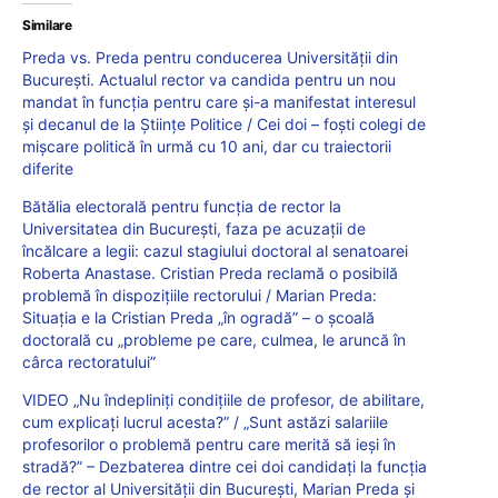
Similare
Preda vs. Preda pentru conducerea Universității din
București. Actualul rector va candida pentru un nou
mandat în funcția pentru care și-a manifestat interesul
și decanul de la Științe Politice / Cei doi – foști colegi de
mișcare politică în urmă cu 10 ani, dar cu traiectorii
diferite
Bătălia electorală pentru funcția de rector la
Universitatea din București, faza pe acuzații de
încălcare a legii: cazul stagiului doctoral al senatoarei
Roberta Anastase. Cristian Preda reclamă o posibilă
problemă în dispozițiile rectorului / Marian Preda:
Situația e la Cristian Preda „în ogradă” – o școală
doctorală cu „probleme pe care, culmea, le aruncă în
cârca rectoratului”
VIDEO „Nu îndepliniți condițiile de profesor, de abilitare,
cum explicați lucrul acesta?” / „Sunt astăzi salariile
profesorilor o problemă pentru care merită să ieși în
stradă?” – Dezbaterea dintre cei doi candidați la funcția
de rector al Universității din București, Marian Preda și