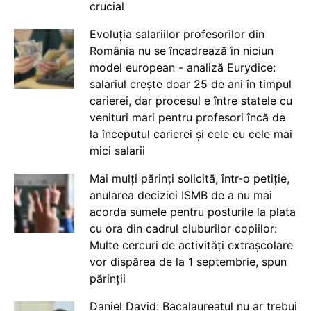
crucial
Evoluția salariilor profesorilor din
România nu se încadrează în niciun
model european - analiză Eurydice:
salariul crește doar 25 de ani în timpul
carierei, dar procesul e între statele cu
venituri mari pentru profesori încă de
la începutul carierei și cele cu cele mai
mici salarii
Mai mulți părinți solicită, într-o petiție,
anularea deciziei ISMB de a nu mai
acorda sumele pentru posturile la plata
cu ora din cadrul cluburilor copiilor:
Multe cercuri de activități extrașcolare
vor dispărea de la 1 septembrie, spun
părinții
Daniel David: Bacalaureatul nu ar trebui