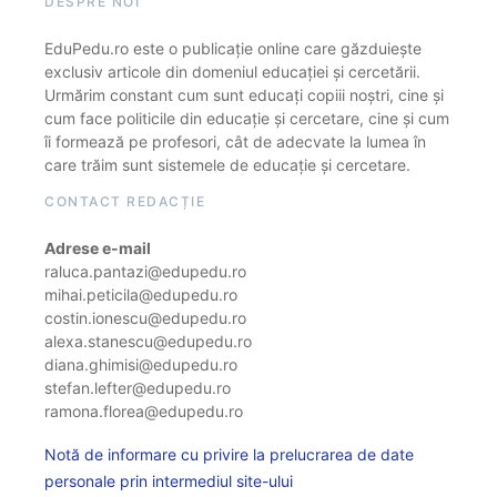
DESPRE NOI
EduPedu.ro este o publicație online care găzduiește
exclusiv articole din domeniul educației și cercetării.
Urmărim constant cum sunt educați copiii noștri, cine și
cum face politicile din educație și cercetare, cine și cum
îi formează pe profesori, cât de adecvate la lumea în
care trăim sunt sistemele de educație și cercetare.
CONTACT REDACȚIE
Adrese e-mail
raluca.pantazi@edupedu.ro
mihai.peticila@edupedu.ro
costin.ionescu@edupedu.ro
alexa.stanescu@edupedu.ro
diana.ghimisi@edupedu.ro
stefan.lefter@edupedu.ro
ramona.florea@edupedu.ro
Notă de informare cu privire la prelucrarea de date
personale prin intermediul site-ului