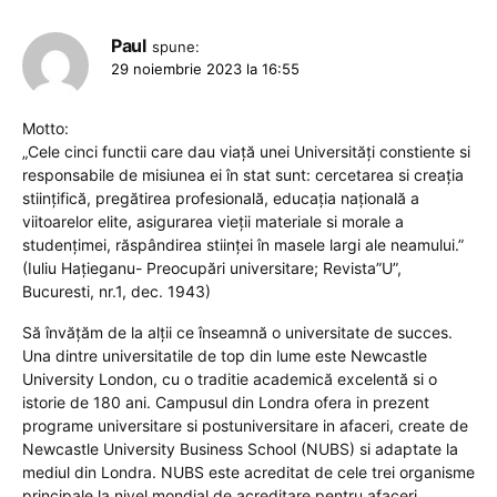
Paul
spune:
29 noiembrie 2023 la 16:55
Motto:
„Cele cinci functii care dau viaţă unei Universităţi constiente si
responsabile de misiunea ei în stat sunt: cercetarea si creaţia
stiinţifică, pregătirea profesională, educaţia naţională a
viitoarelor elite, asigurarea vieţii materiale si morale a
studenţimei, răspândirea stiinţei în masele largi ale neamului.”
(Iuliu Haţieganu- Preocupări universitare; Revista”U”,
Bucuresti, nr.1, dec. 1943)
Să învăţăm de la alţii ce înseamnă o universitate de succes.
Una dintre universitatile de top din lume este Newcastle
University London, cu o traditie academică excelentă si o
istorie de 180 ani. Campusul din Londra ofera in prezent
programe universitare si postuniversitare in afaceri, create de
Newcastle University Business School (NUBS) si adaptate la
mediul din Londra. NUBS este acreditat de cele trei organisme
principale la nivel mondial de acreditare pentru afaceri