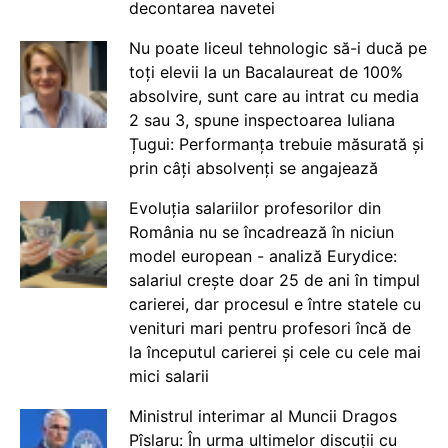
decontarea navetei
Nu poate liceul tehnologic să-i ducă pe
toți elevii la un Bacalaureat de 100%
absolvire, sunt care au intrat cu media
2 sau 3, spune inspectoarea Iuliana
Țugui: Performanța trebuie măsurată și
prin câți absolvenți se angajează
Evoluția salariilor profesorilor din
România nu se încadrează în niciun
model european - analiză Eurydice:
salariul crește doar 25 de ani în timpul
carierei, dar procesul e între statele cu
venituri mari pentru profesori încă de
la începutul carierei și cele cu cele mai
mici salarii
Ministrul interimar al Muncii Dragos
Pîslaru: În urma ultimelor discuții cu