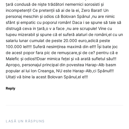
țară condusă de niște trădători nemernici sorosisti și
incompetenți! Ce pretenții să ai de la ei, Zero Barat! Un
personaj meschin și odios că Bolovan Spânul ,nu are nimic
sfânt și empatic cu poporul român! Daca i se spune să taie să
distrugă ceva in țară,o v a face ,nu are scrupule! Vine cu
tupeu mizerabil și spune că el suferă alaturi de români,el cu un
salariu lunar cumulat de peste 20.000 euro,adică peste
100.000 lei!!!! Suferă nesimțirea maximă din el!!! Își bate joc
de acest popor fara pic de remușcare,și de ce? pentru că e
Malefic și odios!!Doar mimica feței și vă arată sufletul său!!!
Apropo, personajul principal din povestea Harap-Alb basm
popular al lui Ion Creanga, NU este Harap-Alb,ci Spânul!!!
Uitați vă bine la acest Bolovan Spânul,el e!!!
Reply
LASĂ UN RĂSPUNS