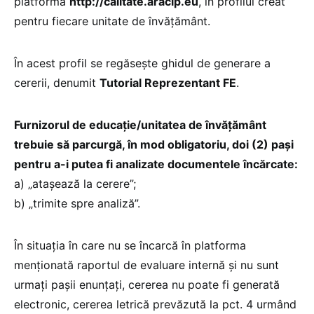
platforma
http://calitate.aracip.eu
, în profilul creat
pentru fiecare unitate de învățământ.
În acest profil se regăsește ghidul de generare a
cererii, denumit
Tutorial Reprezentant FE
.
Furnizorul de educație/unitatea de învățământ
trebuie să parcurgă, în mod obligatoriu, doi (2) pași
pentru a-i putea fi analizate documentele încărcate:
a) „atașează la cerere”;
b) „trimite spre analiză”.
În situația în care nu se încarcă în platforma
menționată raportul de evaluare internă și nu sunt
urmați pașii enunțați, cererea nu poate fi generată
electronic, cererea letrică prevăzută la pct. 4 urmând