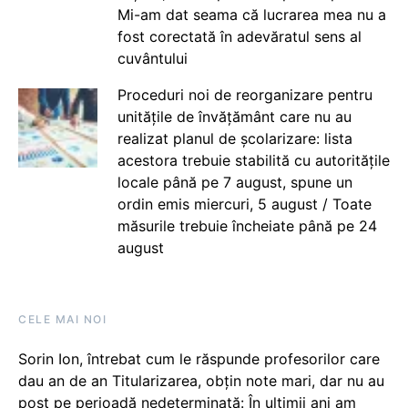
Mi-am dat seama că lucrarea mea nu a
fost corectată în adevăratul sens al
cuvântului
Proceduri noi de reorganizare pentru
unitățile de învățământ care nu au
realizat planul de școlarizare: lista
acestora trebuie stabilită cu autoritățile
locale până pe 7 august, spune un
ordin emis miercuri, 5 august / Toate
măsurile trebuie încheiate până pe 24
august
CELE MAI NOI
Sorin Ion, întrebat cum le răspunde profesorilor care
dau an de an Titularizarea, obțin note mari, dar nu au
post pe perioadă nedeterminată: În ultimii ani am