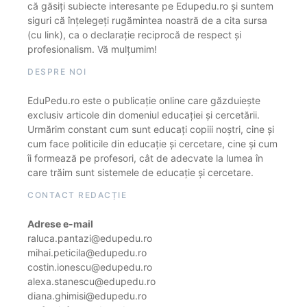
că găsiți subiecte interesante pe Edupedu.ro și suntem
siguri că înțelegeți rugămintea noastră de a cita sursa
(cu link), ca o declarație reciprocă de respect și
profesionalism. Vă mulțumim!
DESPRE NOI
EduPedu.ro este o publicație online care găzduiește
exclusiv articole din domeniul educației și cercetării.
Urmărim constant cum sunt educați copiii noștri, cine și
cum face politicile din educație și cercetare, cine și cum
îi formează pe profesori, cât de adecvate la lumea în
care trăim sunt sistemele de educație și cercetare.
CONTACT REDACȚIE
Adrese e-mail
raluca.pantazi@edupedu.ro
mihai.peticila@edupedu.ro
costin.ionescu@edupedu.ro
alexa.stanescu@edupedu.ro
diana.ghimisi@edupedu.ro