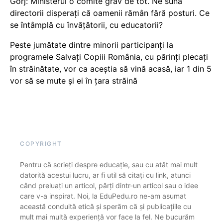
Gorj: Ministerul o comite grav de tot. Ne sună
directorii disperați că oamenii rămân fără posturi. Ce
se întâmplă cu învățătorii, cu educatorii?
Peste jumătate dintre minorii participanți la
programele Salvați Copiii România, cu părinți plecați
în străinătate, vor ca aceștia să vină acasă, iar 1 din 5
vor să se mute și ei în țara străină
COPYRIGHT
Pentru că scrieți despre educație, sau cu atât mai mult
datorită acestui lucru, ar fi util să citați cu link, atunci
când preluați un articol, părți dintr-un articol sau o idee
care v-a inspirat. Noi, la EduPedu.ro ne-am asumat
această conduită etică și sperăm că și publicațiile cu
mult mai multă experiență vor face la fel. Ne bucurăm