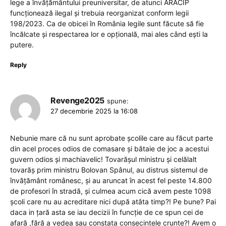
lege a învățământului preuniversitar, de atunci ARACIP
funcționează ilegal și trebuia reorganizat conform legii
198/2023. Ca de obicei în România legile sunt făcute să fie
încălcate și respectarea lor e opțională, mai ales când ești la
putere.
Reply
Revenge2025
spune:
27 decembrie 2025 la 16:08
Nebunie mare că nu sunt aprobate școlile care au făcut parte
din acel proces odios de comasare și bătaie de joc a acestui
guvern odios și machiavelic! Tovarășul ministru și celălalt
tovarăș prim ministru Bolovan Spânul, au distrus sistemul de
învățământ românesc, și au aruncat în acest fel peste 14.800
de profesori în stradă, și culmea acum cică avem peste 1098
școli care nu au acreditare nici după atâta timp?! Pe bune? Pai
daca in țară asta se iau decizii în funcție de ce spun cei de
afară ,fără a vedea sau constata consecințele crunte?! Avem o