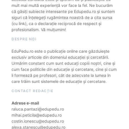
mult mai multă experiență vor face la fel. Ne bucurăm
că găsiți subiecte interesante pe Edupedu.ro și suntem
siguri că înțelegeți rugămintea noastră de a cita sursa
(cu link), ca o declarație reciprocă de respect și
profesionalism. Vă mulțumim!
DESPRE NOI
EduPedu.ro este o publicație online care găzduiește
exclusiv articole din domeniul educației și cercetării.
Urmărim constant cum sunt educați copiii noștri, cine și
cum face politicile din educație și cercetare, cine și cum
îi formează pe profesori, cât de adecvate la lumea în
care trăim sunt sistemele de educație și cercetare.
CONTACT REDACȚIE
Adrese e-mail
raluca.pantazi@edupedu.ro
mihai.peticila@edupedu.ro
costin.ionescu@edupedu.ro
alexa.stanescu@edupedu.ro