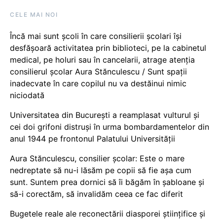
CELE MAI NOI
Încă mai sunt școli în care consilierii școlari își
desfășoară activitatea prin biblioteci, pe la cabinetul
medical, pe holuri sau în cancelarii, atrage atenția
consilierul școlar Aura Stănculescu / Sunt spații
inadecvate în care copilul nu va destăinui nimic
niciodată
Universitatea din București a reamplasat vulturul și
cei doi grifoni distruși în urma bombardamentelor din
anul 1944 pe frontonul Palatului Universității
Aura Stănculescu, consilier școlar: Este o mare
nedreptate să nu-i lăsăm pe copii să fie așa cum
sunt. Suntem prea dornici să îi băgăm în șabloane și
să-i corectăm, să invalidăm ceea ce fac diferit
Bugetele reale ale reconectării diasporei științifice și