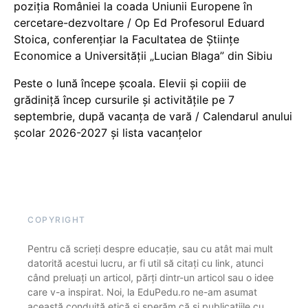
poziția României la coada Uniunii Europene în
cercetare-dezvoltare / Op Ed Profesorul Eduard
Stoica, conferențiar la Facultatea de Științe
Economice a Universității „Lucian Blaga” din Sibiu
Peste o lună începe școala. Elevii și copiii de
grădiniță încep cursurile și activitățile pe 7
septembrie, după vacanța de vară / Calendarul anului
școlar 2026-2027 și lista vacanțelor
COPYRIGHT
Pentru că scrieți despre educație, sau cu atât mai mult
datorită acestui lucru, ar fi util să citați cu link, atunci
când preluați un articol, părți dintr-un articol sau o idee
care v-a inspirat. Noi, la EduPedu.ro ne-am asumat
această conduită etică și sperăm că și publicațiile cu